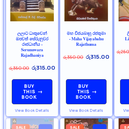
ලලාට ධාතුවෙන්
මහ විජයබාහු රජතුමා
ල
ඔපවත් සේරුනුවර
- Maha Vijayabahu
Li
රාජධානිය -
Rajathuma
Serunuwara
රු
250
Rajadhaniya
රු
315.00
රු
350.00
රු
315.00
රු
350.00
BUY
BUY
→
→
THIS
THIS
BOOK
BOOK
View Book Details
View Book Details
Vi
SALE
SALE
S