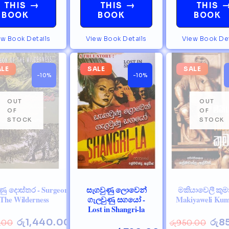
→
→
THIS
THIS
THIS
BOOK
BOOK
BOOK
ew Book Details
View Book Details
View Book Det
ALE
SALE
SALE
-10%
-10%
ණු දොස්තර - Surgeon
සැගවුණු ලොවෙන්
මකියාවෙලී කුමා
 The Wilderness
ගැලවුණු සගයෝ -
Makiyaweli Ku
Lost in Shangri-la
රු
1,440.00
රු
8
.00
රු
950.00