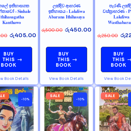
ංහලේ ඉතිහාසගත
ලක්දිව ආභරණ
පැරණි ලක්ද
්තාවෝ - Sinhale
ඉතිහාසය - Lakdiwa
වස්ත්‍රාභරණ - P
Ithihasagatha
Abarana Ithihasaya
Lakdiwa
Kanthawo
Wasthabara
රු
450.00
රු
500.00
රු
405.00
රු
2
.00
රු
250.00
BUY
BUY
BUY
→
→
THIS
THIS
THIS
BOOK
BOOK
BOOK
ew Book Details
View Book Details
View Book Det
ALE
SALE
SALE
-10%
-10%