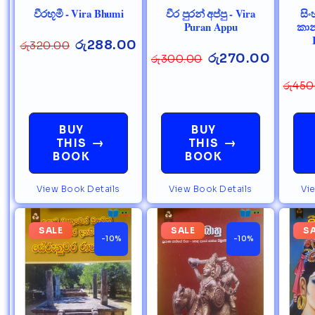
වීරභූමී - Vira Bhumi
වීර පුරන් අප්පු - Vira
සි
Puran Appu
කාන
රු
288.00
රු
320.00
රු
270.00
රු
300.00
රු
450
BUY
BUY
→
→
THIS
THIS
BOOK
BOOK
View Book Details
View Book Details
Vi
SALE
SALE
S
-10%
-10%