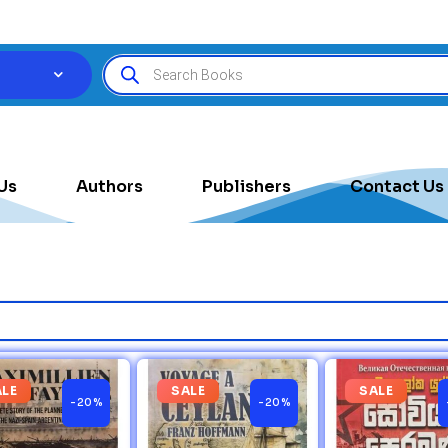
Us
Authors
Publishers
Contact Us
ALE
SALE
SALE
-20%
-20%