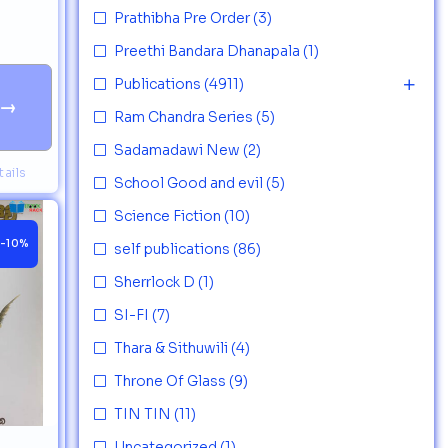
Prathibha Pre Order
(3)
Preethi Bandara Dhanapala
(1)
Publications
(4911)
→
Ram Chandra Series
(5)
Sadamadawi New
(2)
ails
School Good and evil
(5)
Science Fiction
(10)
-10%
self publications
(86)
Sherrlock D
(1)
SI-FI
(7)
Thara & Sithuwili
(4)
Throne Of Glass
(9)
TIN TIN
(11)
Uncategorized
(1)