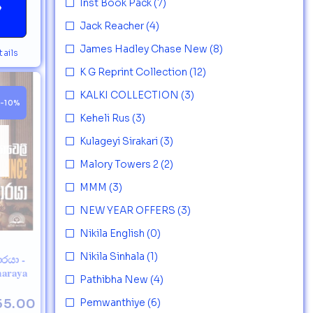
Inst Book Pack
(7)
→
Jack Reacher
(4)
James Hadley Chase New
(8)
ails
K G Reprint Collection
(12)
KALKI COLLECTION
(3)
-10%
Keheli Rus
(3)
Kulageyi Sirakari
(3)
Malory Towers 2
(2)
MMM
(3)
NEW YEAR OFFERS
(3)
Nikila English
(0)
Nikila Sinhala
(1)
රයා -
maraya
Pathibha New
(4)
55.00
Pemwanthiye
(6)