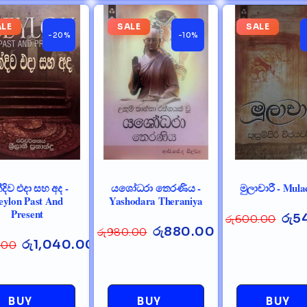
ALE
SALE
SALE
-20%
-10%
දිව එදා සහ අද -
යශෝධරා තෙරණිය -
මුලාචාරී - Mula
eylon Past And
Yashodara Theraniya
Present
රු
5
රු
600.00
රු
880.00
රු
980.00
රු
1,040.00
.00
BUY
BUY
BUY