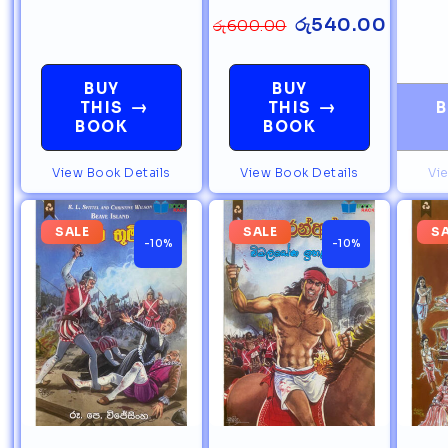
රු
540.00
රු
600.00
BUY
BUY
→
→
THIS
THIS
B
BOOK
BOOK
View Book Details
View Book Details
Vi
SALE
SALE
S
-10%
-10%