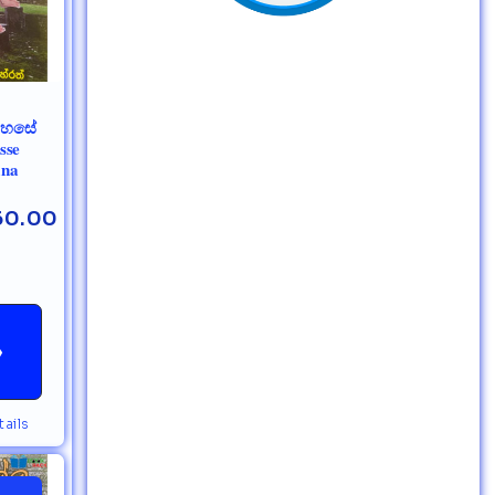
ිදහසේ
sse
ana
60.00
→
ails