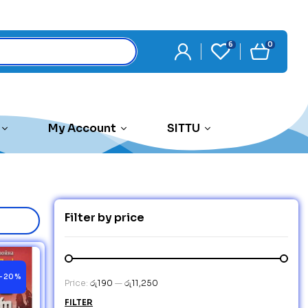
6
0
My Account
SITTU
Filter by price
-20%
Price:
රු190
—
රු11,250
FILTER