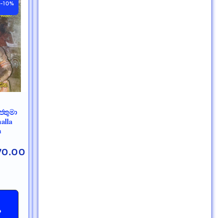
-10%
ජතුමා
alla
a
70.00
→