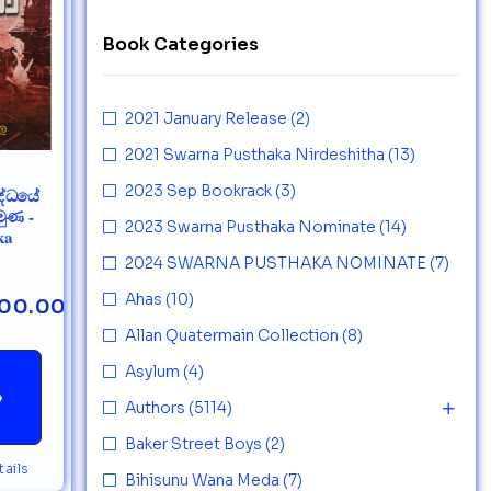
Book Categories
2021 January Release
(2)
2021 Swarna Pusthaka Nirdeshitha
(13)
2023 Sep Bookrack
(3)
ද්ධයේ
ුණ -
2023 Swarna Pusthaka Nominate
(14)
ka
2024 SWARNA PUSTHAKA NOMINATE
(7)
Ahas
(10)
00.00
Allan Quatermain Collection
(8)
Asylum
(4)
→
Authors
(5114)
Baker Street Boys
(2)
ails
Bihisunu Wana Meda
(7)