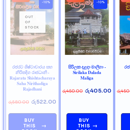
-10%
-10%
රජරට ශිෂ්ටාචාරය සහ
සිරිලක දළදා මාලිගා -
රජ
නිරිතදිග රාජධානි -
Sirilaka Dalada
Rajarata Shishtacharaya
Maliga
Saha Nirithadiga
Rajadhani
රු
405.00
රු
450.00
රු
450
රු
522.00
රු
580.00
BUY
BUY
→
→
THIS
THIS