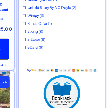
ිව
Untold Story By A C Doyle
(2)
arani
Wimpy
(3)
na
X'mas Offer
(1)
25.00
Young
(8)
නවකතා
(8)
වෙනත්
(9)
→
ails
-10%