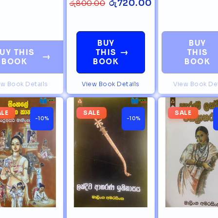
රු
720.00
රු
800.00
BUY
BUY
→
UY THIS
THIS
THIS
→
BOOK
BOOK
BOOK
ew Book Details
View Book Details
View Book Det
ALE
SALE
SALE
-10%
-10%