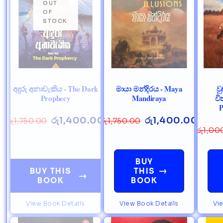
අදුරු අනාවැකිය - The Dark
මායා මන්දිරය - Maya
ව
Prophecy
Mandiraya
වි
P
රු
1,400.00
රු
1,400.00
රු
1,750.00
රු
1,750.00
රු
1,00
BUY
→
BUY THIS
THIS
→
BOOK
BOOK
View Book Details
View Book Details
Vi