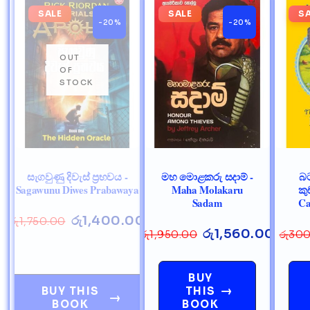
SALE
SALE
S
-20%
-20%
සැගවුණු දිවැස් ප්‍රභවය -
මහ මොළකරු සදාම් -
බට
Sagawunu Diwes Prabawaya
Maha Molakaru
කු
Sadam
Ca
රු
1,400.00
රු
1,750.00
රු
1,560.00
රු
1,950.00
රු
300
BUY
→
BUY THIS
THIS
→
BOOK
BOOK