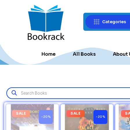
Categories
Home
All Books
About 
SALE
SALE
S
-20%
-20%