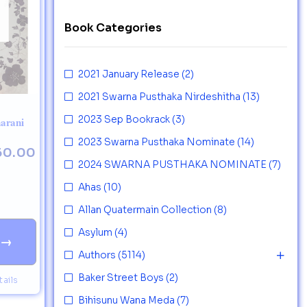
Book Categories
2021 January Release
(2)
2021 Swarna Pusthaka Nirdeshitha
(13)
2023 Sep Bookrack
(3)
arani
2023 Swarna Pusthaka Nominate
(14)
60.00
2024 SWARNA PUSTHAKA NOMINATE
(7)
Ahas
(10)
Allan Quatermain Collection
(8)
Asylum
(4)
→
Authors
(5114)
Baker Street Boys
(2)
ails
Bihisunu Wana Meda
(7)