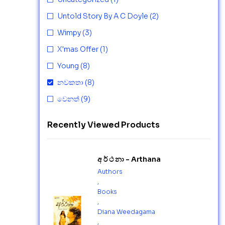
Untold Story By A C Doyle
(2)
Wimpy
(3)
X'mas Offer
(1)
Young
(8)
නවකතා
(8)
වෙනත්
(9)
Recently Viewed Products
අ ර් ථ නා - Arthana
Authors
,
Books
,
Diana Weedagama
,