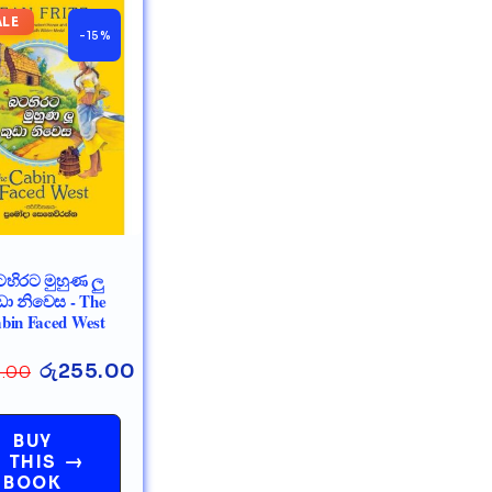
ALE
-15%
හිරට මුහුණ ලු
ඩා නිවෙස - The
bin Faced West
රු
255.00
.00
BUY
→
THIS
BOOK