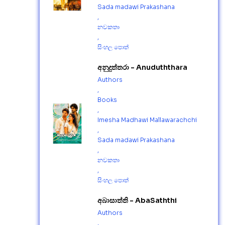
Sada madawi Prakashana
,
නවකතා
,
සිංහල පොත්
අනුදුත්තරා - Anuduththara
Authors
,
Books
,
Imesha Madhawi Mallawarachchi
,
Sada madawi Prakashana
,
නවකතා
,
සිංහල පොත්
අබාසාත්ති - AbaSaththi
Authors
,