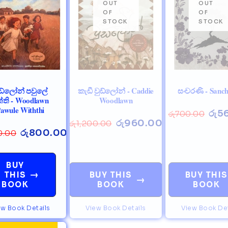
ුඩ්ලෝන් පවුලේ
කැඩී වුඩ්ලෝන් - Caddie
සංචරණි - Sanch
ත්ති - Woodlawn
Woodlawn
awule Withthi
රු
5
රු
700.00
රු
960.00
රු
1,200.00
රු
800.00
0.00
BUY
→
THIS
BUY THIS
BUY THIS
→
BOOK
BOOK
BOOK
ew Book Details
View Book Details
View Book Det