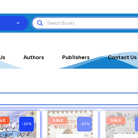
Us
Authors
Publishers
Contact Us
ALE
SALE
SALE
-20%
-20%