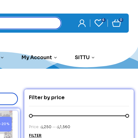
6
0
My Account
SITTU
Filter by price
-20%
Price:
රු250
—
රු1,560
FILTER