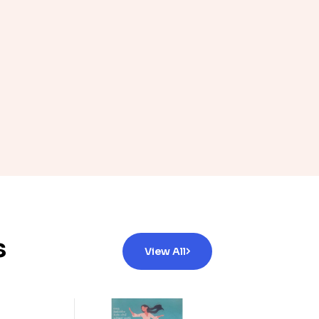
s
View All