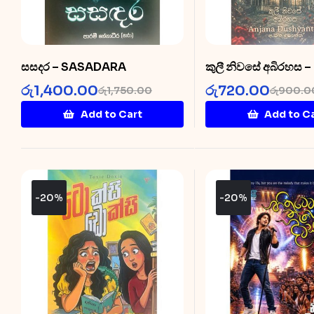
සසදර – SASADARA
කුලී නිවසේ අබිරහස 
in a Rented House
රු
1,400.00
රු
720.00
රු
1,750.00
රු
900.0
Add to Cart
Add to C
-20%
-20%