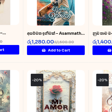
 –
අසම්මත ඉනිමක් – Asammatha
නුඹ තාම ම
akinnaa
Inimak
Thama M
රු
1,280.00
රු
1,400
00
රු
1,600.00
art
Add to Cart
-20%
-20%