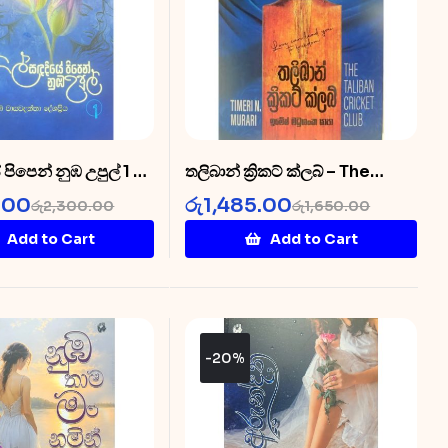
 පිපෙන් නුඹ උපුල් 1 –
තලිබාන් ක්‍රිකට් ක්ලබ් – The
Diye 1
Taliban Cricket Club
.00
රු
1,485.00
රු
2,300.00
රු
1,650.00
Add to Cart
Add to Cart
-20%