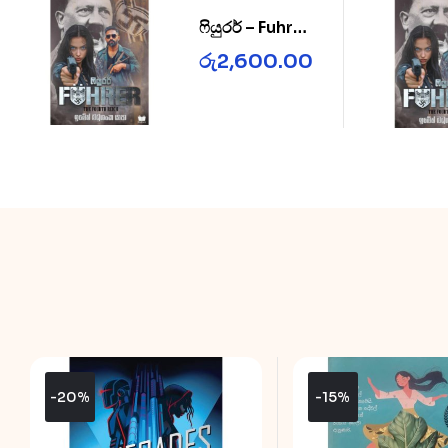
ෆියුරර් – Fuhrer
– LIMITED
රු
2,600.00
EDITION –
PRE ORDER
-20%
-15%