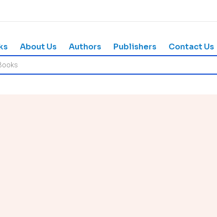
ks
About Us
Authors
Publishers
Contact Us