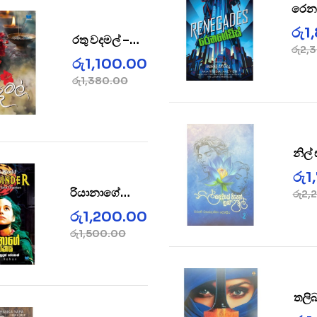
රෙනග
REN
රු
1
රතු වදමල් –
රු
2,
Rathu Wada
රු
1,100.00
Mal
රු
1,380.00
නිල්
පිපෙ
රු
1
උපුල්
රියානාගේ
රු
2,
Sad
ලෝකය –
රු
1,200.00
Riana’s
රු
1,500.00
World
තලිබා
ක්ලබ