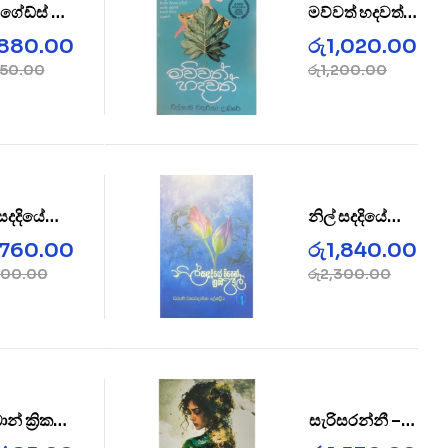
ේඩ්ස් –
මව්වත් හදවත් –
EGADES
Mawwath
,880.00
රු
1,020.00
Hadawath
350.00
රු
1,200.00
 සදදියේ
නිල් සදදියේ
න් නුඹ
පිපෙන් නුඹ
,760.00
රු
1,840.00
 2 – Nil
උපුල් 1 – Nil
200.00
රු
2,300.00
a Diye 2
Sada Diye 1
න් ක්‍රිකට්
සැරිසරන්නී –
් – The
Sarisaranni