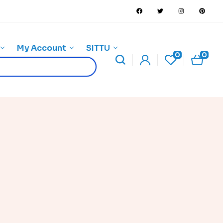
My Account
SITTU
0
0