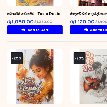
ටොක්සි ඩොක්සි – Toxie Doxie
හිතුවේවත් නැති දවසක
Hithuwewath Nath
රු
1,080.00
රු
1,120.00
රු
1,350.00
රු
1,40
Dawasaka
Add to Cart
Add to C
-20%
-20%