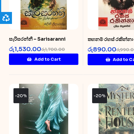
සැරිසරන්නී – Sarisaranni
තහනම් රහස් රකින්නා
Thahanam Rahas R
රු
1,530.00
රු
890.00
රු
1,700.00
රු
990.
Add to Cart
Add to C
-20%
-20%