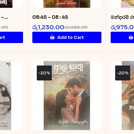
 –
08:45 – 08 : 45
මන්දාරම්
i
Rahasak
රු
1,230.00
රු
975.
0.00
රු
1,450.00
art
Add to Cart
-20%
-20%