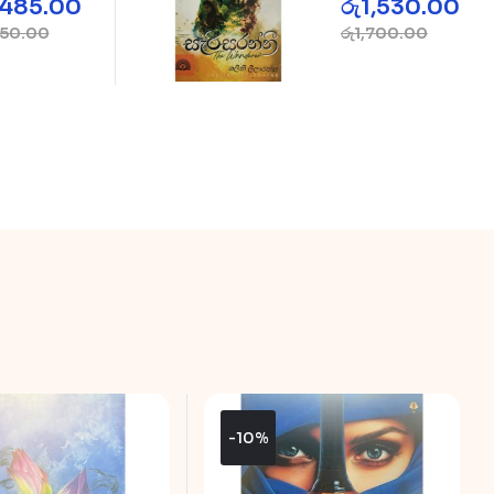
,485.00
රු
1,530.00
iban
650.00
රු
1,700.00
cket Club
-10%