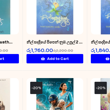
wwath
නිල් සදදියේ පිපෙන් නුඹ උපුල් 2 –
නිල් සදදියේ
Nil Sada Diye 2
Nil Sada 
රු
1,760.00
රු
1,840
0.00
රු
2,200.00
art
Add to Cart
-20%
-20%