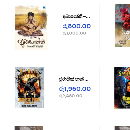
අබාසාත්ති –
AbaSaththi
රු
800.00
රු
1,000.00
ජුරාසික් පාක් –
JURASSIC
රු
1,960.00
PARK
රු
2,450.00