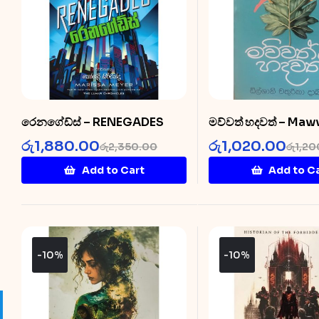
රෙනගේඩ්ස් – RENEGADES
මව්වත් හදවත් – Ma
Hadawath
රු
1,880.00
රු
1,020.00
රු
2,350.00
රු
1,20
Add to Cart
Add to C
-10%
-10%