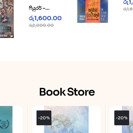
රු
1
Tal
ෆියුරර් –
රු
1,
Cri
Fuhrer
රු
1,600.00
රු
2,000.00
Book Store
-20%
-20%