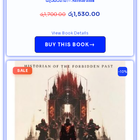
සැරිසරන්නී - Sarisaranni
රු
1,530.00
රු
1,700.00
View Book Details
→
BUY THIS BOOK
SALE
-10%