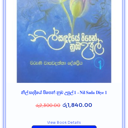
නිල් සදදියේ පිපෙන් නුඹ උපුල් 1 - Nil Sada Diye 1
රු
1,840.00
රු
2,300.00
View Book Details