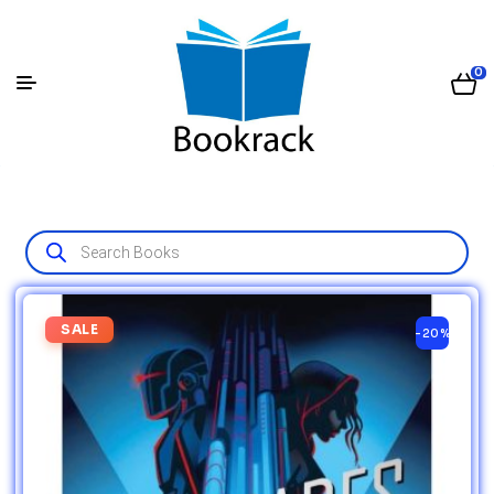
0
SALE
-20%