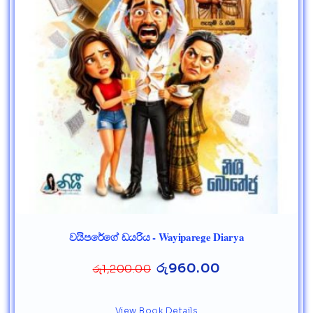
වයිපරේගේ ඩයරිය - Wayiparege Diarya
රු
960.00
රු
1,200.00
View Book Details