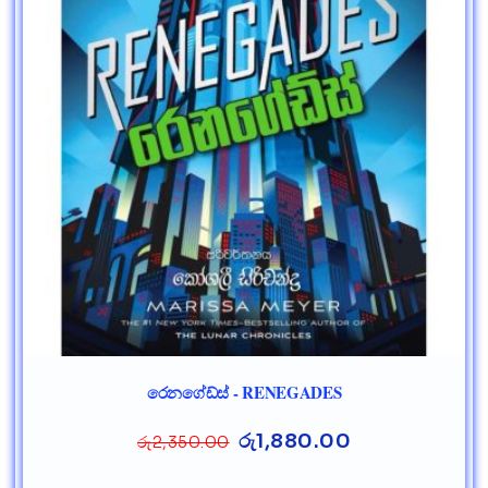
රෙනගේඩ්ස් - RENEGADES
රු
1,880.00
රු
2,350.00