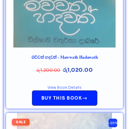
මව්වත් හදවත් - Mawwath Hadawath
රු
1,020.00
රු
1,200.00
View Book Details
→
BUY THIS BOOK
SALE
-20%