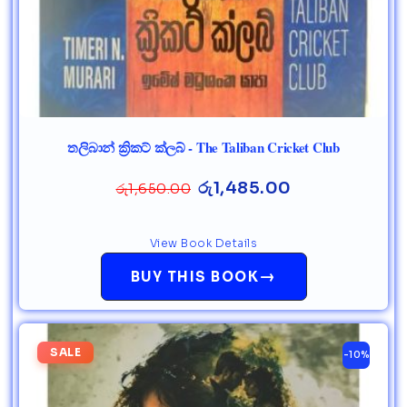
තලිබාන් ක්‍රිකට් ක්ලබ් - The Taliban Cricket Club
රු
1,485.00
රු
1,650.00
View Book Details
→
BUY THIS BOOK
SALE
-10%