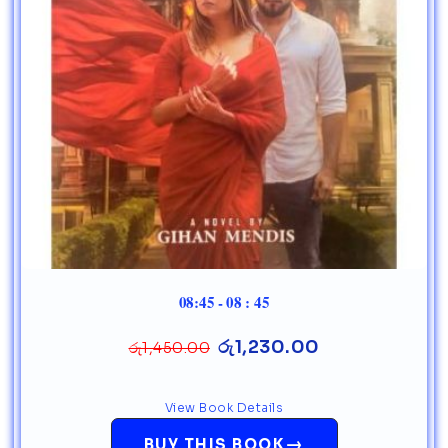
08:45 - 08 : 45
රු
1,230.00
රු
1,450.00
View Book Details
→
BUY THIS BOOK