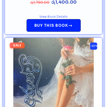
රු
1,400.00
රු
1,750.00
View Book Details
→
BUY THIS BOOK
SALE
-20%