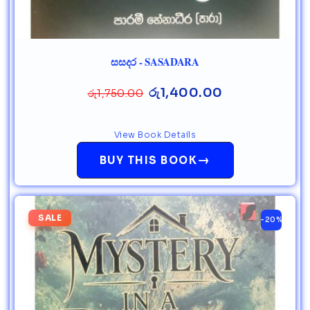
සසදර - SASADARA
රු
1,400.00
රු
1,750.00
View Book Details
→
BUY THIS BOOK
SALE
-20%