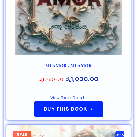
MI AMOR - MI AMOR
රු
1,000.00
රු
1,250.00
View Book Details
→
BUY THIS BOOK
SALE
-20%