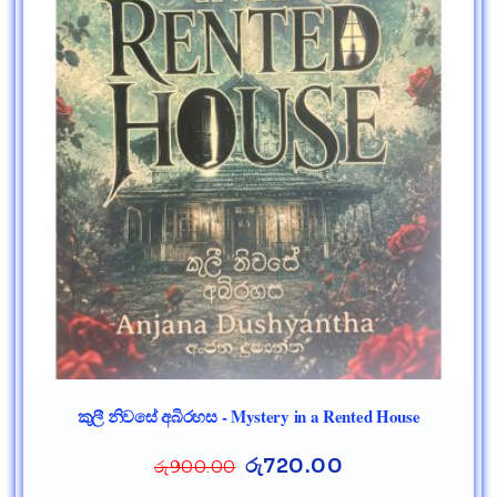
කුලී නිවසේ අබිරහස - Mystery in a Rented House
රු
720.00
රු
900.00