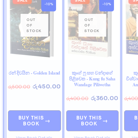
SALE
SALE
S
-10%
-10%
රන් දිවයින - Golden Island
කුoග් ෆු සහ වන්දාගේ
කු
පිළිවෙත - Kung fu Saha
විශ්ව
Wandage Piliwetha
An
රු
450.00
රු
500.00
රු
360.00
රු
400.00
රු
400
BUY THIS
BUY THIS
B
→
→
BOOK
BOOK
View Book Details
View Book Details
Vi