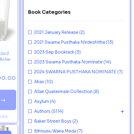
Book Categories
2021 January Release
(2)
2021 Swarna Pusthaka Nirdeshitha
(13)
2023 Sep Bookrack
(3)
තරයේ
 Robin
2023 Swarna Pusthaka Nominate
(14)
2024 SWARNA PUSTHAKA NOMINATE
(7)
00.00
Ahas
(10)
Allan Quatermain Collection
(8)
→
Asylum
(4)
Authors
(5114)
ails
Baker Street Boys
(2)
Bihisunu Wana Meda
(7)