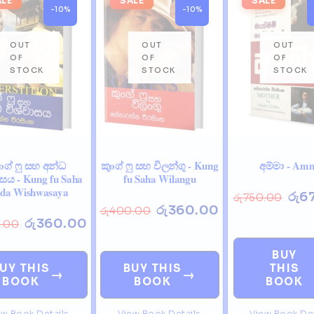
ALE
SALE
SALE
-10%
-10%
oග් ෆු සහ අන්ධ
කුoග් ෆු සහ විලන්ගු - Kung
අම්මා - Am
ාසය - Kung fu Saha
fu Saha Wilangu
da Wishwasaya
රු
6
රු
750.00
රු
360.00
රු
400.00
රු
360.00
.00
BUY
UY THIS
BUY THIS
THIS
→
→
BOOK
BOOK
BOOK
ew Book Details
View Book Details
View Book Det