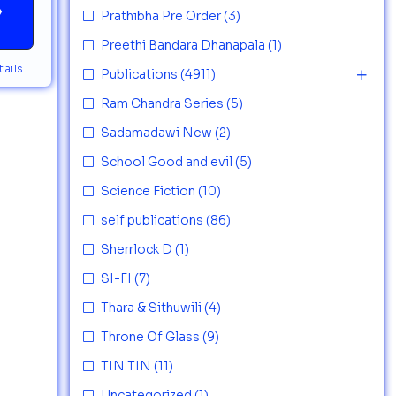
→
Prathibha Pre Order
(3)
Preethi Bandara Dhanapala
(1)
ails
Publications
(4911)
Ram Chandra Series
(5)
Sadamadawi New
(2)
School Good and evil
(5)
Science Fiction
(10)
self publications
(86)
Sherrlock D
(1)
SI-FI
(7)
Thara & Sithuwili
(4)
Throne Of Glass
(9)
TIN TIN
(11)
Uncategorized
(1)