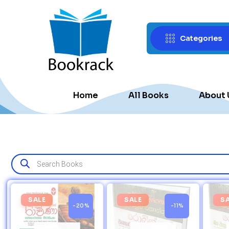
Categories
Home
All Books
About 
SALE
SALE
S
-20%
-11%