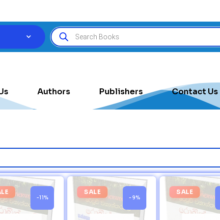
Us
Authors
Publishers
Contact Us
ALE
SALE
SALE
-11%
-9%