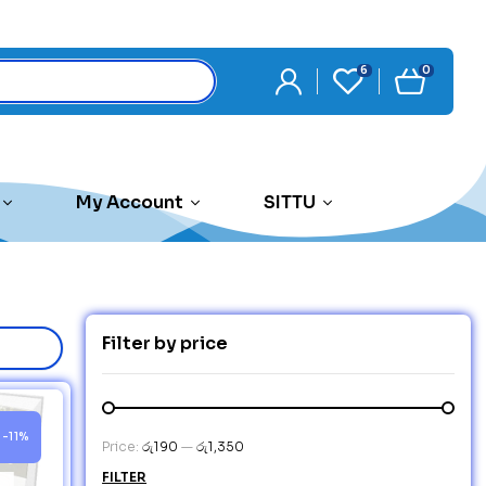
6
0
My Account
SITTU
Filter by price
-11%
Price:
රු190
—
රු1,350
FILTER