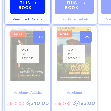
→
→
THIS
THIS
BOOK
BOOK
View Book Details
View Book Details
Vi
SALE
SALE
-13%
-10%
Sarubime Puththu
Sarubima
රු
540.00
රු
495.00
රු
620.00
රු
550.00