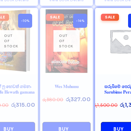
ALE
SALE
SALE
-10%
-14%
් ෆු හෙවත් ගමන-
Wes Muhunu
සරුබිමේ පෙරළ
fu Hewath gamana
Sarubime Pera
රු
327.00
රු
380.00
රු
315.00
රු
1
0.00
රු
1,500.00
BUY
BUY
BUY