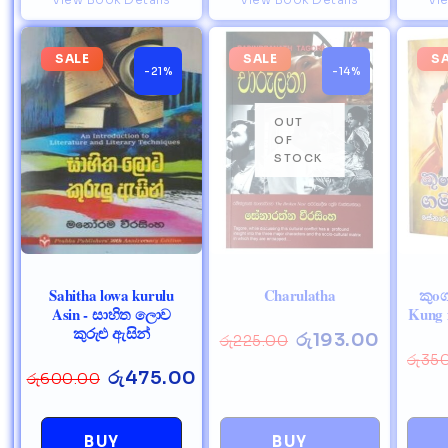
SALE
SALE
S
-21%
-14%
Sahitha lowa kurulu
Charulatha
කුoග
Asin - සාහිත ලොව
Kung 
කුරුළු ඇසින්
රු
193.00
රු
225.00
රු
35
රු
475.00
රු
600.00
BUY
BUY