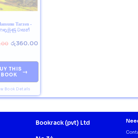
amunu Tarzen -
දැමුණු ටාසන්
රු
360.00
.00
UY THIS
→
BOOK
ew Book Details
Need
Bookrack (pvt) Ltd
Cont