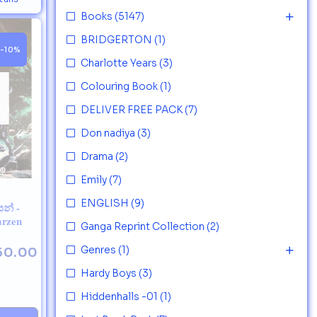
Books
(5147)
BRIDGERTON
(1)
-10%
Charlotte Years
(3)
Colouring Book
(1)
DELIVER FREE PACK
(7)
Don nadiya
(3)
Drama
(2)
Emily
(7)
ENGLISH
(9)
සන් -
arzen
Ganga Reprint Collection
(2)
Genres
(1)
50.00
Hardy Boys
(3)
Hiddenhalls -01
(1)