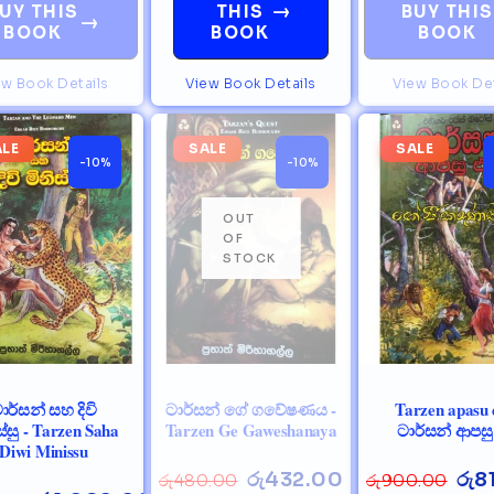
→
UY THIS
THIS
BUY THIS
→
BOOK
BOOK
BOOK
ew Book Details
View Book Details
View Book Det
ALE
SALE
SALE
-10%
-10%
ාර්සන් සහ දිවි
ටාර්සන් ගේ ගවේෂණය -
Tarzen apasu e
ස්සු - Tarzen Saha
Tarzen Ge Gaweshanaya
ටාර්සන් ආපසු
Diwi Minissu
රු
432.00
රු
8
රු
480.00
රු
900.00