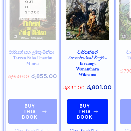
ටාර්සන් සහ උමතු මිනිසා -
ටාර්සන්ගේ
ටා
Tarzen Saha Umathu
වනාන්තරයේ වික්‍රම -
T
Minisa
Tarzange
Wananthara
රු
79
Wikrama
රු
855.00
රු
950.00
රු
801.00
රු
890.00
BUY
BUY
→
→
THIS
THIS
BOOK
BOOK
View Book Details
View Book Details
Vi