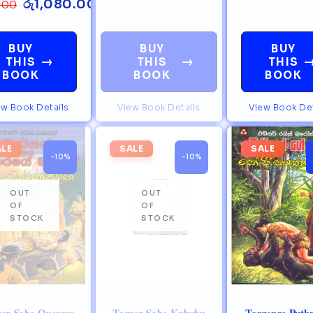
රු
1,080.00
.00
BUY
BUY
BUY
→
→
THIS
THIS
THIS
BOOK
BOOK
BOOK
ew Book Details
View Book Details
View Book Det
ALE
SALE
SALE
-10%
-10%
zen Saha Operaye
Tarzen Saha Kuhubu
Tarzenge Puthr