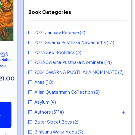
Book Categories
2021 January Release
(2)
2021 Swarna Pusthaka Nirdeshitha
(13)
2023 Sep Bookrack
(3)
වුරු
n Saha
2023 Swarna Pusthaka Nominate
(14)
ssu
2024 SWARNA PUSTHAKA NOMINATE
(7)
21.00
Ahas
(10)
Allan Quatermain Collection
(8)
Asylum
(4)
Authors
(5114)
→
Baker Street Boys
(2)
Bihisunu Wana Meda
(7)
ails