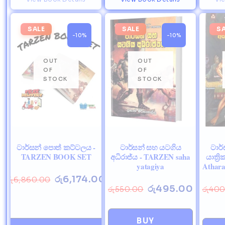
SALE
SALE
S
-10%
-10%
ටාර්සන් පොත් කට්ටලය -
ටාර්සන් සහ යටගිය
ටාර්
TARZEN BOOK SET
අධිරාජ්ය - TARZEN saha
යාත්‍
yatagiya
Athara
රු
6,174.00
රු
6,860.00
රු
495.00
රු
550.00
රු
400
BUY