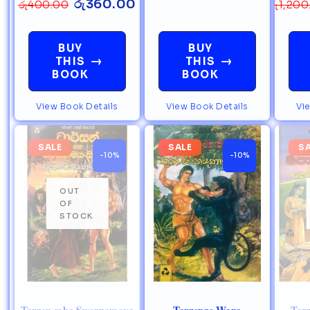
රු
360.00
රු
400.00
රු
1,200
BUY
BUY
→
→
THIS
THIS
BOOK
BOOK
View Book Details
View Book Details
Vi
SALE
SALE
S
-10%
-10%
Tarzen saha Swarnamaya
Tarzenge Wana
Tar