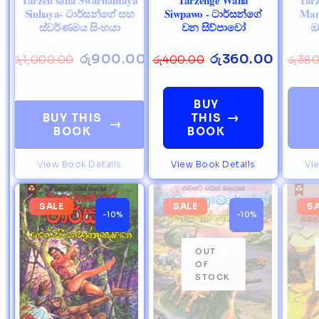
Sinhaya- ටාර්සන්ගේ සහ
Siwpawo - ටාර්සන්ගේ
Man
ස්වර්ණමය සිංහයා
වන සිව්පාවෝ
ඔ
රු
900.00
රු
360.00
රු
1,000.00
රු
400.00
රු
380
BUY
→
BUY THIS
THIS
→
BOOK
BOOK
View Book Details
View Book Details
Vi
SALE
SALE
S
-10%
-10%