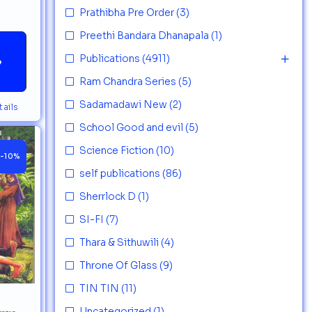
Prathibha Pre Order
(3)
Preethi Bandara Dhanapala
(1)
Publications
(4911)
→
Ram Chandra Series
(5)
Sadamadawi New
(2)
ails
School Good and evil
(5)
Science Fiction
(10)
-10%
self publications
(86)
Sherrlock D
(1)
SI-FI
(7)
Thara & Sithuwili
(4)
Throne Of Glass
(9)
TIN TIN
(11)
aya -
Uncategorized
(1)