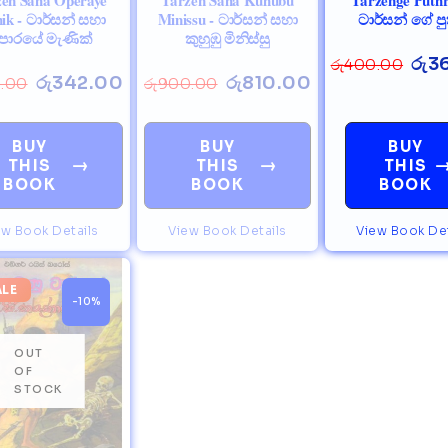
ik - ටාර්සන් සහා
Minissu - ටාර්සන් සහා
ටාර්සන් ගේ පුත
පාරයේ මැණික්
කුහුඹු මිනිස්සු
රු
3
රු
400.00
රු
342.00
රු
810.00
.00
රු
900.00
BUY
BUY
BUY
→
→
THIS
THIS
THIS
BOOK
BOOK
BOOK
ew Book Details
View Book Details
View Book Det
ALE
-10%