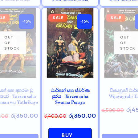
ALE
SALE
SALE
-10%
-10%
සන් සහ අතරමං වූ
ටාර්සන් සහ ස්වර්ණ
විජයග්‍රාහී ටාර්
රිකයෝ - Tarzen saha
පුරය - Tarzen saha
Wijayagrahi T
man wu Yathrikayo
Swarna Puraya
රු
4
රු
500.00
රු
360.00
රු
360.00
.00
රු
400.00
BUY