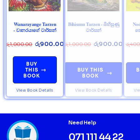
Wanarayange Tarzen
Bihisunu Tarzen - බිහිසුණු
Nod
- වානරයාගේ ටාර්සන්
ටාර්සන්
නො
රු
900.00
රු
900.00
රු
1,000.00
රු
1,000.00
රු
400
BUY
→
THIS
BUY THIS
B
→
BOOK
BOOK
View Book Details
View Book Details
Vi
Need Help
071 111 44 22