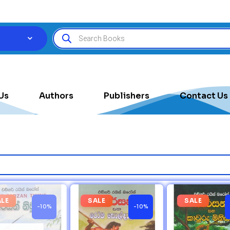
Us
Authors
Publishers
Contact Us
ALE
SALE
SALE
-10%
-10%