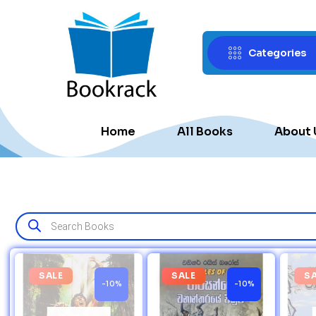
Categories
Home
All Books
About 
SALE
SALE
S
-10%
-10%