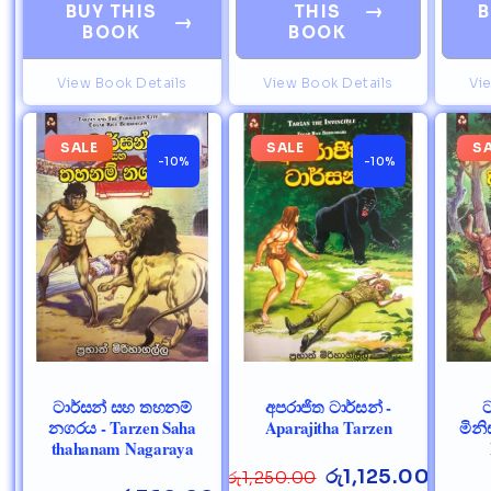
→
BUY THIS
THIS
B
→
BOOK
BOOK
View Book Details
View Book Details
Vi
SALE
SALE
S
-10%
-10%
ටාර්සන් සහ තහනම්
අපරාජිත ටාර්සන් -
ට
නගරය - Tarzen Saha
Aparajitha Tarzen
මිනි
thahanam Nagaraya
රු
1,125.00
රු
1,250.00