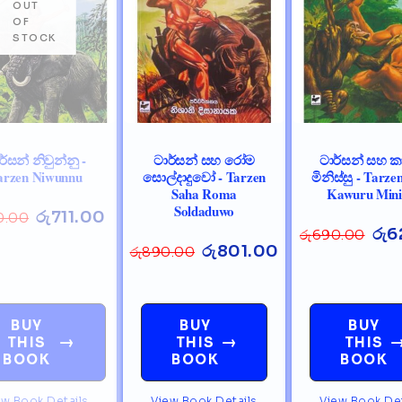
ර්සන් නිවුන්නු -
ටාර්සන් සහ රෝම
ටාර්සන් සහ කා
arzen Niwunnu
සොල්දාදුවෝ - Tarzen
මිනිස්සු - Tarze
Saha Roma
Kawuru Mini
Soldaduwo
රු
711.00
0.00
රු
6
රු
690.00
රු
801.00
රු
890.00
BUY
BUY
BUY
→
→
THIS
THIS
THIS
BOOK
BOOK
BOOK
ew Book Details
View Book Details
View Book Det