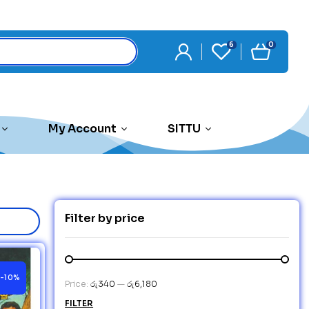
6
0
My Account
SITTU
Filter by price
-10%
Price:
රු340
—
රු6,180
FILTER