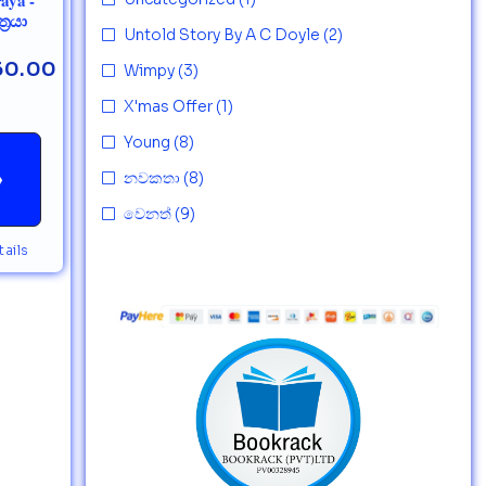
්‍රයා
Untold Story By A C Doyle
(2)
60.00
Wimpy
(3)
X'mas Offer
(1)
Young
(8)
→
නවකතා
(8)
වෙනත්
(9)
ails