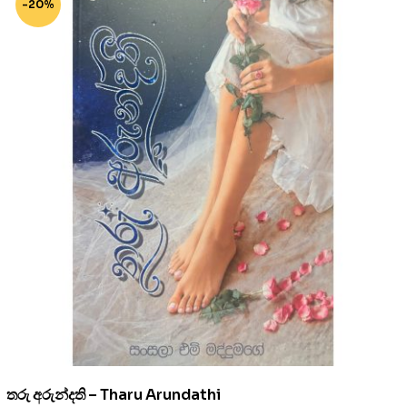
-20%
තරු අරුන්දති – Tharu Arundathi