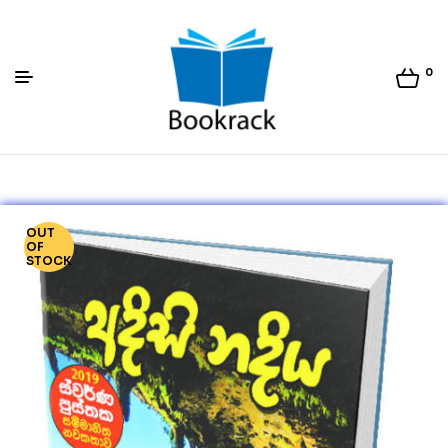
0
Bookrack.lk
OUT
OF
STOCK