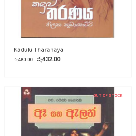
Kadulu Tharanaya
රු
432.00
රු
480.00
OUT OF STOCK