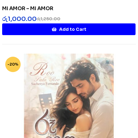
MI AMOR – MI AMOR
රු
1,000.00
රු
1,250.00
Add to Cart
-20%