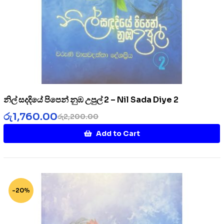
නිල් සදදියේ පිපෙන් නුඹ උපුල් 2 – Nil Sada Diye 2
රු
1,760.00
රු
2,200.00
Add to Cart
-20%