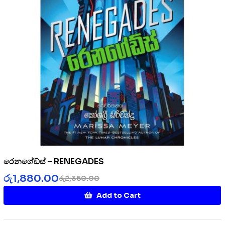
රෙනගේඩ්ස් – RENEGADES
රු
1,880.00
රු
2,350.00
Add to Cart