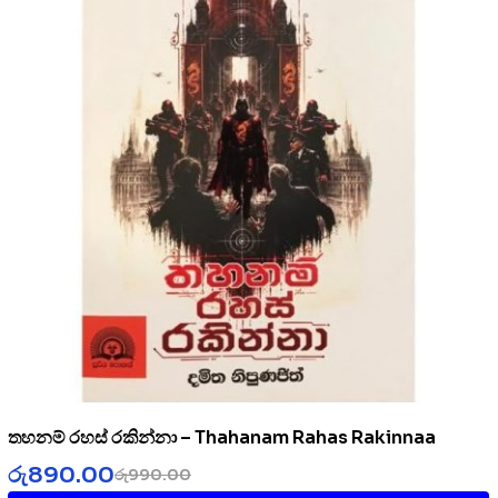
තහනම් රහස් රකින්නා – Thahanam Rahas Rakinnaa
රු
890.00
රු
990.00