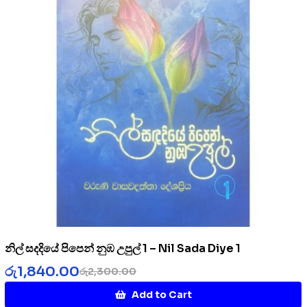
නිල් සදදියේ පිපෙන් නුඹ උපුල් 1 – Nil Sada Diye 1
රු
1,840.00
රු
2,300.00
Add to Cart