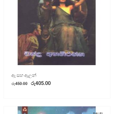
ඈ සහ ඇලන්
රු
405.00
රු
450.00
SALE!