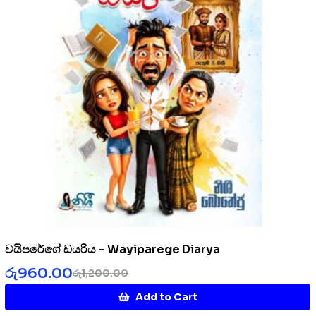
වයිපරේගේ ඩයරිය – Wayiparege Diarya
රු
960.00
රු
1,200.00
Add to Cart