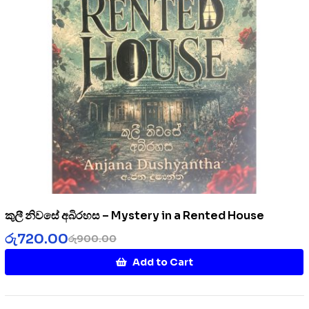
කුලී නිවසේ අබිරහස – Mystery in a Rented House
රු
720.00
රු
900.00
Add to Cart