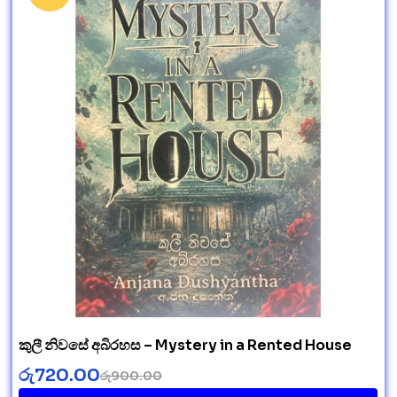
කුලී නිවසේ අබිරහස – Mystery in a Rented House
රු
720.00
රු
900.00