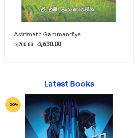
Asirimath Gammandiya
රු
630.00
රු
700.00
Latest Books
-20%