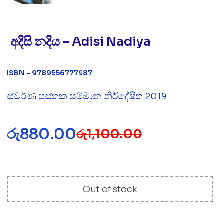
අදිසි නදිය – Adisi Nadiya
ISBN – 9789556777987
ස්වර්ණ පුස්තක සම්මාන නිර්දේෂිත 2019
රු
880.00
රු
1,100.00
Out of stock