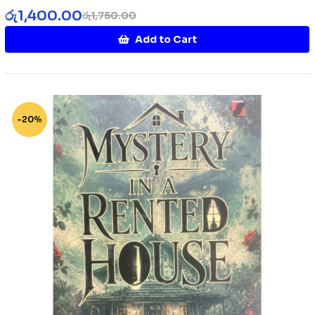
රු
1,400.00
රු
1,750.00
Add to Cart
-20%