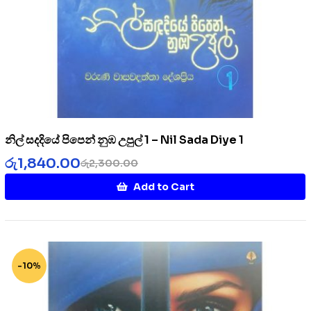
නිල් සදදියේ පිපෙන් නුඹ උපුල් 1 – Nil Sada Diye 1
රු
1,840.00
රු
2,300.00
Add to Cart
-10%