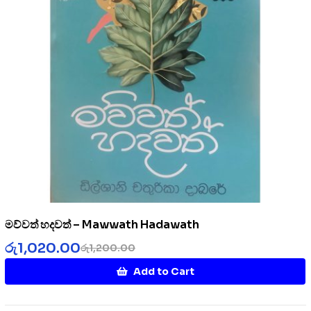
මව්වත් හදවත් – Mawwath Hadawath
රු
1,020.00
රු
1,200.00
Add to Cart