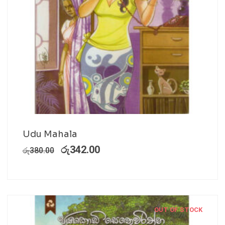
Udu Mahala
රු
342.00
රු
380.00
OUT OF STOCK