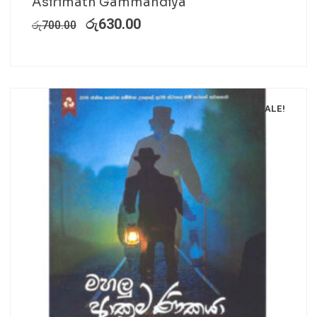
Asirimath Gammandiya
රු
630.00
රු
700.00
SALE!