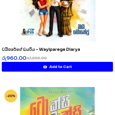
වයිපරේගේ ඩයරිය – Wayiparege Diarya
රු
960.00
රු
1,200.00
Add to Cart
-20%