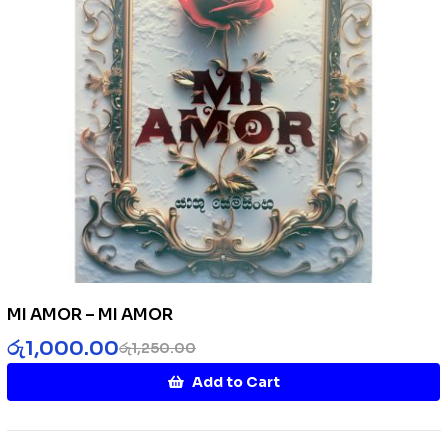
MI AMOR – MI AMOR
රු
1,000.00
රු
1,250.00
Add to Cart