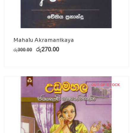
Mahalu Akramanikaya
රු
270.00
රු
300.00
OUT OF STOCK