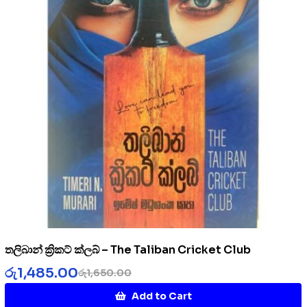
තලිබාන් ක්‍රිකට් ක්ලබ් – The Taliban Cricket Club
රු
1,485.00
රු
1,650.00
Add to Cart