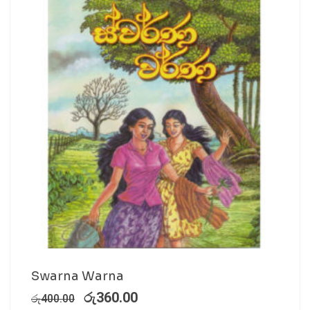
Swarna Warna
රු
360.00
රු
400.00