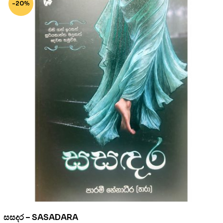
-20%
සසදර – SASADARA