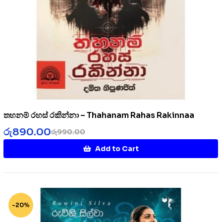
තහනම් රහස් රකින්නා – Thahanam Rahas Rakinnaa
රු
890.00
රු
990.00
Add to Cart
-20%