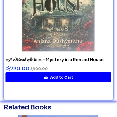
කුලී නිවසේ අබිරහස – Mystery in a Rented House
රු
720.00
රු
900.00
Add to Cart
Related Books