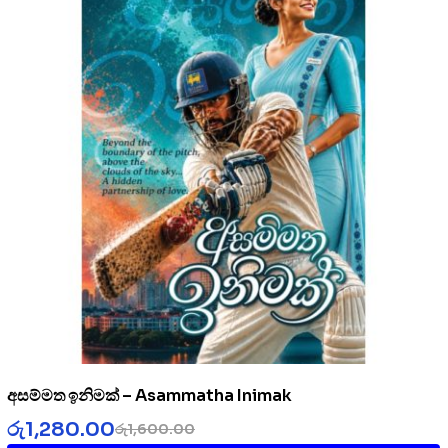
අසම්මත ඉනිමක් – Asammatha Inimak
රු
1,280.00
රු
1,600.00