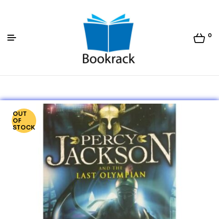
0
Bookrack.lk
OUT
OF
STOCK