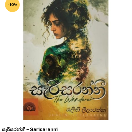
-10%
සැරිසරන්නී – Sarisaranni