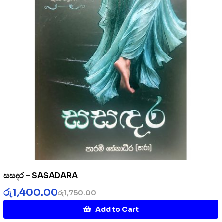
සසදර – SASADARA
රු
1,400.00
රු
1,750.00
Add to Cart