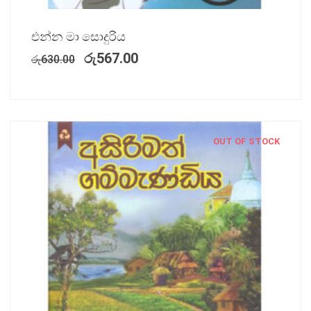
එන්න මා සොදුරිය
රු
567.00
රු
630.00
OUT OF STOCK