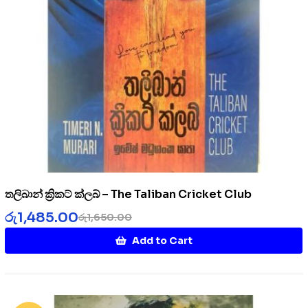
තලිබාන් ක්‍රිකට් ක්ලබ් – The Taliban Cricket Club
රු
1,485.00
රු
1,650.00
Add to Cart