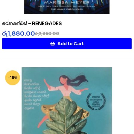
රෙනගේඩ්ස් – RENEGADES
රු
1,880.00
රු
2,350.00
Add to Cart
-15%