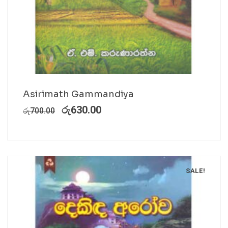
Asirimath Gammandiya
රු
630.00
රු
700.00
SALE!