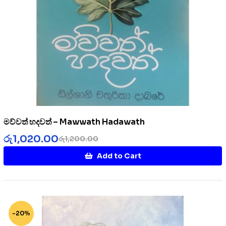
මව්වත් හදවත් – Mawwath Hadawath
රු
1,020.00
රු
1,200.00
Add to Cart
-20%