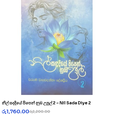
නිල් සදදියේ පිපෙන් නුඹ උපුල් 2 – Nil Sada Diye 2
රු
1,760.00
රු
2,200.00