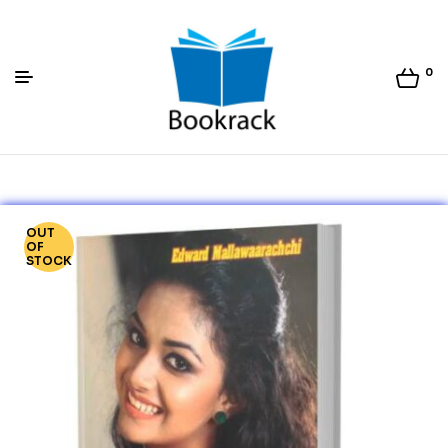
0
Bookrack.lk
OUT
OF
STOCK