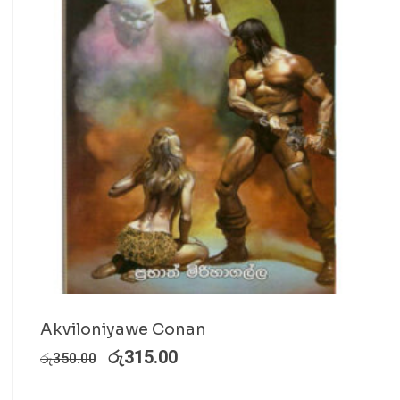
Akviloniyawe Conan
රු
315.00
රු
350.00