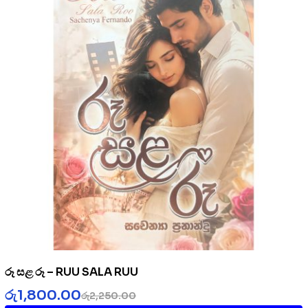
රූ සළ රූ – RUU SALA RUU
රු
1,800.00
රු
2,250.00