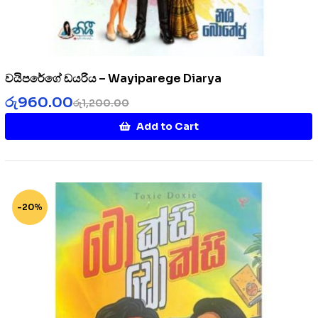
වයිපරේගේ ඩයරිය – Wayiparege Diarya
රු
960.00
රු
1,200.00
Add to Cart
-20%