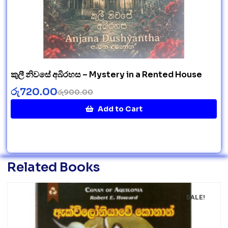
කුලී නිවසේ අබිරහස – Mystery in a Rented House
රු
720.00
රු
900.00
Add to Cart
Related Books
SALE!