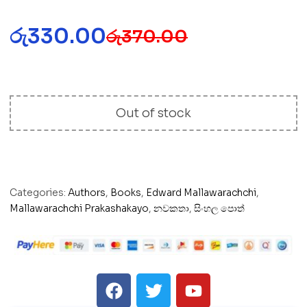
රු
330.00
රු
370.00
Out of stock
Categories:
Authors
,
Books
,
Edward Mallawarachchi
,
Mallawarachchi Prakashakayo
,
නවකතා
,
සිංහල පොත්