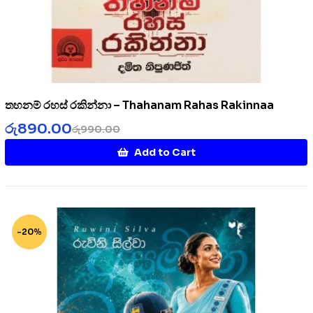
තහනම් රහස් රකින්නා – Thahanam Rahas Rakinnaa
රු
890.00
රු
990.00
Add to Cart
-20%