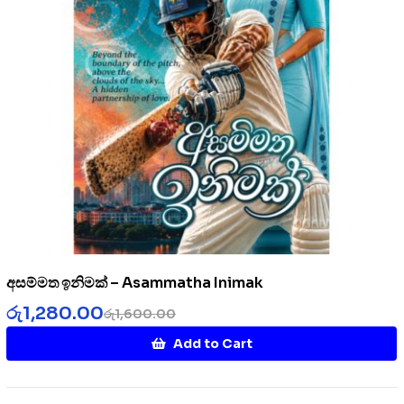
අසම්මත ඉනිමක් – Asammatha Inimak
රු
1,280.00
රු
1,600.00
Add to Cart