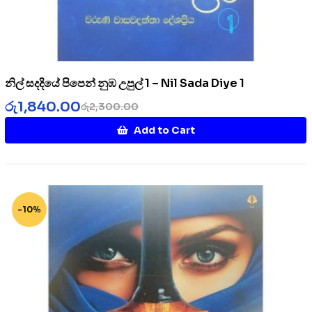
නිල් සදදියේ පිපෙන් නුඹ උපුල් 1 – Nil Sada Diye 1
රු
1,840.00
රු
2,300.00
Add to Cart
-10%