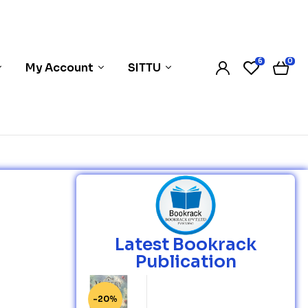
6
0
My Account
SITTU
Latest Bookrack
Publication
-20%