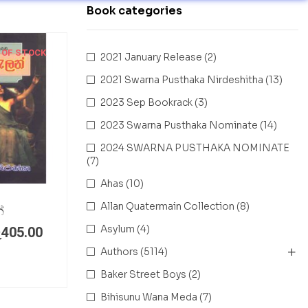
Book categories
 OF STOCK
2021 January Release
(2)
2021 Swarna Pusthaka Nirdeshitha
(13)
2023 Sep Bookrack
(3)
2023 Swarna Pusthaka Nominate
(14)
2024 SWARNA PUSTHAKA NOMINATE
(7)
Ahas
(10)
Allan Quatermain Collection
(8)
්
Asylum
(4)
ු
405.00
Authors
(5114)
Baker Street Boys
(2)
Bihisunu Wana Meda
(7)