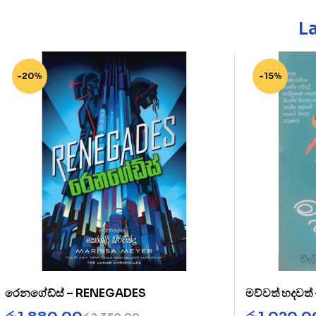
L
-20%
-15%
රෙනගේඩ්ස් – RENEGADES
මව්වත් හදවත