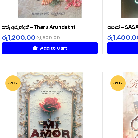
තරු අරුන්දති – Tharu Arundathi
සසදර – SA
රු
1,200.00
රු
1,400.0
රු
1,500.00
Add to Cart
-20%
-20%