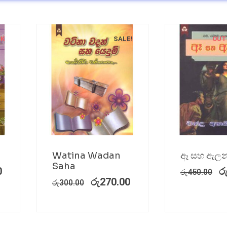
CK
SALE!
OUT
Watina Wadan
ඈ සහ ඇලන
Saha
0
ර
රු
450.00
රු
270.00
රු
300.00