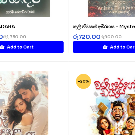
SADARA
කුලී නිවසේ අබිරහස – Myste
Rented House
0
රු
720.00
රු
1,750.00
රු
900.00
Add to Cart
Add to Car
-20%