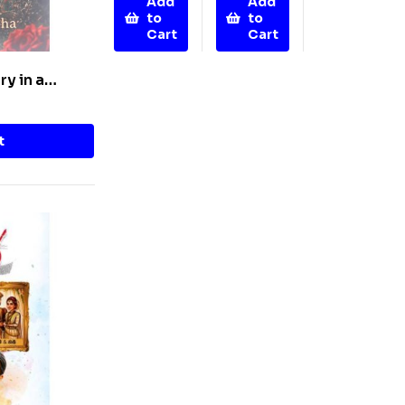
Add
Add
to
to
Cart
Cart
ry in a
t