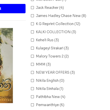
Jack Reacher
(4)
t
James Hadley Chase New
(8)
K G Reprint Collection
(12)
KALKI COLLECTION
(3)
Keheli Rus
(3)
Kulageyi Sirakari
(3)
Malory Towers 2
(2)
MMM
(3)
NEW YEAR OFFERS
(3)
Nikila English
(0)
Nikila Sinhala
(1)
Pathibha New
(4)
Pemwanthiye
(6)