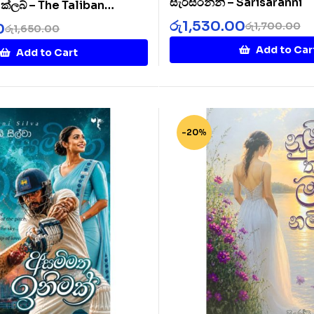
සැරිසරන්නී – Sarisaranni
ට් ක්ලබ් – The Taliban
b
රු
1,530.00
රු
1,700.00
0
රු
1,650.00
Add to Car
Add to Cart
-20%