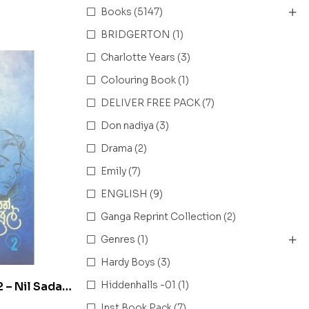
Books
(5147)
BRIDGERTON
(1)
Charlotte Years
(3)
Colouring Book
(1)
DELIVER FREE PACK
(7)
Don nadiya
(3)
Drama
(2)
Emily
(7)
ENGLISH
(9)
Ganga Reprint Collection
(2)
Genres
(1)
Hardy Boys
(3)
Hiddenhalls -01
(1)
 2 – Nil Sada
Inst Book Pack
(7)