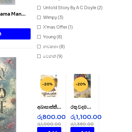
Untold Story By A C Doyle
(2)
Thama Man
Wimpy
(3)
X'mas Offer
(1)
t
Young
(8)
නවකතා
(8)
වෙනත්
(9)
-20%
-20%
අබාසාත්ති –
රතු වදමල් –
AbaSatht
Rathu
රු
800.00
රු
1,100.00
hi
Wada
රු
1,000.00
රු
1,380.00
Mal