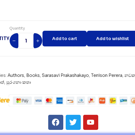
Quantity
ITY
Add to cart
Add to wishlist
ies:
Authors
,
Books
,
Sarasavi Prakashakayo
,
Tenison Perera
,
නවක
ත්
,
සුරංගනා කතා