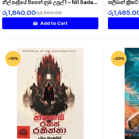
නිල් සදදියේ පිපෙන් නුඹ උපුල් 1 – Nil Sada
තලිබාන් ක්‍රික
Diye 1
Cricket Clu
රු
1,840.00
රු
1,485.0
රු
2,300.00
Add to Cart
-10%
-20%