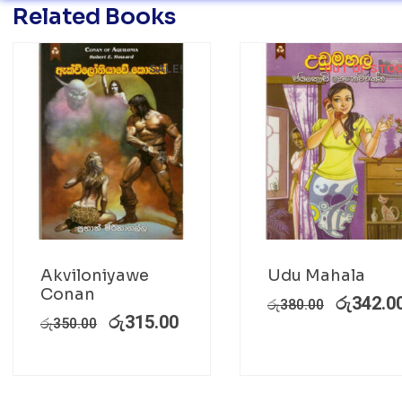
Related Books
SALE!
OUT OF STO
Akviloniyawe
Udu Mahala
Conan
රු
342.0
රු
380.00
රු
315.00
රු
350.00