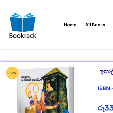
Home
All Books
Bookrack.lk
Leading
Online
Book
ඉතාල
Store
-10%
in
Sri
Lanka
ISBN 
රු
3