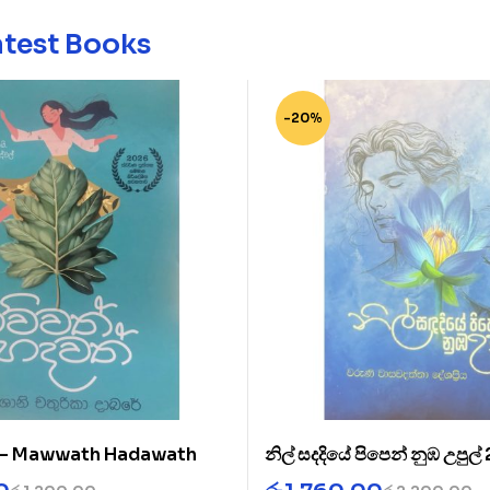
atest Books
-20%
් – Mawwath Hadawath
නිල් සදදියේ පිපෙන් නුඹ උපුල්
Diye 2