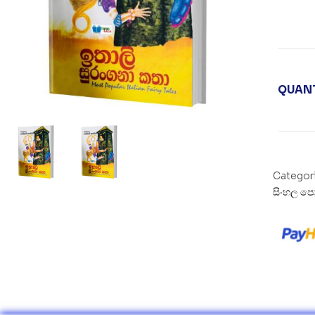
QUANT
Categor
සිංහල පො