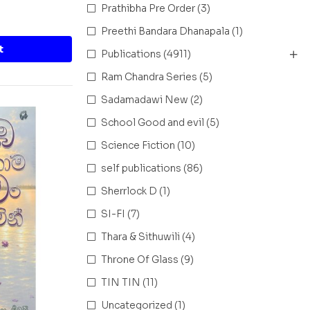
Prathibha Pre Order
(3)
Preethi Bandara Dhanapala
(1)
t
Publications
(4911)
Ram Chandra Series
(5)
Sadamadawi New
(2)
School Good and evil
(5)
Science Fiction
(10)
self publications
(86)
Sherrlock D
(1)
SI-FI
(7)
Thara & Sithuwili
(4)
Throne Of Glass
(9)
TIN TIN
(11)
Uncategorized
(1)