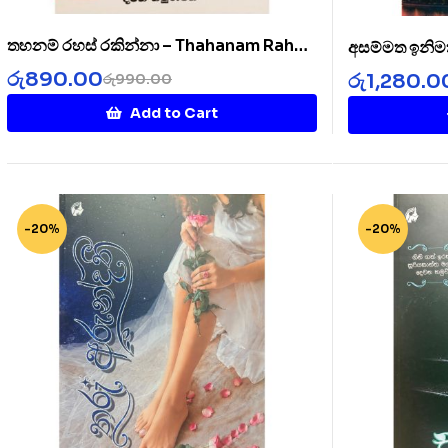
තහනම් රහස් රකින්නා – Thahanam Rahas
අසම්මත ඉනිම
Rakinnaa
රු
890.00
රු
1,280.0
රු
990.00
Add to Cart
-20%
-20%