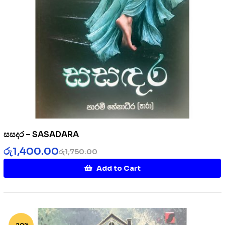
සසදර – SASADARA
රු
1,400.00
රු
1,750.00
Add to Cart