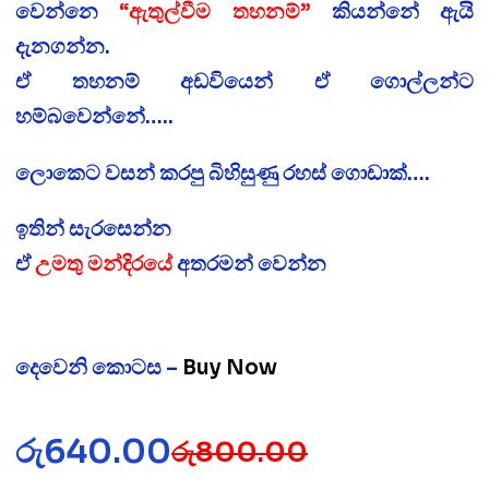
වෙන්නෙ
“ඇතුල්වීම තහනම්”
කියන්නේ ඇයි
දැනගන්න.
ඒ තහනම් අඩවියෙන් ඒ ගොල්ලන්ට
හම්බවෙන්නේ…..
ලොකෙට වසන් කරපු බිහිසුණු රහස් ගොඩාක්….
ඉතින් සැරසෙන්න
ඒ
උමතු මන්දිරයේ
අතරමන් වෙන්න
දෙවෙනි කොටස –
Buy Now
රු
640.00
රු
800.00