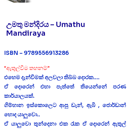
උමතු මන්දිරය – Umathu
Mandiraya
ISBN – 9789556913286
“ඇතුල්වීම තහනම්”
එහෙම දැන්විමක් අලවලා තිබ්බ දොරක….
ඒ දොරෙන් එහා පැත්තේ තියෙන්නේ පරණ
කාර්යාලයක්.
ගිම්හාන ඉස්කොලෙට ආපු ඩැන්, ඇබි , ජොර්ඩාන්
හොද යාලුවො..
ඒ යාලුවො තුන්දෙනා එක රැක ඒ දොරෙන් ඇතුල්