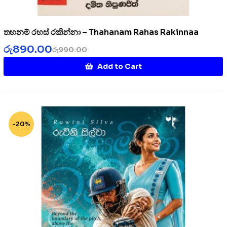
තහනම් රහස් රකින්නා – Thahanam Rahas Rakinnaa
රු
890.00
රු
990.00
Add to Cart
-20%