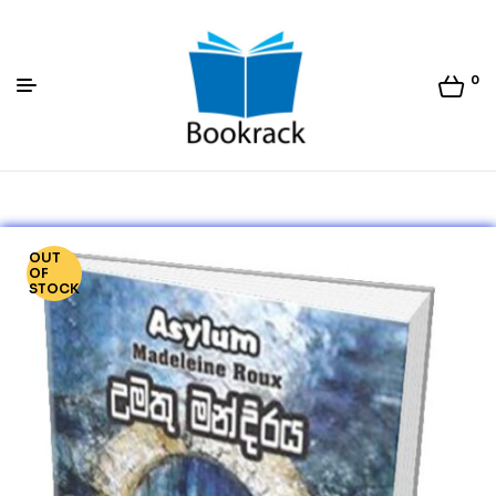
0
Bookrack.lk
OUT
OF
STOCK