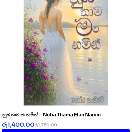
නුඹ තාම මං නමින් – Nuba Thama Man Namin
රු
1,400.00
රු
1,750.00