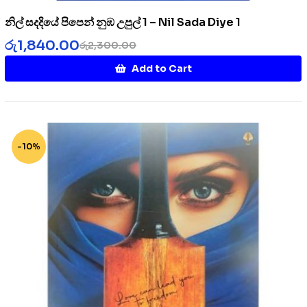
නිල් සදදියේ පිපෙන් නුඹ උපුල් 1 – Nil Sada Diye 1
රු
1,840.00
රු
2,300.00
Add to Cart
-10%