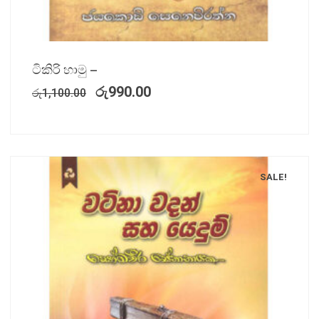
ටිකිරි හාමු –
රු
990.00
රු
1,100.00
SALE!