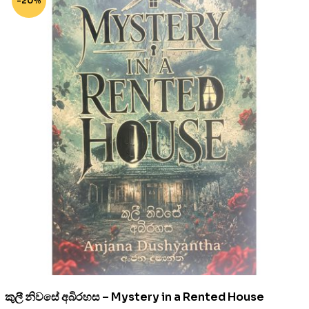
-20%
කුලී නිවසේ අබිරහස – Mystery in a Rented House