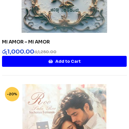
MI AMOR – MI AMOR
රු
1,000.00
රු
1,250.00
Add to Cart
-20%