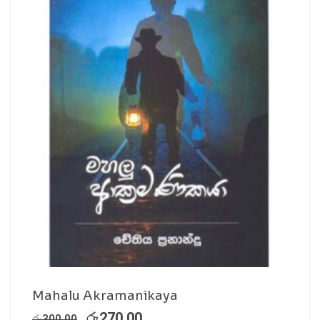
Mahalu Akramanikaya
රු
270.00
රු
300.00