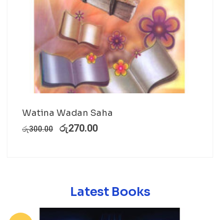
Watina Wadan Saha
රු
270.00
රු
300.00
Latest Books