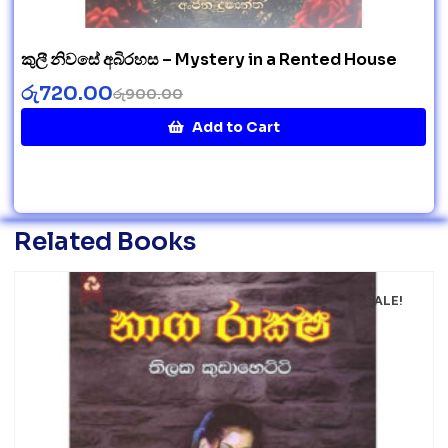
කුලී නිවසේ අබිරහස – Mystery in a Rented House
රු
720.00
රු
900.00
Add to Cart
Related Books
SALE!