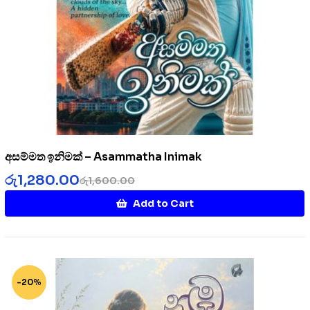
අසම්මත ඉනිමක් – Asammatha Inimak
රු
1,280.00
රු
1,600.00
Add to Cart
-20%