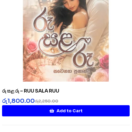
රූ සළ රූ – RUU SALA RUU
රු
1,800.00
රු
2,250.00
Add to Cart