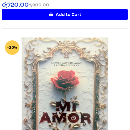
රු
720.00
රු
900.00
Add to Cart
-20%