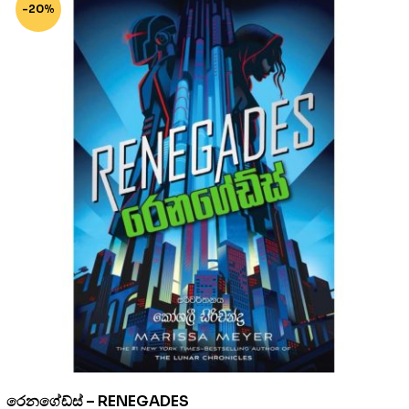
-20%
රෙනගේඩ්ස් – RENEGADES