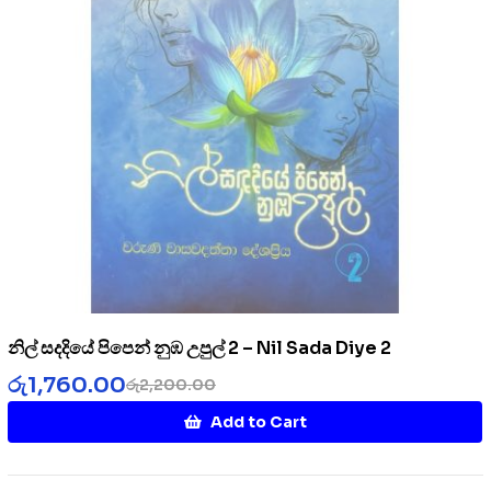
නිල් සදදියේ පිපෙන් නුඹ උපුල් 2 – Nil Sada Diye 2
රු
1,760.00
රු
2,200.00
Add to Cart