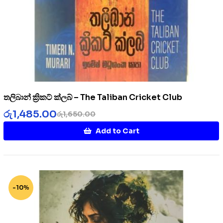
තලිබාන් ක්‍රිකට් ක්ලබ් – The Taliban Cricket Club
රු
1,485.00
රු
1,650.00
Add to Cart
-10%