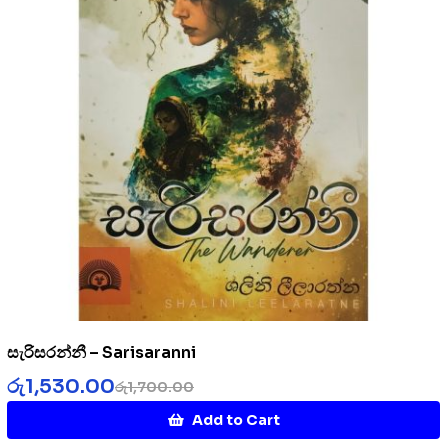
සැරිසරන්නී – Sarisaranni
රු
1,530.00
රු
1,700.00
Add to Cart