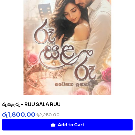
රූ සළ රූ – RUU SALA RUU
රු
1,800.00
රු
2,250.00
Add to Cart