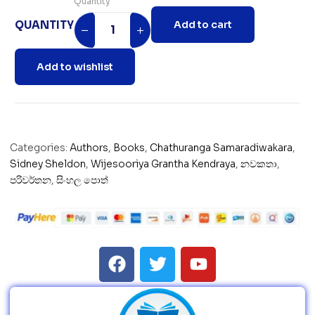
Quantity
QUANTITY
Add to cart
Add to wishlist
Categories:
Authors
,
Books
,
Chathuranga Samaradiwakara
,
Sidney Sheldon
,
Wijesooriya Grantha Kendraya
,
නවකතා
,
පරිවර්තන
,
සිංහල පොත්