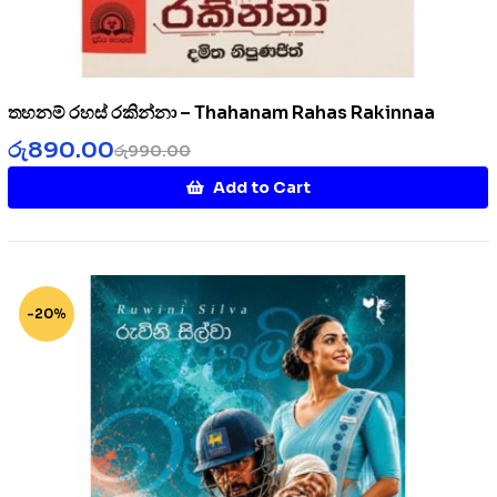
තහනම් රහස් රකින්නා – Thahanam Rahas Rakinnaa
රු
890.00
රු
990.00
Add to Cart
-20%