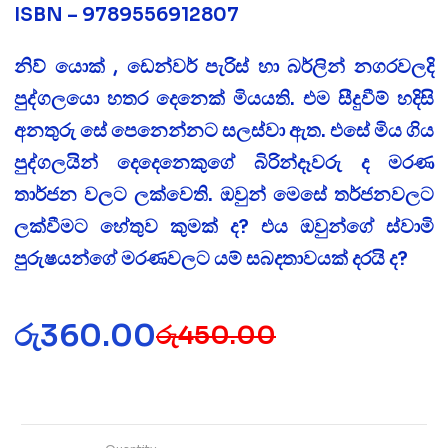
ISBN – 9789556912807
නිව් යොක් , ඩෙන්වර් පැරිස් හා බර්ලින් නගරවලදි
පුද්ගලයො හතර දෙනෙක් මියයති. එම සීදුවීම් හදිසි
අනතුරු සේ පෙනෙන්නට සලස්වා ඇත. එසේ මිය ගිය
පුද්ගලයින් දෙදෙනෙකුගේ බිරින්දෑවරු ද මරණ
තාර්ජන වලට ලක්වෙති. ඔවුන් මෙසේ තර්ජනවලට
ලක්වීමට හේතුව කුමක් ද? එය ඔවුන්ගේ ස්වාමි
පුරුෂයන්ගේ මරණවලට යම් සබදතාවයක් දරයි ද?
රු
360.00
රු
450.00