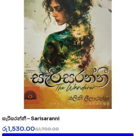
සැරිසරන්නී – Sarisaranni
රු
1,530.00
රු
1,700.00