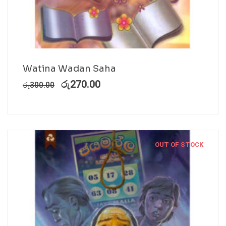
Watina Wadan Saha
රු
270.00
රු
300.00
OUT OF STOCK