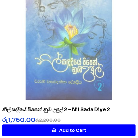
නිල් සදදියේ පිපෙන් නුඹ උපුල් 2 – Nil Sada Diye 2
රු
1,760.00
රු
2,200.00
Add to Cart