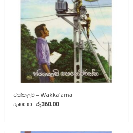
වක්කලම – Wakkalama
රු
360.00
රු
400.00