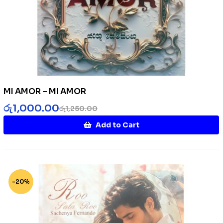
MI AMOR – MI AMOR
රු
1,000.00
රු
1,250.00
Add to Cart
-20%