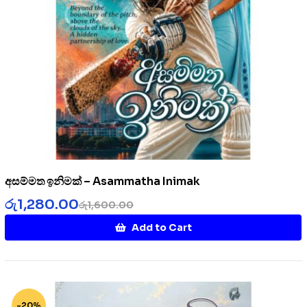
අසම්මත ඉනිමක් – Asammatha Inimak
රු
1,280.00
රු
1,600.00
Add to Cart
-20%