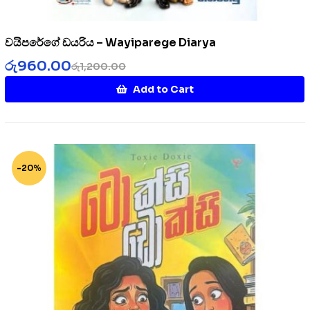
වයිපරේගේ ඩයරිය – Wayiparege Diarya
රු
960.00
රු
1,200.00
Add to Cart
-20%