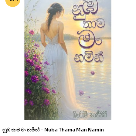
නුඹ තාම මං නමින් – Nuba Thama Man Namin