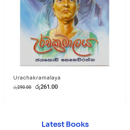
Urachakramalaya
රු
261.00
රු
290.00
Latest Books