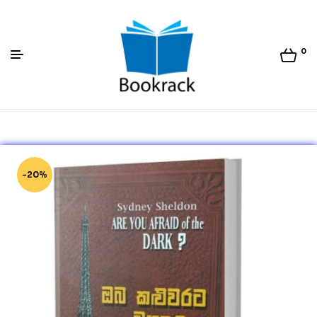
0
Bookrack.lk
-20%