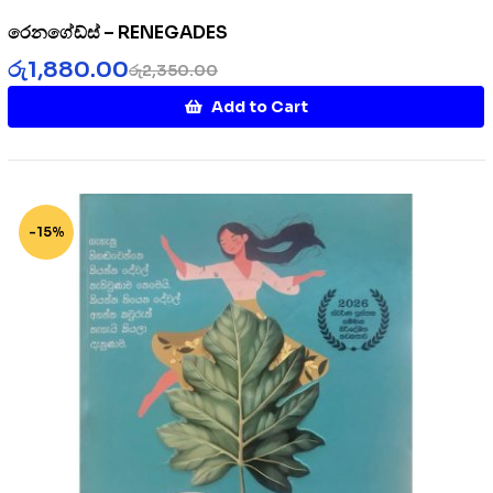
රෙනගේඩ්ස් – RENEGADES
රු
1,880.00
රු
2,350.00
Add to Cart
-15%