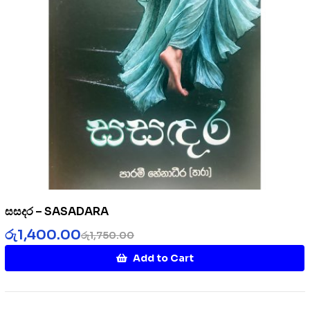
සසදර – SASADARA
රු
1,400.00
රු
1,750.00
Add to Cart