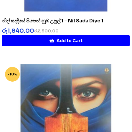
නිල් සදදියේ පිපෙන් නුඹ උපුල් 1 – Nil Sada Diye 1
රු
1,840.00
රු
2,300.00
Add to Cart
-10%