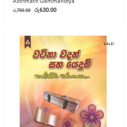
Asirimath Gammandiya
රු
630.00
රු
700.00
SALE!