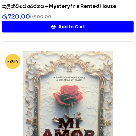
කුලී නිවසේ අබිරහස – Mystery in a Rented House
රු
720.00
රු
900.00
Add to Cart
-20%