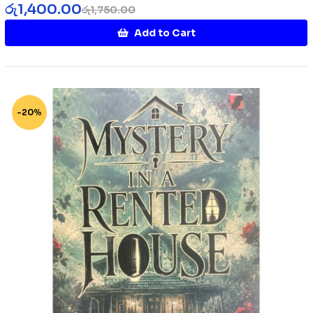
රු
1,400.00
රු
1,750.00
Add to Cart
-20%