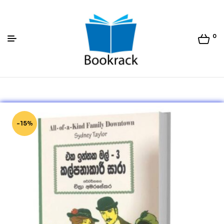
0
Bookrack.lk
-15%