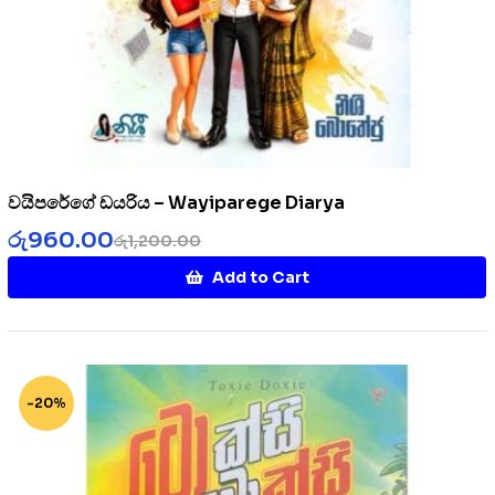
වයිපරේගේ ඩයරිය – Wayiparege Diarya
රු
960.00
රු
1,200.00
Add to Cart
-20%