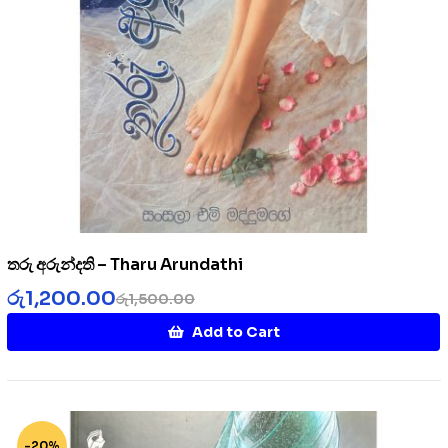
තරු අරුන්දති – Tharu Arundathi
රු
1,200.00
රු
1,500.00
Add to Cart
-20%