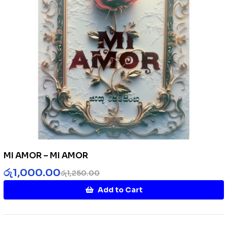
MI AMOR – MI AMOR
රු
1,000.00
රු
1,250.00
Add to Cart