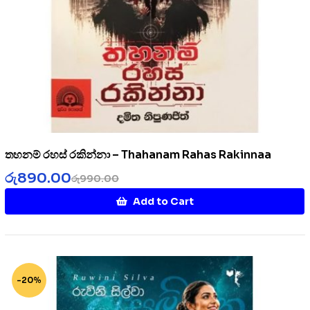
තහනම් රහස් රකින්නා – Thahanam Rahas Rakinnaa
රු
890.00
රු
990.00
Add to Cart
-20%