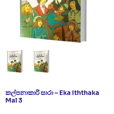
කල්පනාකාරි සාරා – Eka Iththaka
Mal 3