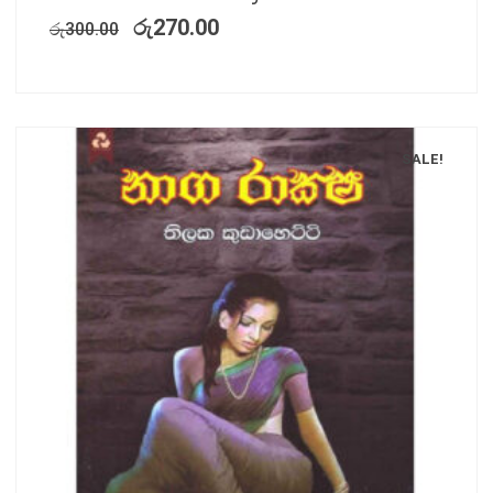
රු
270.00
රු
300.00
SALE!