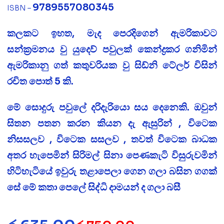
9789557080345
ISBN –
කලකට ඉහත, මැද පෙරදිගෙන් ඇමරිකාවට
සන්ක්‍රමනය වු යුදෙව් පවුලක් කෙන්ද්‍රකර ගනිමින්
ඇමරිකානු ගත් කතුවරියක වු සිඩ්නි ටේලර් විසින්
රචිත පොත් 5 කි.
මේ සොදුරු පවුලේ දරිදැරියො සය දෙනෙකි. ඔවුන්
සිතන පතන කරන කියන දැ ඇසුරින් , විටෙක
නිසසලව , විටෙක සසලව , තවත් විටෙක බාධක
අතර හැපෙමින් සිරිමල් සිනා පෙණකැටි විසුරුවමින්
හිටිහැටියේ ඉවුරු තළාපෙලා ගෙන ගලා බසින ගගක්
සේ මේ කතා පෙලේ සිද්ධි දාමයන් ද ගලා බසී