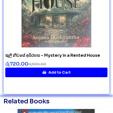
කුලී නිවසේ අබිරහස – Mystery in a Rented House
රු
720.00
රු
900.00
Add to Cart
Related Books