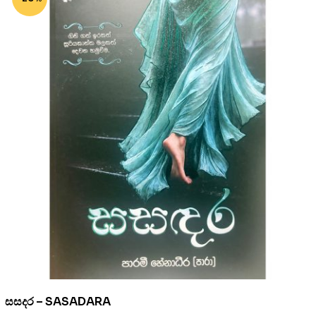
සසදර – SASADARA