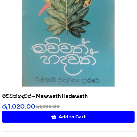
මව්වත් හදවත් – Mawwath Hadawath
රු
1,020.00
රු
1,200.00
Add to Cart