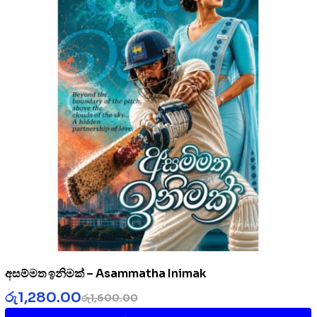
අසම්මත ඉනිමක් – Asammatha Inimak
රු
1,280.00
රු
1,600.00