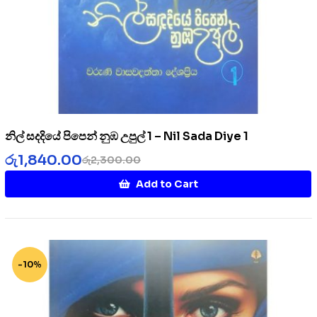
නිල් සදදියේ පිපෙන් නුඹ උපුල් 1 – Nil Sada Diye 1
රු
1,840.00
රු
2,300.00
Add to Cart
-10%