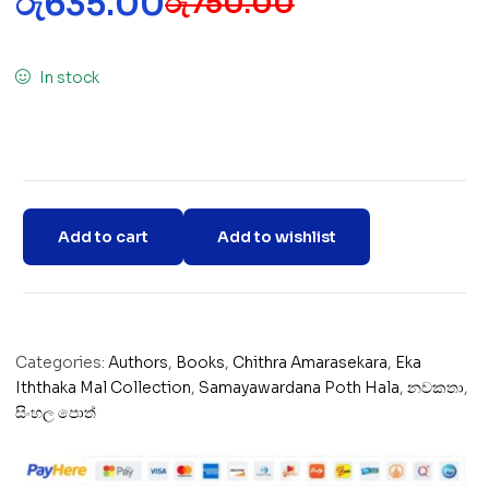
රු
635.00
රු
750.00
In stock
Add to cart
Add to wishlist
Categories:
Authors
,
Books
,
Chithra Amarasekara
,
Eka
Iththaka Mal Collection
,
Samayawardana Poth Hala
,
නවකතා
,
සිංහල පොත්