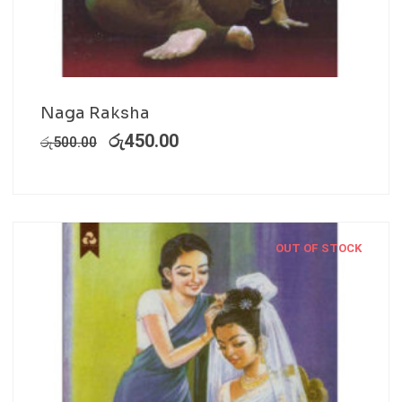
Naga Raksha
රු
450.00
රු
500.00
OUT OF STOCK