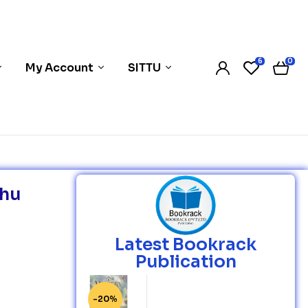
6
0
My Account
SITTU
thu
Latest Bookrack
Publication
-20%