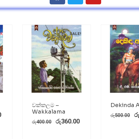
CK
SALE!
වක්කලම –
Dekinda 
Wakkalama
0
ර
රු
500.00
රු
360.00
රු
400.00