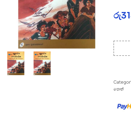
රු
3
Categor
පොත්