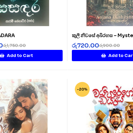
SADARA
කුලී නිවසේ අබිරහස – Myste
Rented House
0
රු
720.00
රු
1,750.00
රු
900.00
Add to Cart
Add to Car
-20%