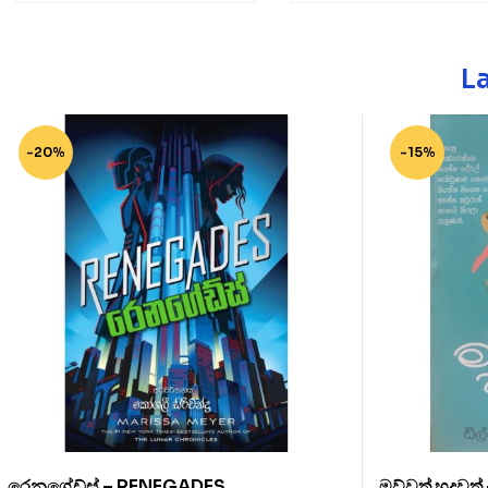
L
-20%
-15%
රෙනගේඩ්ස් – RENEGADES
මව්වත් හදවත