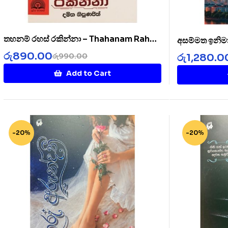
තහනම් රහස් රකින්නා – Thahanam Rahas
අසම්මත ඉනිම
Rakinnaa
රු
890.00
රු
1,280.0
රු
990.00
Add to Cart
-20%
-20%