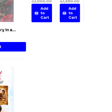
රු
1,000.00
රු
1,380.00
Mal
Add
Add
to
to
Cart
Cart
ry in a
t