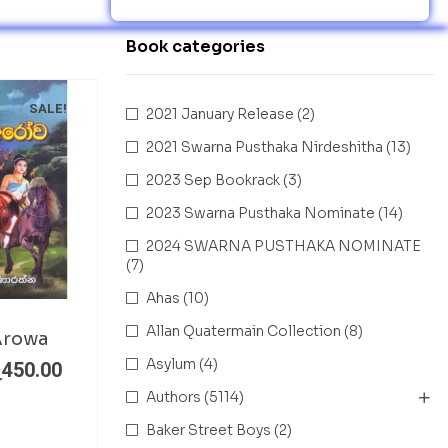
Book categories
SALE!
2021 January Release
(2)
2021 Swarna Pusthaka Nirdeshitha
(13)
2023 Sep Bookrack
(3)
2023 Swarna Pusthaka Nominate
(14)
2024 SWARNA PUSTHAKA NOMINATE
(7)
Ahas
(10)
Allan Quatermain Collection
(8)
Arowa
Asylum
(4)
ු
450.00
Authors
(5114)
Baker Street Boys
(2)