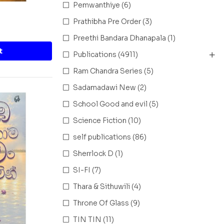
Pemwanthiye
(6)
Prathibha Pre Order
(3)
Preethi Bandara Dhanapala
(1)
t
Publications
(4911)
Ram Chandra Series
(5)
Sadamadawi New
(2)
School Good and evil
(5)
Science Fiction
(10)
self publications
(86)
Sherrlock D
(1)
SI-FI
(7)
Thara & Sithuwili
(4)
Throne Of Glass
(9)
TIN TIN
(11)