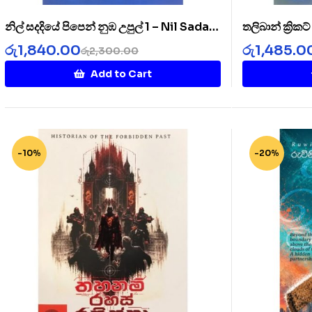
නිල් සදදියේ පිපෙන් නුඹ උපුල් 1 – Nil Sada
තලිබාන් ක්‍රික
Diye 1
Cricket Clu
රු
1,840.00
රු
1,485.0
රු
2,300.00
Add to Cart
-10%
-20%