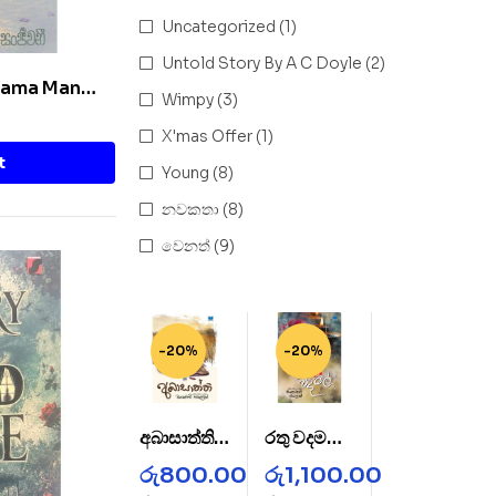
Uncategorized
(1)
Untold Story By A C Doyle
(2)
Thama Man
Wimpy
(3)
X'mas Offer
(1)
t
Young
(8)
නවකතා
(8)
වෙනත්
(9)
-20%
-20%
අබාසාත්ති –
රතු වදමල් –
AbaSatht
Rathu
රු
800.00
රු
1,100.00
hi
Wada