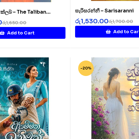
සැරිසරන්නී – Sarisaranni
ට් ක්ලබ් – The Taliban
b
රු
1,530.00
රු
1,700.00
0
රු
1,650.00
Add to Car
Add to Cart
-20%