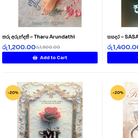
තරු අරුන්දති – Tharu Arundathi
සසදර – SA
රු
1,200.00
රු
1,400.0
රු
1,500.00
Add to Cart
-20%
-20%