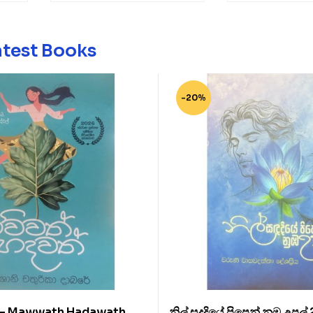
atest Books
-20%
් – Mawwath Hadawath
නිල් සදදියේ පිපෙන් නුඹ උපුල්