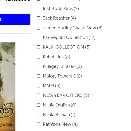
Inst Book Pack
(7)
Jack Reacher
(4)
t
James Hadley Chase New
(8)
K G Reprint Collection
(12)
KALKI COLLECTION
(3)
Keheli Rus
(3)
Kulageyi Sirakari
(3)
Malory Towers 2
(2)
MMM
(3)
NEW YEAR OFFERS
(3)
Nikila English
(0)
Nikila Sinhala
(1)
Pathibha New
(4)