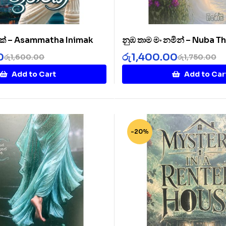
ක් – Asammatha Inimak
නුඹ තාම මං නමින් – Nuba 
Namin
0
රු
1,400.00
රු
1,600.00
රු
1,750.00
Add to Cart
Add to Car
-20%