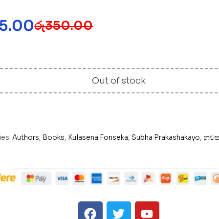
15.00
රු
350.00
Out of stock
ies:
Authors
,
Books
,
Kulasena Fonseka
,
Subha Prakashakayo
,
නවක