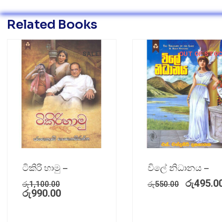
Related Books
SALE!
OUT OF STO
ටිකිරි හාමු –
විලේ නිධානය –
රු
495.0
රු
1,100.00
රු
550.00
රු
990.00