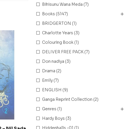
Bihisunu Wana Meda
(7)
Books
(5147)
BRIDGERTON
(1)
Charlotte Years
(3)
Colouring Book
(1)
DELIVER FREE PACK
(7)
Don nadiya
(3)
Drama
(2)
Emily
(7)
ENGLISH
(9)
Ganga Reprint Collection
(2)
Genres
(1)
Hardy Boys
(3)
Hiddenhalls -01
(1)
 2 – Nil Sada