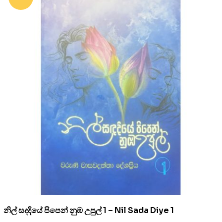
නිල් සදදියේ පිපෙන් නුඹ උපුල් 1 – Nil Sada Diye 1