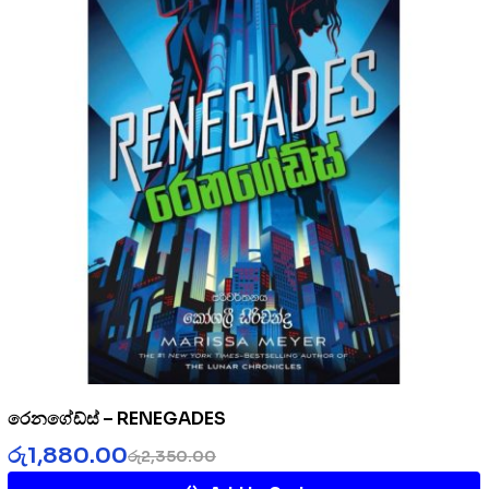
රෙනගේඩ්ස් – RENEGADES
රු
1,880.00
රු
2,350.00