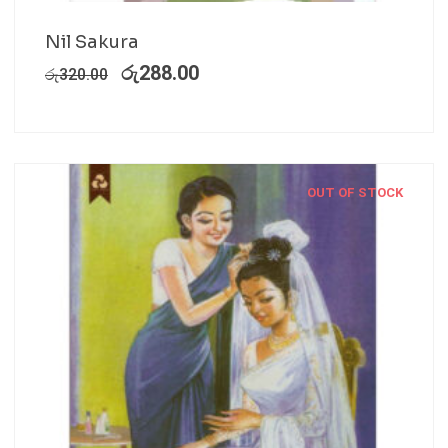
Nil Sakura
රු
288.00
රු
320.00
OUT OF STOCK