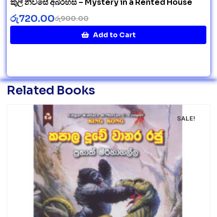
කුලී නිවසේ අබිරහස – Mystery in a Rented House
රු
720.00
රු
900.00
Add to Cart
Related Books
SALE!