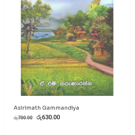
Asirimath Gammandiya
රු
630.00
රු
700.00