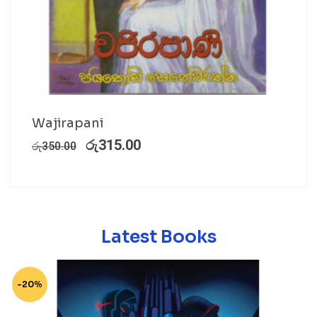
Wajirapani
රු
315.00
රු
350.00
Latest Books
-20%