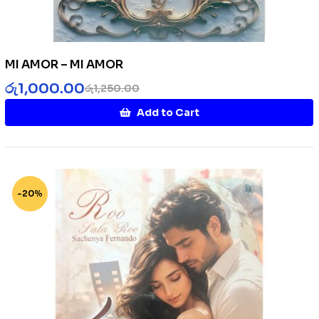
MI AMOR – MI AMOR
රු
1,000.00
රු
1,250.00
Add to Cart
-20%