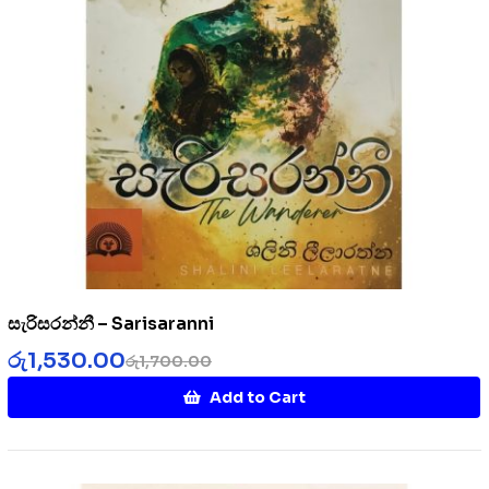
සැරිසරන්නී – Sarisaranni
රු
1,530.00
රු
1,700.00
Add to Cart