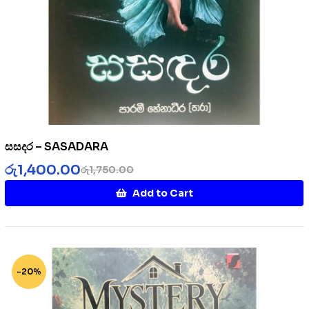
සසදර – SASADARA
රු
1,400.00
රු
1,750.00
Add to Cart
-20%