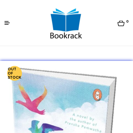
0
Bookrack.lk
OUT
OF
STOCK