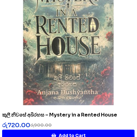
කුලී නිවසේ අබිරහස – Mystery in a Rented House
රු
720.00
රු
900.00
Add to Cart