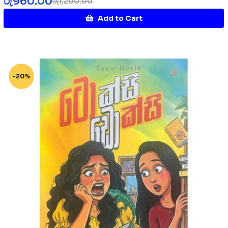
රු
960.00
රු
1,200.00
Add to Cart
-20%