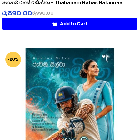
තහනම් රහස් රකින්නා – Thahanam Rahas Rakinnaa
රු
890.00
රු
990.00
Add to Cart
-20%