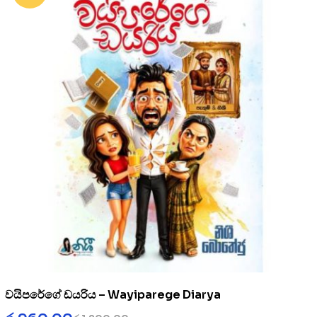
වයිපරේගේ ඩයරිය – Wayiparege Diarya