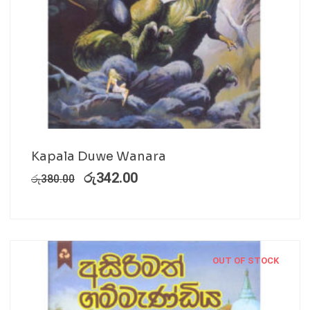
Kapala Duwe Wanara
රු
342.00
රු
380.00
OUT OF STOCK