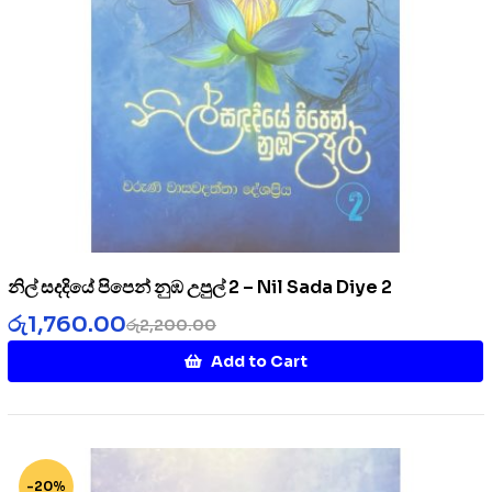
නිල් සදදියේ පිපෙන් නුඹ උපුල් 2 – Nil Sada Diye 2
රු
1,760.00
රු
2,200.00
Add to Cart
-20%