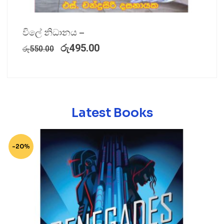
විලේ නිධානය –
රු
495.00
රු
550.00
Latest Books
-20%