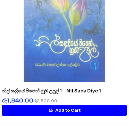
නිල් සදදියේ පිපෙන් නුඹ උපුල් 1 – Nil Sada Diye 1
රු
1,840.00
රු
2,300.00
Add to Cart