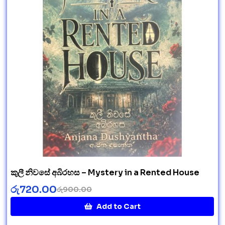
කුලී නිවසේ අබිරහස – Mystery in a Rented House
රු
720.00
රු
900.00
Add to Cart