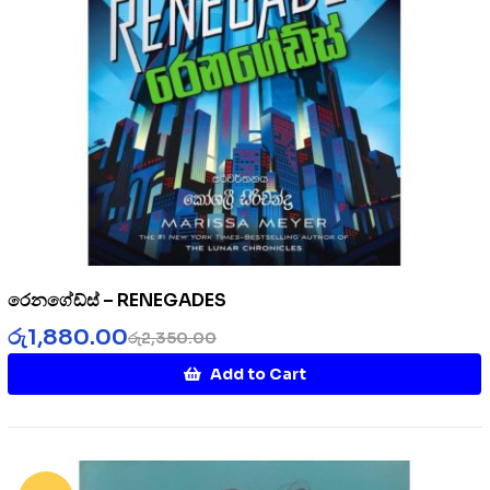
රෙනගේඩ්ස් – RENEGADES
රු
1,880.00
රු
2,350.00
Add to Cart