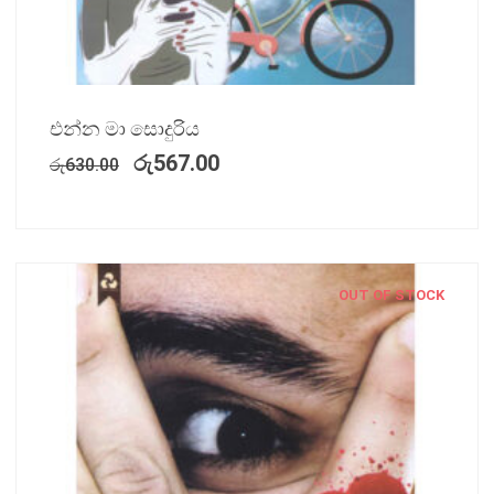
එන්න මා සොදුරිය
රු
567.00
රු
630.00
OUT OF STOCK