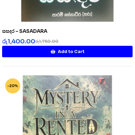
සසදර – SASADARA
රු
1,400.00
රු
1,750.00
Add to Cart
-20%