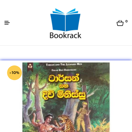
0
Bookrack.lk
-10%