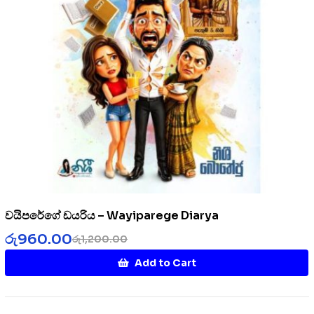
වයිපරේගේ ඩයරිය – Wayiparege Diarya
රු
960.00
රු
1,200.00
Add to Cart