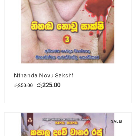
Nihanda Novu Sakshi
රු
225.00
රු
250.00
SALE!