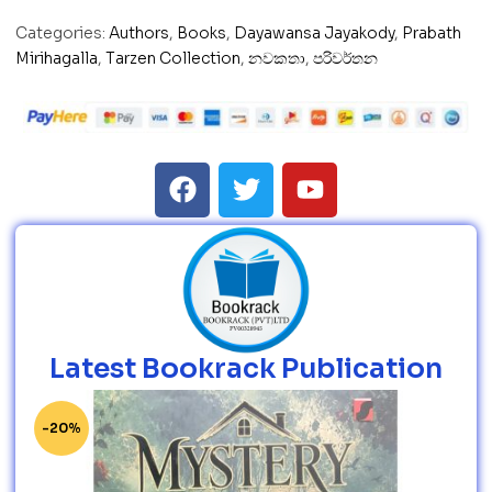
Categories:
Authors
,
Books
,
Dayawansa Jayakody
,
Prabath
Mirihagalla
,
Tarzen Collection
,
නවකතා
,
පරිවර්තන
Latest Bookrack Publication
-20%