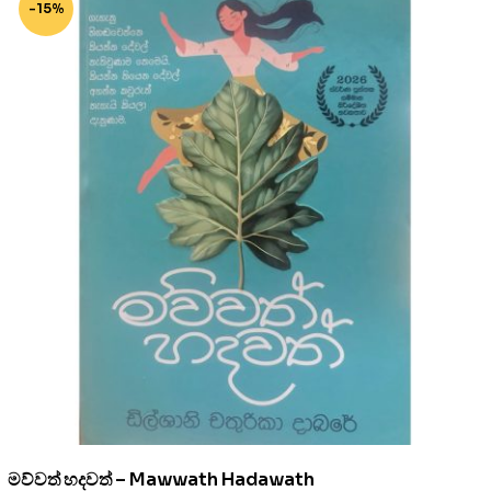
-15%
මව්වත් හදවත් – Mawwath Hadawath