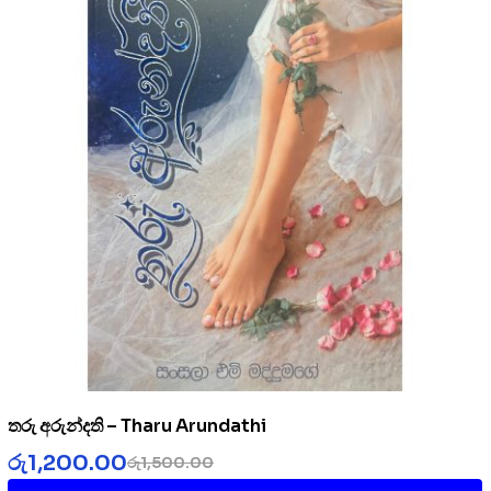
තරු අරුන්දති – Tharu Arundathi
රු
1,200.00
රු
1,500.00