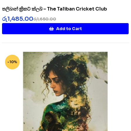
තලිබාන් ක්‍රිකට් ක්ලබ් – The Taliban Cricket Club
රු
1,485.00
රු
1,650.00
Add to Cart
-10%