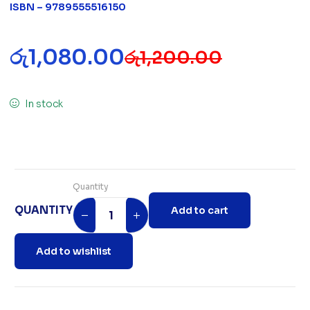
ISBN – 9789555516150
රු
1,080.00
රු
1,200.00
In stock
Quantity
QUANTITY
Add to cart
Add to wishlist