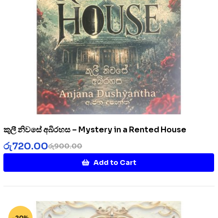
කුලී නිවසේ අබිරහස – Mystery in a Rented House
රු
720.00
රු
900.00
Add to Cart
-20%