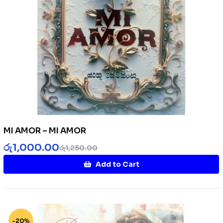
MI AMOR – MI AMOR
රු
1,000.00
රු
1,250.00
Add to Cart
-20%