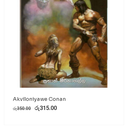
Akviloniyawe Conan
රු
315.00
රු
350.00