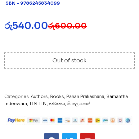
ISBN – 9786245834099
රු
540.00
රු
600.00
Out of stock
Categories:
Authors
,
Books
,
Pahan Prakashana
,
Samantha
Indeewara
,
TIN TIN
,
නවකතා
,
සිංහල පොත්