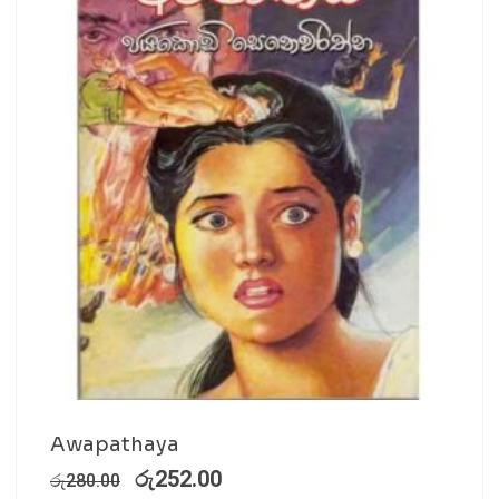
Awapathaya
රු
252.00
රු
280.00