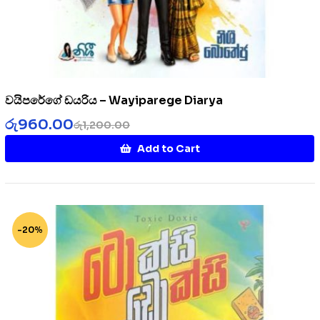
වයිපරේගේ ඩයරිය – Wayiparege Diarya
රු
960.00
රු
1,200.00
Add to Cart
-20%