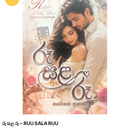
රූ සළ රූ – RUU SALA RUU