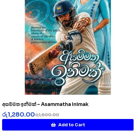
අසම්මත ඉනිමක් – Asammatha Inimak
රු
1,280.00
රු
1,600.00
Add to Cart