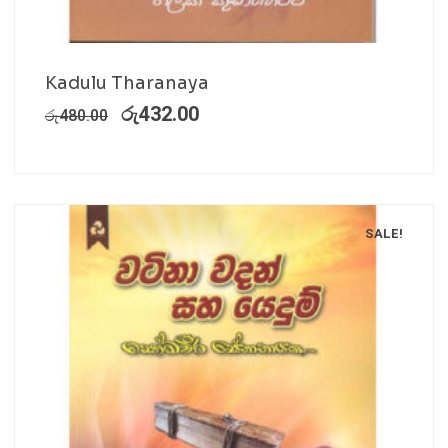
Kadulu Tharanaya
රු
432.00
රු
480.00
SALE!