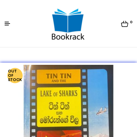
0
Bookrack.lk
OUT
OF
STOCK