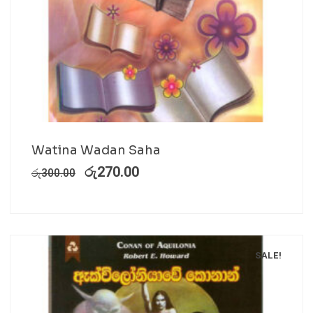
Watina Wadan Saha
රු
270.00
රු
300.00
SALE!