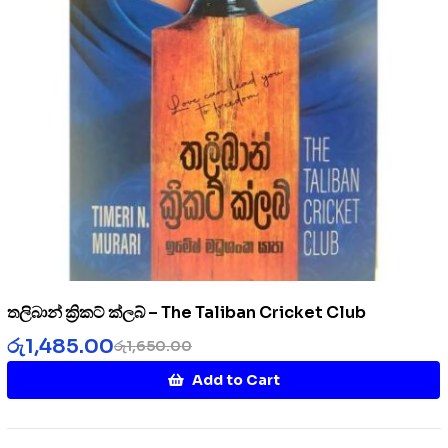
තලිබාන් ක්‍රිකට් ක්ලබ් – The Taliban Cricket Club
රු
1,485.00
රු
1,650.00
Add to Cart