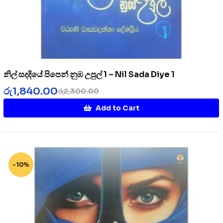
නිල් සදදියේ පිපෙන් නුඹ උපුල් 1 – Nil Sada Diye 1
රු
1,840.00
රු
2,300.00
Add to Cart
-10%