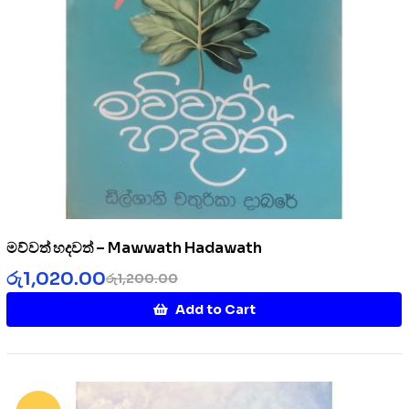
මව්වත් හදවත් – Mawwath Hadawath
රු
1,020.00
රු
1,200.00
Add to Cart