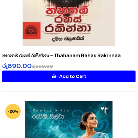
තහනම් රහස් රකින්නා – Thahanam Rahas Rakinnaa
රු
890.00
රු
990.00
Add to Cart
-20%