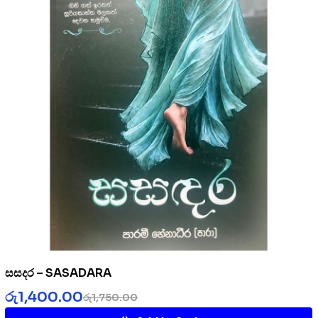
සසදර – SASADARA
රු
1,400.00
රු
1,750.00