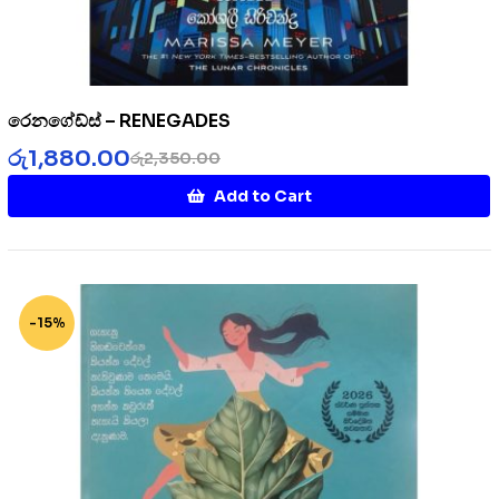
රෙනගේඩ්ස් – RENEGADES
රු
1,880.00
රු
2,350.00
Add to Cart
-15%