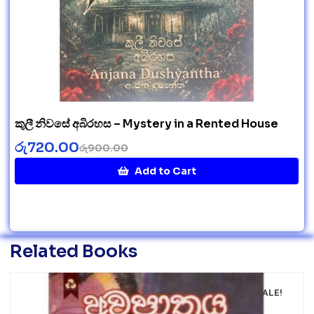
කුලී නිවසේ අබිරහස – Mystery in a Rented House
රු
720.00
රු
900.00
Add to Cart
Related Books
SALE!