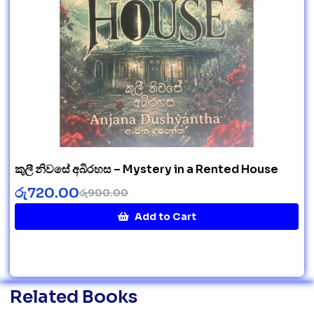
කුලී නිවසේ අබිරහස – Mystery in a Rented House
රු
720.00
රු
900.00
Add to Cart
Related Books