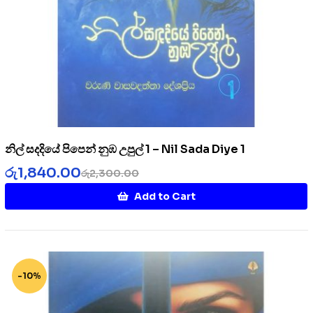
නිල් සදදියේ පිපෙන් නුඹ උපුල් 1 – Nil Sada Diye 1
රු
1,840.00
රු
2,300.00
Add to Cart
-10%