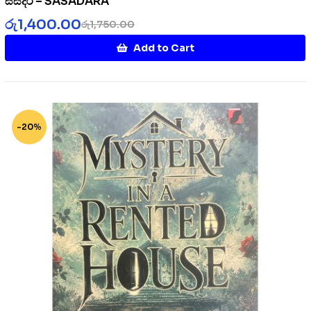
සසදර – SASADARA
රු
1,400.00
රු
1,750.00
Add to Cart
-20%