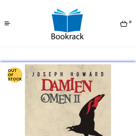
0
Bookrack.lk
OUT
OF
STOCK