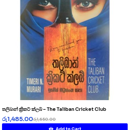
තලිබාන් ක්‍රිකට් ක්ලබ් – The Taliban Cricket Club
රු
1,485.00
රු
1,650.00
Add to Cart