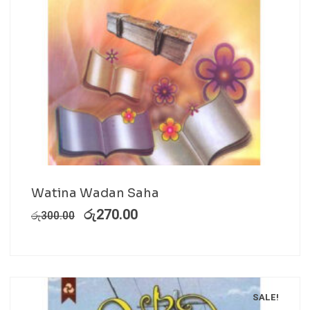
Watina Wadan Saha
රු
270.00
රු
300.00
SALE!