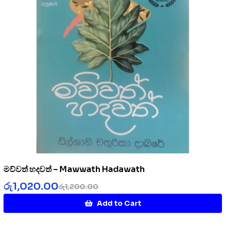
මව්වත් හදවත් – Mawwath Hadawath
රු
1,020.00
රු
1,200.00
Add to Cart