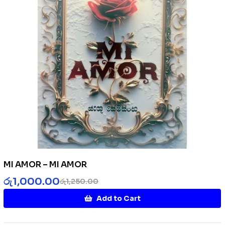
MI AMOR – MI AMOR
රු
1,000.00
රු
1,250.00
Add to Cart