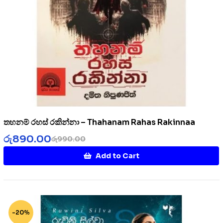
තහනම් රහස් රකින්නා – Thahanam Rahas Rakinnaa
රු
890.00
රු
990.00
Add to Cart
-20%