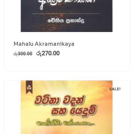
Mahalu Akramanikaya
රු
270.00
රු
300.00
SALE!