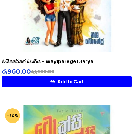
වයිපරේගේ ඩයරිය – Wayiparege Diarya
රු
960.00
රු
1,200.00
Add to Cart
-20%