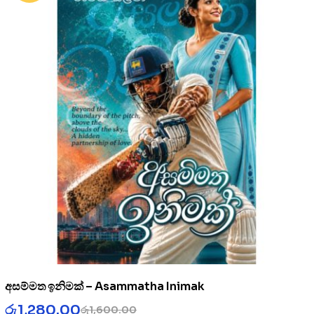
අසම්මත ඉනිමක් – Asammatha Inimak
රු
1,280.00
රු
1,600.00