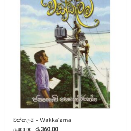
වක්කලම – Wakkalama
රු
360.00
රු
400.00