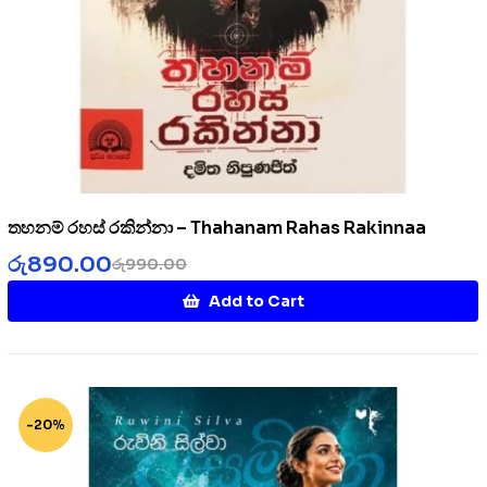
තහනම් රහස් රකින්නා – Thahanam Rahas Rakinnaa
රු
890.00
රු
990.00
Add to Cart
-20%