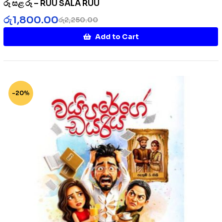
රූ සළ රූ – RUU SALA RUU
රු
1,800.00
රු
2,250.00
Add to Cart
-20%