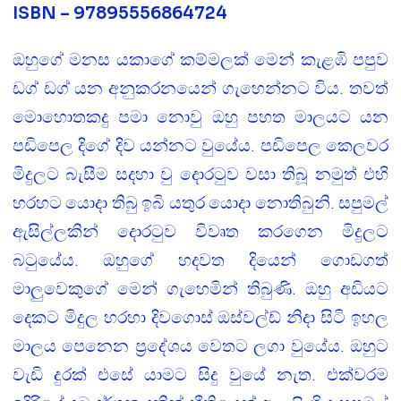
ISBN – 97895556864724
ඔහුගේ මනස යකාගේ කම්මලක් මෙන් කැළඹි පපුව
ඩග් ඩග් යන අනුකරනයෙන් ගැහෙන්නට විය. තවත්
මොහොතකදු පමා නොවු ඔහු පහත මාලයට යන
පඩිපෙල දිගේ දිව යන්නට වුයේය. පඩිපෙල කෙලවර
මිදුලට බැසීම සදහා වු දොරටුව වසා තිබූ නමුත් එහි
හරහට යොදා තිබු ඉබි යතුර යොදා නොතිබුනි. සපුමල්
ඇසිල්ලකින් දොරටුව විවෘත කරගෙන මිදුලට
බටුයේය. ඔහුගේ හදවත දියෙන් ගොඩගත්
මාලුවෙකුගේ මෙන් ගැහෙමින් තිබුණි. ඔහු අඩියට
දෙකට මිදුල හරහා දිවගොස් ඔස්වල්ඩ් නිදා සිටි ඉහල
මාලය පෙනෙන ප්‍රදේශය වෙතට ලගා වුයේය. ඔහුට
වැඩි දුරක් එසේ යාමට සිදු වුයේ නැත. එක්වරම