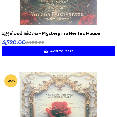
කුලී නිවසේ අබිරහස – Mystery in a Rented House
රු
720.00
රු
900.00
Add to Cart
-20%