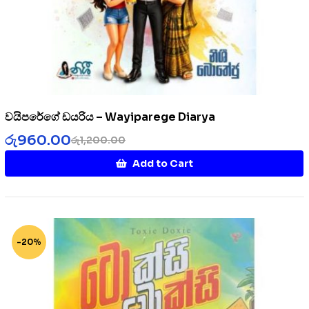
වයිපරේගේ ඩයරිය – Wayiparege Diarya
රු
960.00
රු
1,200.00
Add to Cart
-20%