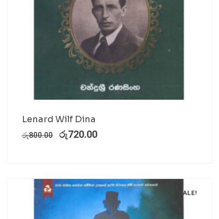
Lenard Wilf Dina
රු
720.00
රු
800.00
SALE!