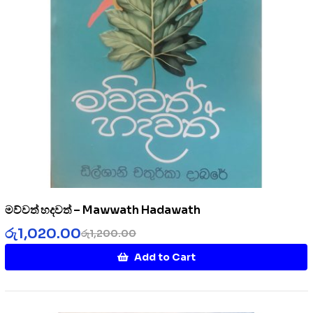
මව්වත් හදවත් – Mawwath Hadawath
රු
1,020.00
රු
1,200.00
Add to Cart