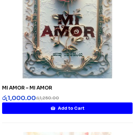
MI AMOR – MI AMOR
රු
1,000.00
රු
1,250.00
Add to Cart