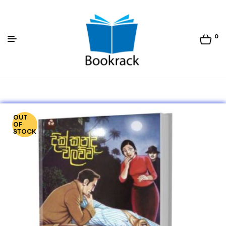
0
Bookrack.lk
OUT
OF
STOCK