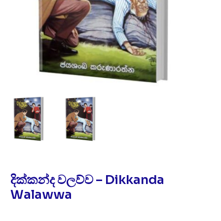
දික්කන්ද වලව්ව – Dikkanda
Walawwa