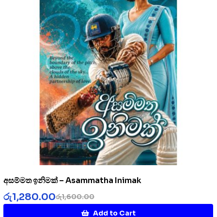
අසම්මත ඉනිමක් – Asammatha Inimak
රු
1,280.00
රු
1,600.00
Add to Cart