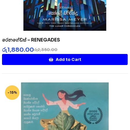
රෙනගේඩ්ස් – RENEGADES
රු
1,880.00
රු
2,350.00
Add to Cart
-15%