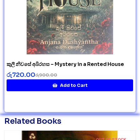
කුලී නිවසේ අබිරහස – Mystery in a Rented House
රු
720.00
රු
900.00
Add to Cart
Related Books
OUT OF STOCK