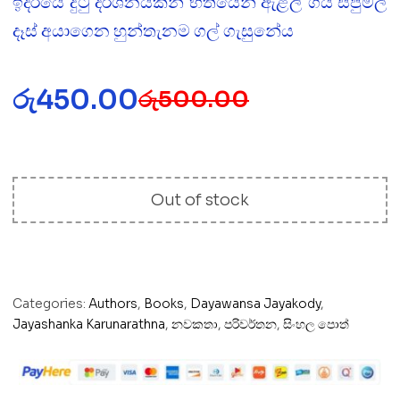
ඉදිරියේ දුටු දර්ශනයකින් භීතියෙන් ඇළලි ගිය සපුමල්
දෑස් අයාගෙන හුන්තැනම ගල් ගැසුනේය
රු
450.00
රු
500.00
Out of stock
Categories:
Authors
,
Books
,
Dayawansa Jayakody
,
Jayashanka Karunarathna
,
නවකතා
,
පරිවර්තන
,
සිංහල පොත්