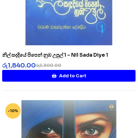
නිල් සදදියේ පිපෙන් නුඹ උපුල් 1 – Nil Sada Diye 1
රු
1,840.00
රු
2,300.00
Add to Cart
-10%