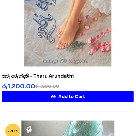
තරු අරුන්දති – Tharu Arundathi
රු
1,200.00
රු
1,500.00
Add to Cart
-20%