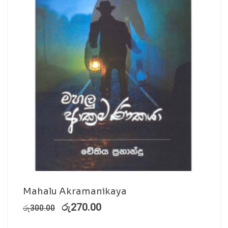
Mahalu Akramanikaya
රු
270.00
රු
300.00