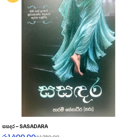
සසදර – SASADARA
රු
1,400.00
රු
1,750.00