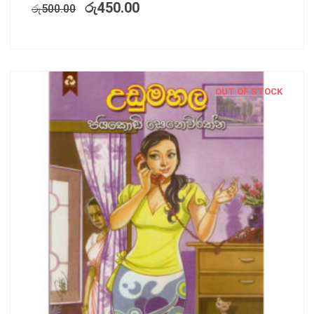
රු
450.00
රු
500.00
OUT OF STOCK