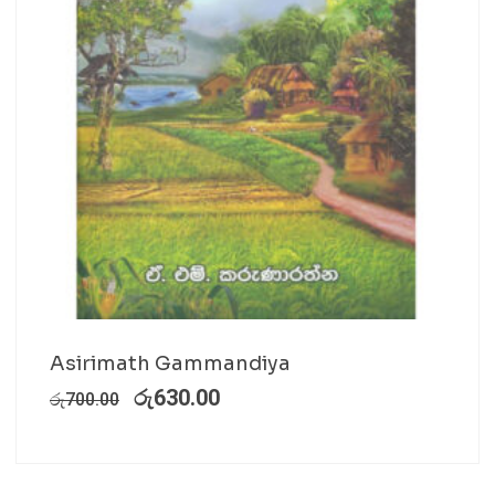
Asirimath Gammandiya
රු
630.00
රු
700.00