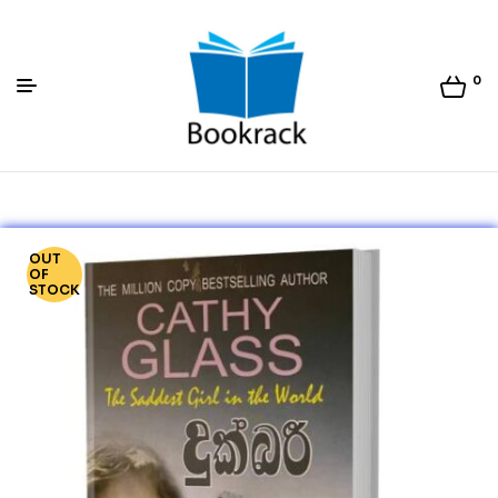
0
Bookrack.lk
OUT
OF
STOCK