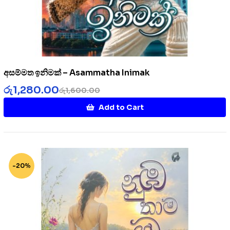
අසම්මත ඉනිමක් – Asammatha Inimak
රු
1,280.00
රු
1,600.00
Add to Cart
-20%