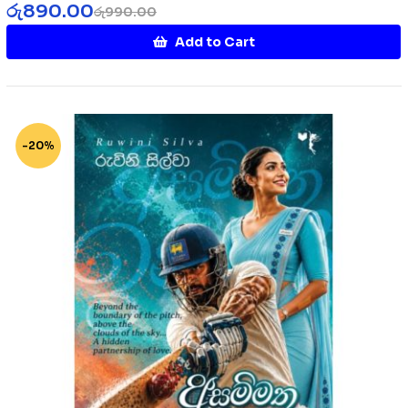
රු
890.00
රු
990.00
Add to Cart
-20%