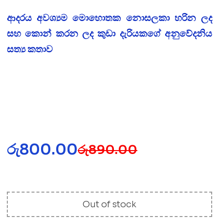
ආදරය අවශ්‍යම මොහොතක නොසලකා හරින ලද
සහ කොන් කරන ලද කුඩා දැරියකගේ අනුවේදනිය
සත්‍ය කතාව
රු
800.00
රු
890.00
Out of stock