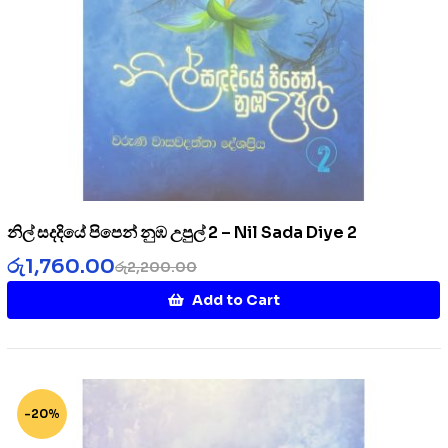
නිල් සදදියේ පිපෙන් නුඹ උපුල් 2 – Nil Sada Diye 2
රු
1,760.00
රු
2,200.00
Add to Cart
-20%