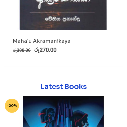
Mahalu Akramanikaya
රු
270.00
රු
300.00
Latest Books
-20%