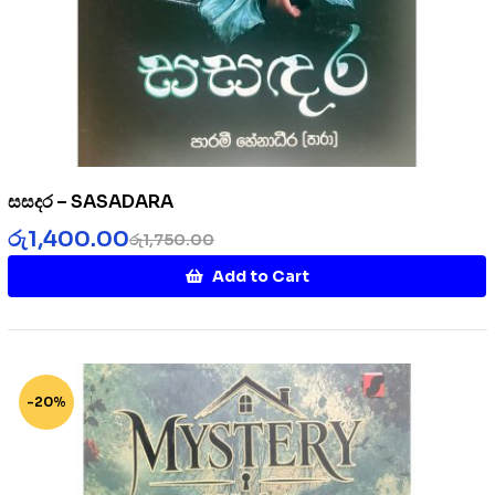
සසදර – SASADARA
රු
1,400.00
රු
1,750.00
Add to Cart
-20%