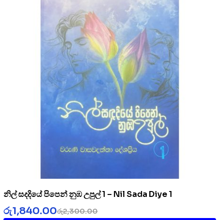
නිල් සදදියේ පිපෙන් නුඹ උපුල් 1 – Nil Sada Diye 1
රු
1,840.00
රු
2,300.00