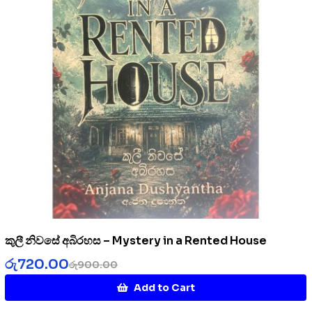
කුලී නිවසේ අබිරහස – Mystery in a Rented House
රු
720.00
රු
900.00
Add to Cart