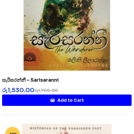
සැරිසරන්නී – Sarisaranni
රු
1,530.00
රු
1,700.00
Add to Cart