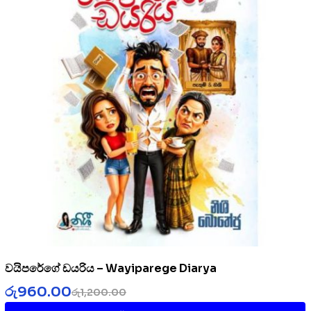
වයිපරේගේ ඩයරිය – Wayiparege Diarya
රු
960.00
රු
1,200.00