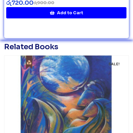
රු
720.00
රු
900.00
Add to Cart
Related Books
SALE!