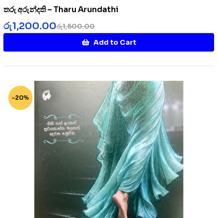
තරු අරුන්දති – Tharu Arundathi
රු
1,200.00
රු
1,500.00
Add to Cart
-20%