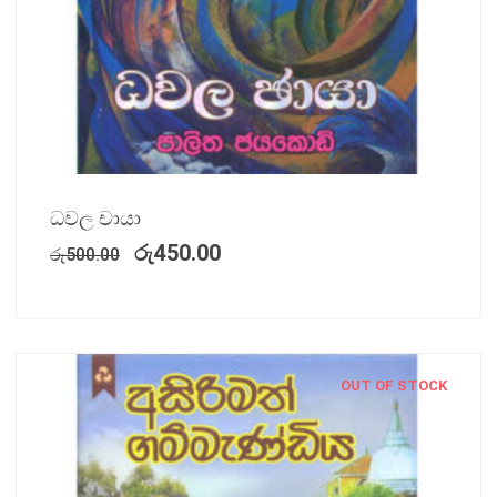
ධවල චායා
රු
450.00
රු
500.00
OUT OF STOCK