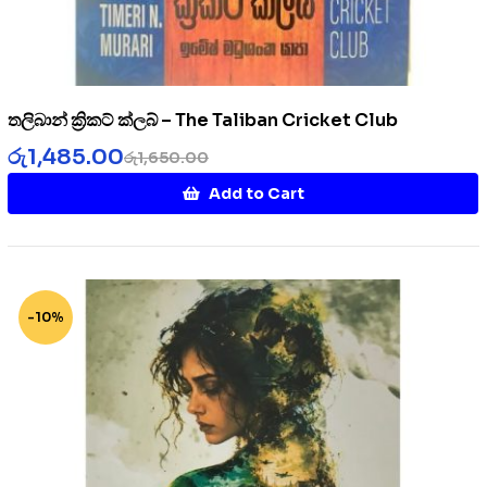
තලිබාන් ක්‍රිකට් ක්ලබ් – The Taliban Cricket Club
රු
1,485.00
රු
1,650.00
Add to Cart
-10%