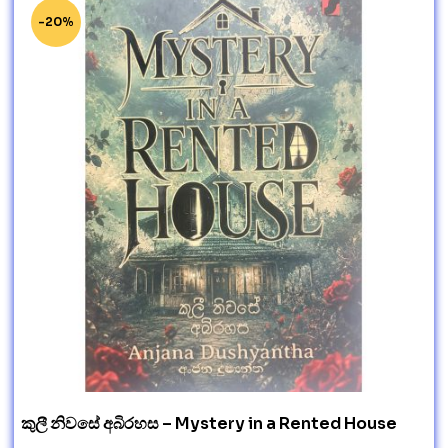
-20%
කුලී නිවසේ අබිරහස – Mystery in a Rented House