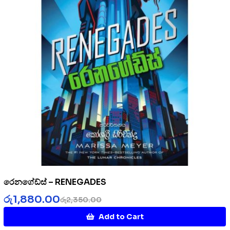
රෙනගේඩ්ස් – RENEGADES
රු
1,880.00
රු
2,350.00
Add to Cart