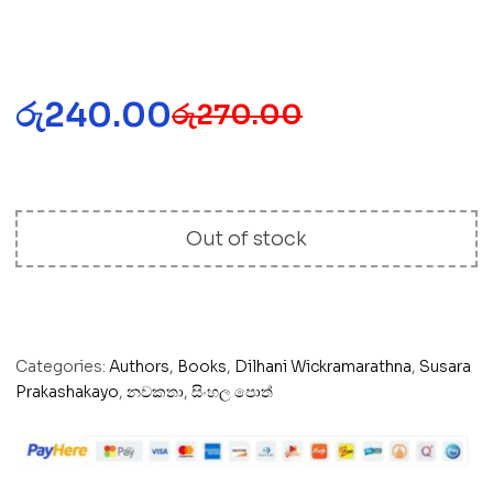
රු
240.00
රු
270.00
Out of stock
Categories:
Authors
,
Books
,
Dilhani Wickramarathna
,
Susara
Prakashakayo
,
නවකතා
,
සිංහල පොත්