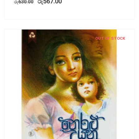
රු
567.00
රු
630.00
OUT OF STOCK