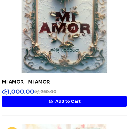
MI AMOR – MI AMOR
රු
1,000.00
රු
1,250.00
Add to Cart