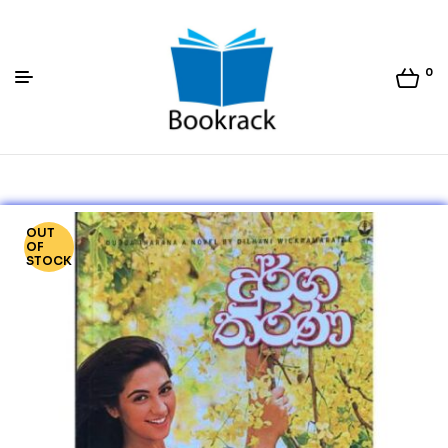
0
Bookrack.lk
OUT
OF
STOCK