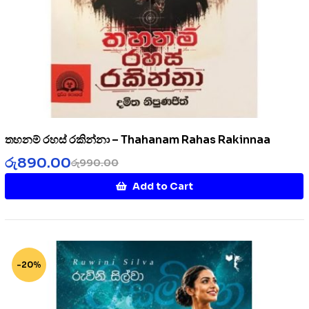
තහනම් රහස් රකින්නා – Thahanam Rahas Rakinnaa
රු
890.00
රු
990.00
Add to Cart
-20%