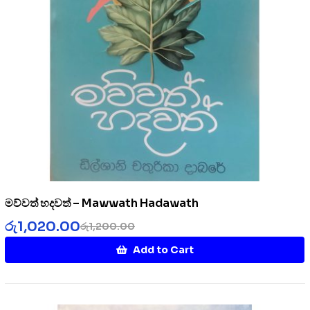
මව්වත් හදවත් – Mawwath Hadawath
රු
1,020.00
රු
1,200.00
Add to Cart