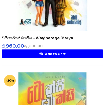
වයිපරේගේ ඩයරිය – Wayiparege Diarya
රු
960.00
රු
1,200.00
Add to Cart
-20%