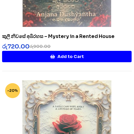
කුලී නිවසේ අබිරහස – Mystery in a Rented House
රු
720.00
රු
900.00
Add to Cart
-20%