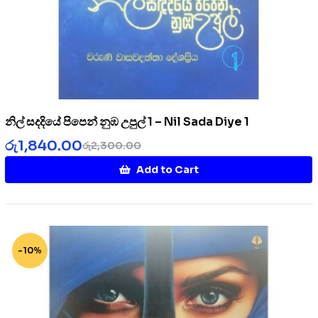
නිල් සදදියේ පිපෙන් නුඹ උපුල් 1 – Nil Sada Diye 1
රු
1,840.00
රු
2,300.00
Add to Cart
-10%