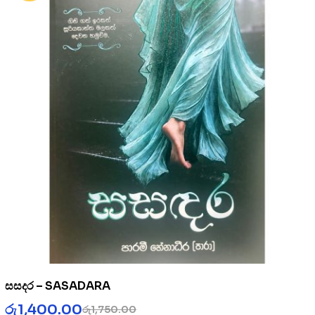
සසදර – SASADARA
රු
1,400.00
රු
1,750.00