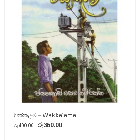
වක්කලම – Wakkalama
රු
360.00
රු
400.00