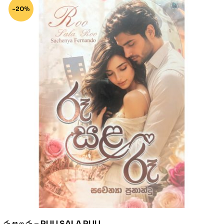
-20%
රූ සළ රූ – RUU SALA RUU