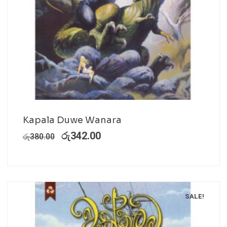
Kapala Duwe Wanara
රු
342.00
රු
380.00
SALE!