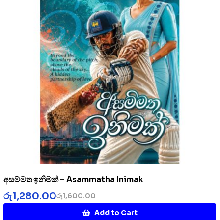
අසම්මත ඉනිමක් – Asammatha Inimak
රු
1,280.00
රු
1,600.00
Add to Cart