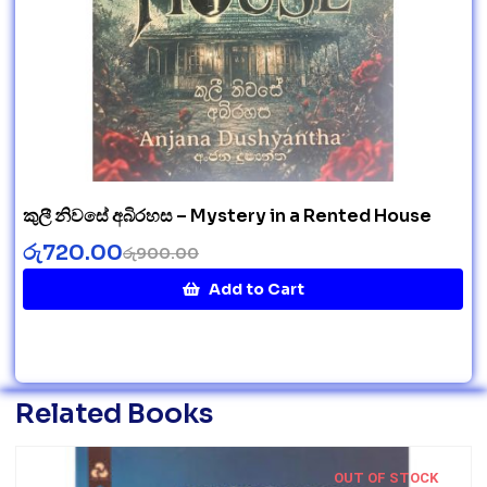
කුලී නිවසේ අබිරහස – Mystery in a Rented House
රු
720.00
රු
900.00
Add to Cart
Related Books
OUT OF STOCK