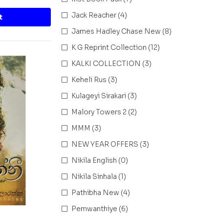
Jack Reacher
(4)
t
James Hadley Chase New
(8)
K G Reprint Collection
(12)
KALKI COLLECTION
(3)
Keheli Rus
(3)
Kulageyi Sirakari
(3)
Malory Towers 2
(2)
MMM
(3)
NEW YEAR OFFERS
(3)
Nikila English
(0)
Nikila Sinhala
(1)
Pathibha New
(4)
Pemwanthiye
(6)