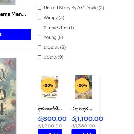
Untold Story By A C Doyle
(2)
Thama Man
Wimpy
(3)
X'mas Offer
(1)
t
Young
(8)
නවකතා
(8)
වෙනත්
(9)
-20%
-20%
අබාසාත්ති –
රතු වදමල් –
AbaSatht
Rathu
රු
800.00
රු
1,100.00
hi
Wada
රු
1,000.00
රු
1,380.00
Mal