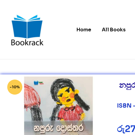
Home
All Books
Bookrack.lk
Leading
Online
Book
නපු
Store
-10%
in
Sri
Lanka
ISBN 
රු
2