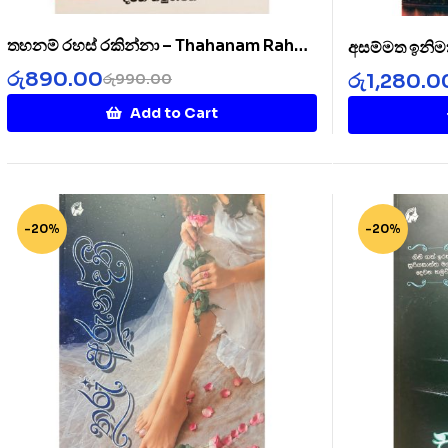
තහනම් රහස් රකින්නා – Thahanam Rahas
අසම්මත ඉනිම
Rakinnaa
රු
890.00
රු
1,280.0
රු
990.00
Add to Cart
-20%
-20%