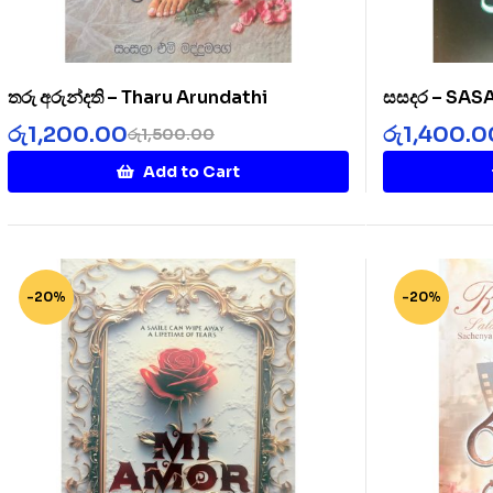
තරු අරුන්දති – Tharu Arundathi
සසදර – SA
රු
1,200.00
රු
1,400.0
රු
1,500.00
Add to Cart
-20%
-20%