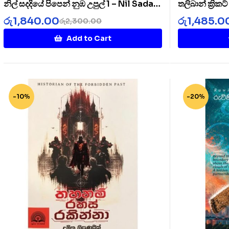
නිල් සදදියේ පිපෙන් නුඹ උපුල් 1 – Nil Sada
තලිබාන් ක්‍රික
Diye 1
Cricket Clu
රු
1,840.00
රු
1,485.0
රු
2,300.00
Add to Cart
-10%
-20%