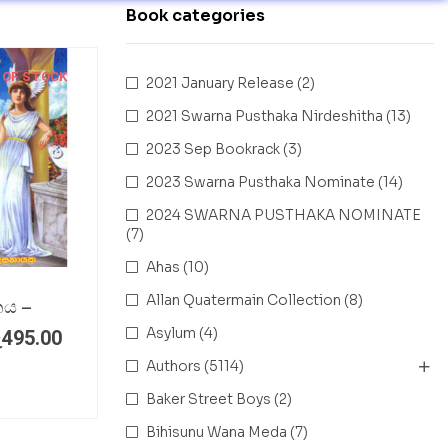
Book categories
 OF STOCK
2021 January Release
(2)
2021 Swarna Pusthaka Nirdeshitha
(13)
2023 Sep Bookrack
(3)
2023 Swarna Pusthaka Nominate
(14)
2024 SWARNA PUSTHAKA NOMINATE
(7)
Ahas
(10)
Allan Quatermain Collection
(8)
නය –
Asylum
(4)
ු
495.00
Authors
(5114)
Baker Street Boys
(2)
Bihisunu Wana Meda
(7)