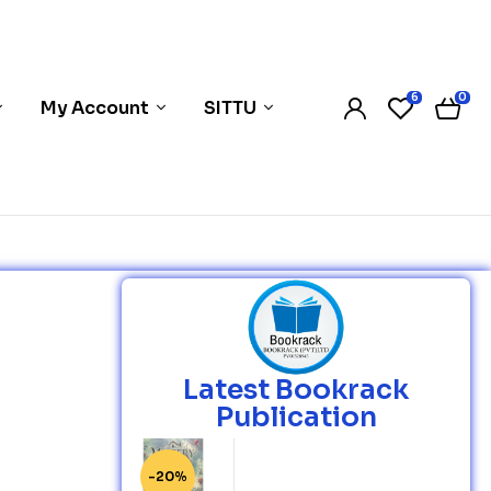
6
0
My Account
SITTU
Latest Bookrack
Publication
-20%