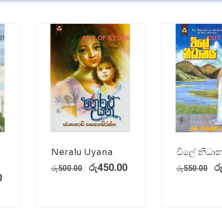
E!
OUT OF STOCK
OUT
Neralu Uyana
විලේ නිධා
රු
450.00
ර
රු
500.00
රු
550.00
0