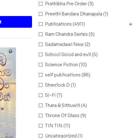
Prathibha Pre Order
(3)
Preethi Bandara Dhanapala
(1)
t
Publications
(4911)
Ram Chandra Series
(5)
Sadamadawi New
(2)
School Good and evil
(5)
Science Fiction
(10)
self publications
(86)
Sherrlock D
(1)
SI-FI
(7)
Thara & Sithuwili
(4)
Throne Of Glass
(9)
TIN TIN
(11)
Uncategorized
(1)