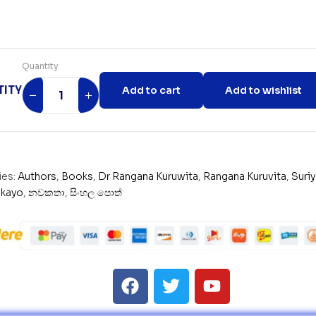
Quantity
ITY
Add to cart
Add to wishlist
ies:
Authors
,
Books
,
Dr Rangana Kuruwita
,
Rangana Kuruvita
,
Suri
akayo
,
නවකතා
,
සිංහල පොත්