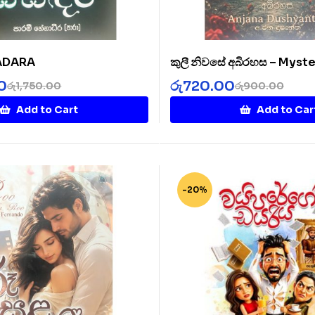
SADARA
කුලී නිවසේ අබිරහස – Myste
Rented House
0
රු
720.00
රු
1,750.00
රු
900.00
Add to Cart
Add to Car
-20%