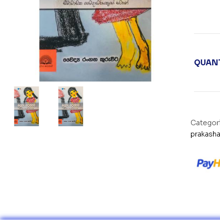
QUANT
Categor
prakash