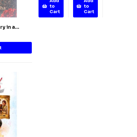
Add
Add
to
to
Cart
Cart
ry in a
t