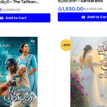
සැරිසරන්නී – Sarisaranni
ට් ක්ලබ් – The Taliban
b
රු
1,530.00
රු
1,700.00
0
රු
1,650.00
Add to Car
Add to Cart
-20%