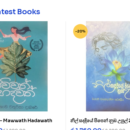
atest Books
-20%
් – Mawwath Hadawath
නිල් සදදියේ පිපෙන් නුඹ උපුල්
Diye 2