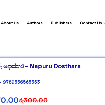
About Us
Authors
Publishers
Contact Us
රු දොස්තර – Napuru Dosthara
– 9789556565553
70.00
රු
300.00