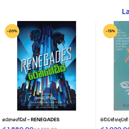
L
-20%
-15%
රෙනගේඩ්ස් – RENEGADES
මව්වත් හදවත