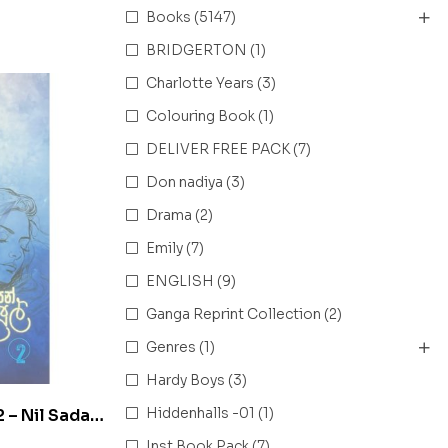
Books
(5147)
BRIDGERTON
(1)
Charlotte Years
(3)
Colouring Book
(1)
DELIVER FREE PACK
(7)
Don nadiya
(3)
Drama
(2)
Emily
(7)
ENGLISH
(9)
Ganga Reprint Collection
(2)
Genres
(1)
Hardy Boys
(3)
Hiddenhalls -01
(1)
 2 – Nil Sada
Inst Book Pack
(7)