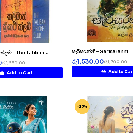
සැරිසරන්නී – Sarisaranni
ට් ක්ලබ් – The Taliban
b
රු
1,530.00
රු
1,700.00
0
රු
1,650.00
Add to Car
Add to Cart
-20%