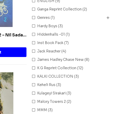
ENGLISH
(9)
Ganga Reprint Collection
(2)
Genres
(1)
Hardy Boys
(3)
Hiddenhalls -01
(1)
 2 – Nil Sada
Inst Book Pack
(7)
Jack Reacher
(4)
t
James Hadley Chase New
(8)
K G Reprint Collection
(12)
KALKI COLLECTION
(3)
Keheli Rus
(3)
Kulageyi Sirakari
(3)
Malory Towers 2
(2)
MMM
(3)