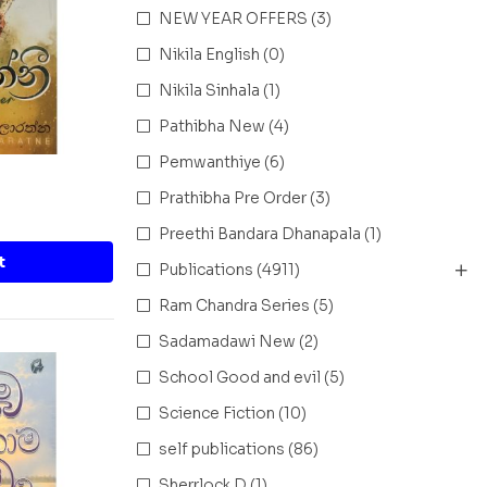
NEW YEAR OFFERS
(3)
Nikila English
(0)
Nikila Sinhala
(1)
Pathibha New
(4)
Pemwanthiye
(6)
Prathibha Pre Order
(3)
Preethi Bandara Dhanapala
(1)
t
Publications
(4911)
Ram Chandra Series
(5)
Sadamadawi New
(2)
School Good and evil
(5)
Science Fiction
(10)
self publications
(86)
Sherrlock D
(1)