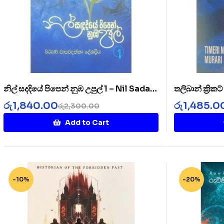
නිල් සදදියේ පිපෙන් නුඹ උපුල් 1 – Nil Sada
තලිබාන් ක්‍රික
Diye 1
Cricket Clu
රු
1,840.00
රු
1,485.0
රු
2,300.00
Add to Cart
-10%
-20%