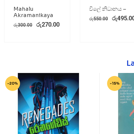
Mahalu
විලේ නිධානය –
Akramanikaya
රු
495.0
රු
550.00
රු
270.00
රු
300.00
L
-20%
-15%