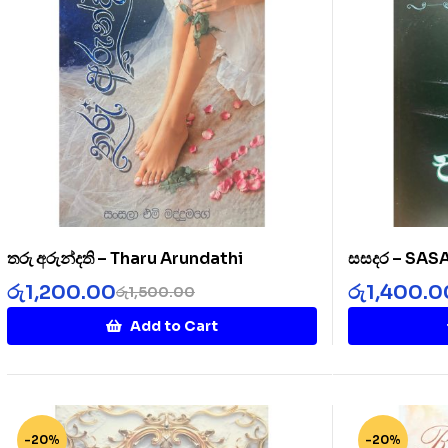
තරු අරුන්දති – Tharu Arundathi
සසදර – SA
රු
1,200.00
රු
1,400.0
රු
1,500.00
Add to Cart
-20%
-20%