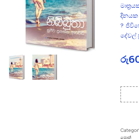
මාත්‍ර
දිනයක 
? ජිව
දේවල් 
රු
6
Categor
පොත්