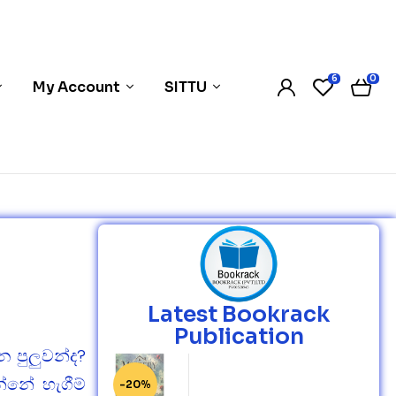
6
0
My Account
SITTU
Latest Bookrack
Publication
 පුලුවන්ද?
නේ හැගීම්
-20%