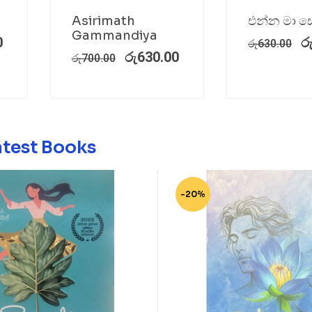
Asirimath
එන්න මා සො
Gammandiya
0
ර
රු
630.00
රු
630.00
රු
700.00
atest Books
-20%