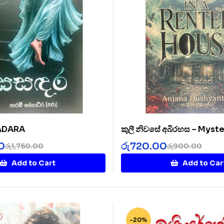
SADARA
කුලී නිවසේ අබිරහස – Myste
Rented House
0
රු
720.00
රු
1,750.00
රු
900.00
Add to Cart
Add to Car
-20%