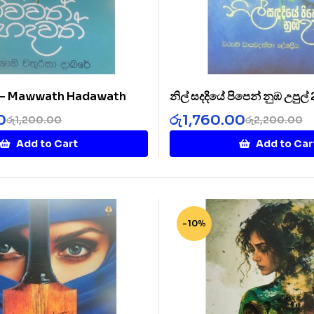
් – Mawwath Hadawath
නිල් සදදියේ පිපෙන් නුඹ උපුල්
Diye 2
0
රු
1,760.00
රු
1,200.00
රු
2,200.00
Add to Cart
Add to Car
-10%