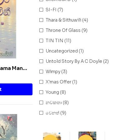
SI-FI
(7)
Thara & Sithuwili
(4)
Throne Of Glass
(9)
TIN TIN
(11)
Uncategorized
(1)
Untold Story By A C Doyle
(2)
Thama Man
Wimpy
(3)
X'mas Offer
(1)
t
Young
(8)
නවකතා
(8)
වෙනත්
(9)