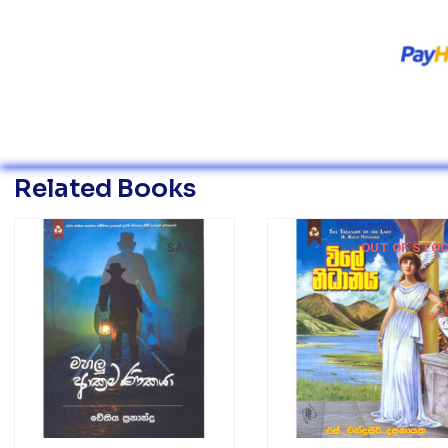
Related Books
SALE!
OUT OF STO