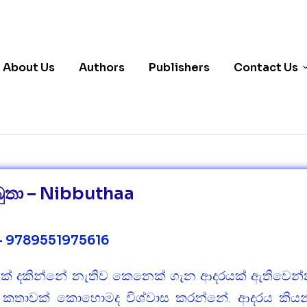
About Us
Authors
Publishers
Contact Us
බුතා – Nibbuthaa
– 9789551975616
් දකින්නේ නැතිව කෙනෙක් ගැන ආදරයක් ඇතිවෙන්න
කතාවක් කොහොමද විශ්වාස කරන්නේ. ආදරය කියන්