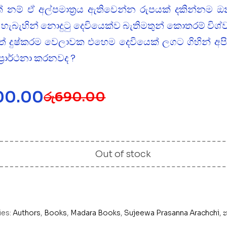
යක් නම් ඒ අල්පමාත්‍රය ඇතිවෙන්න රුපයක් දකින්නම ඔ
හැබැහින් නොදුටු දෙවියෙක්ව බැතිමතුන් කොතරම් විශ
ිතේ දුෂ්කරම වෙලාවක එහෙම දෙවියෙක් ලගට ගිහින් අ
ප්‍රාර්ථනා කරනවද ?
00.00
රු
690.00
Out of stock
ies:
Authors
,
Books
,
Madara Books
,
Sujeewa Prasanna Arachchi
,