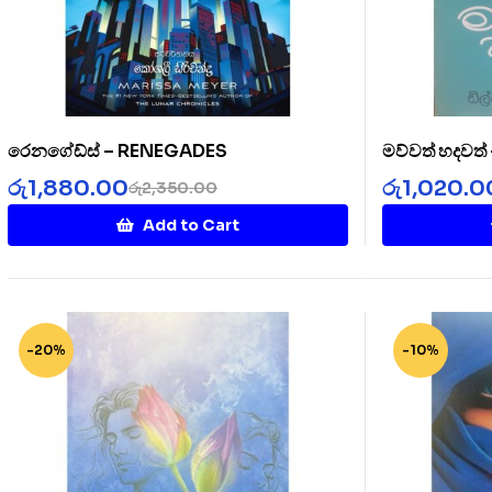
රෙනගේඩ්ස් – RENEGADES
මව්වත් හදවත
රු
1,880.00
රු
1,020.0
රු
2,350.00
Add to Cart
-20%
-10%