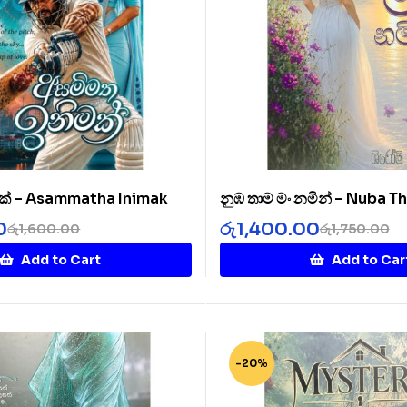
ක් – Asammatha Inimak
නුඹ තාම මං නමින් – Nuba 
Namin
0
රු
1,400.00
රු
1,600.00
රු
1,750.00
Add to Cart
Add to Car
-20%