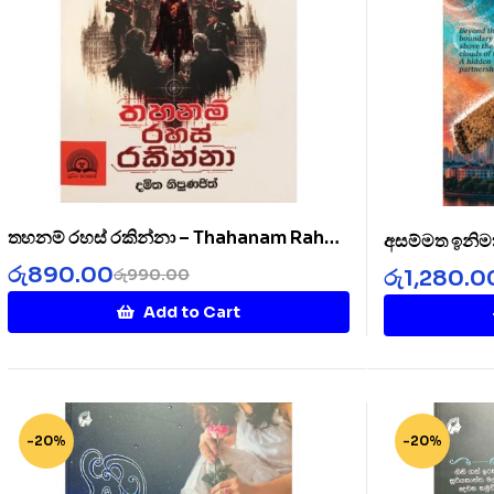
තහනම් රහස් රකින්නා – Thahanam Rahas
අසම්මත ඉනිම
Rakinnaa
රු
890.00
රු
1,280.0
රු
990.00
Add to Cart
-20%
-20%