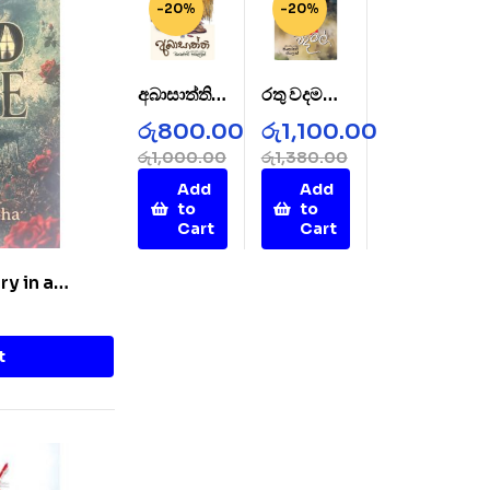
-20%
-20%
අබාසාත්ති –
රතු වදමල් –
AbaSatht
Rathu
රු
800.00
රු
1,100.00
hi
Wada
රු
1,000.00
රු
1,380.00
Mal
Add
Add
to
to
Cart
Cart
ry in a
t