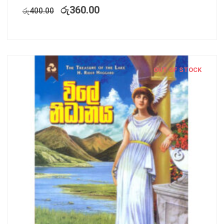
රු
360.00
රු
400.00
OUT OF STOCK