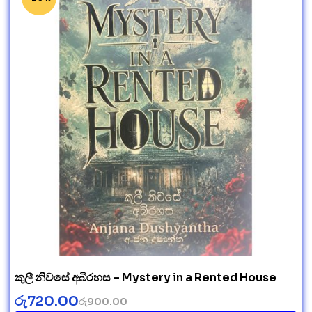
කුලී නිවසේ අබිරහස – Mystery in a Rented House
රු
720.00
රු
900.00