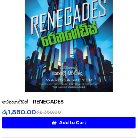
රෙනගේඩ්ස් – RENEGADES
රු
1,880.00
රු
2,350.00
Add to Cart