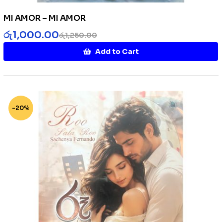
MI AMOR – MI AMOR
රු
1,000.00
රු
1,250.00
Add to Cart
-20%