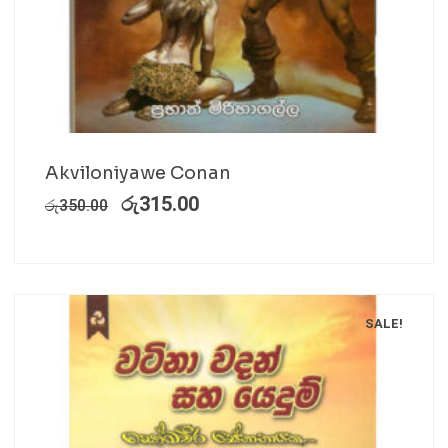
Akviloniyawe Conan
රු
315.00
රු
350.00
SALE!