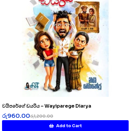
වයිපරේගේ ඩයරිය – Wayiparege Diarya
රු
960.00
රු
1,200.00
Add to Cart