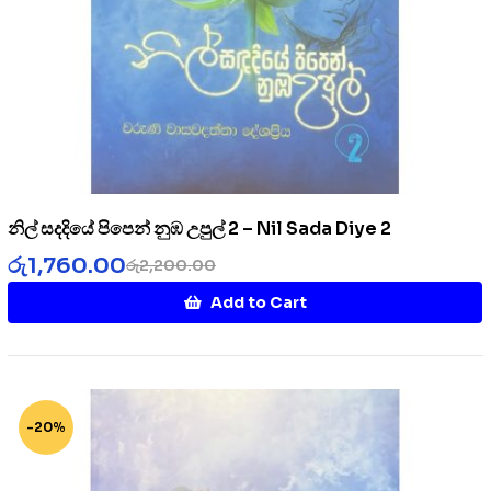
නිල් සදදියේ පිපෙන් නුඹ උපුල් 2 – Nil Sada Diye 2
රු
1,760.00
රු
2,200.00
Add to Cart
-20%