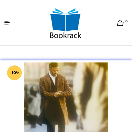
0
Bookrack.lk
-10%