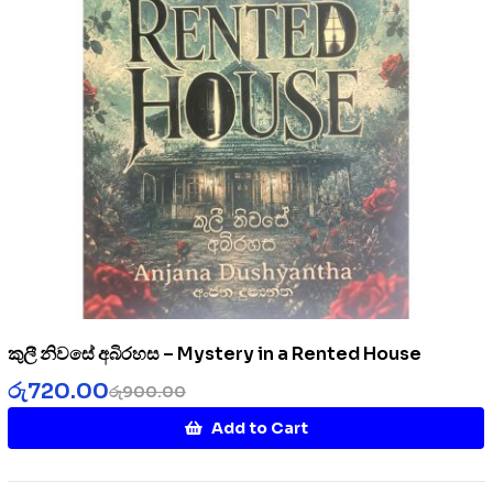
කුලී නිවසේ අබිරහස – Mystery in a Rented House
රු
720.00
රු
900.00
Add to Cart