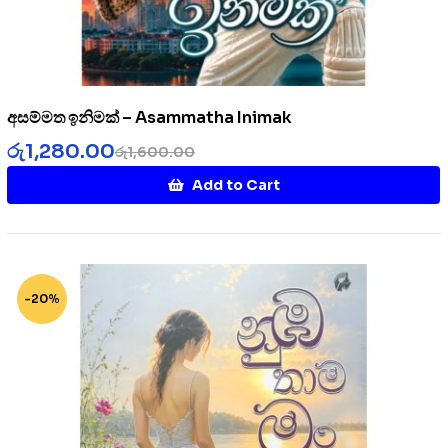
අසම්මත ඉනිමක් – Asammatha Inimak
රු
1,280.00
රු
1,600.00
Add to Cart
-20%