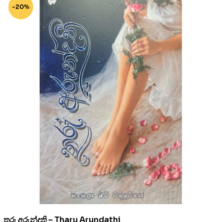
-20%
තරු අරුන්දති – Tharu Arundathi