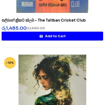
තලිබාන් ක්‍රිකට් ක්ලබ් – The Taliban Cricket Club
රු
1,485.00
රු
1,650.00
Add to Cart
-10%