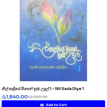
නිල් සදදියේ පිපෙන් නුඹ උපුල් 1 – Nil Sada Diye 1
රු
1,840.00
රු
2,300.00
Add to Cart