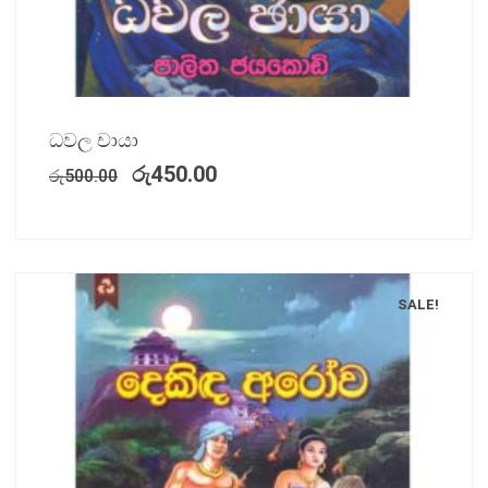
ධවල චායා
රු
450.00
රු
500.00
SALE!