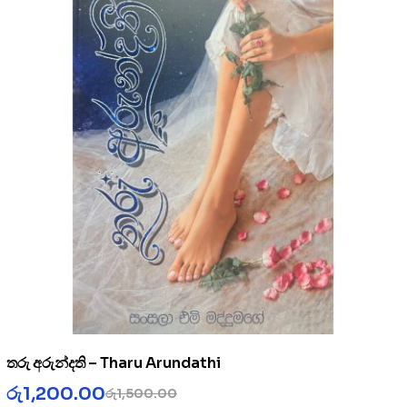
තරු අරුන්දති – Tharu Arundathi
රු
1,200.00
රු
1,500.00