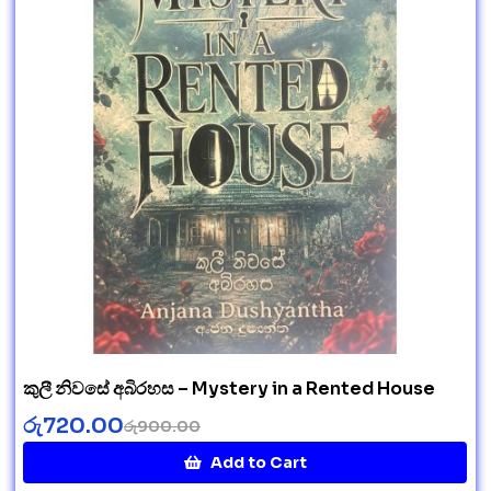
කුලී නිවසේ අබිරහස – Mystery in a Rented House
රු
720.00
රු
900.00
Add to Cart