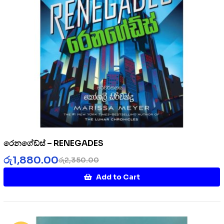
රෙනගේඩ්ස් – RENEGADES
රු
1,880.00
රු
2,350.00
Add to Cart