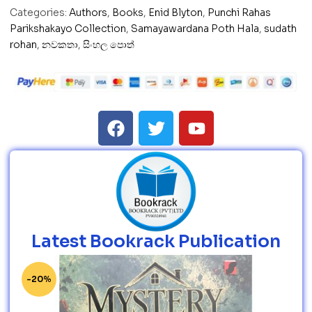
Categories:
Authors
,
Books
,
Enid Blyton
,
Punchi Rahas
Parikshakayo Collection
,
Samayawardana Poth Hala
,
sudath
rohan
,
නවකතා
,
සිංහල පොත්
Latest Bookrack Publication
-20%