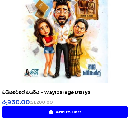
වයිපරේගේ ඩයරිය – Wayiparege Diarya
රු
960.00
රු
1,200.00
Add to Cart