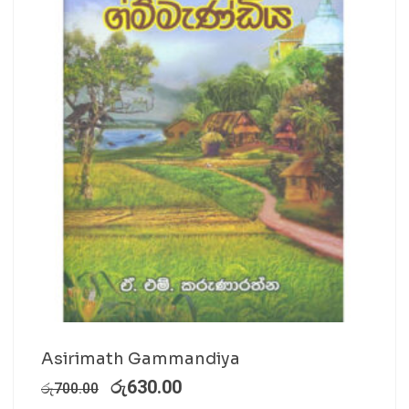
Asirimath Gammandiya
රු
630.00
රු
700.00