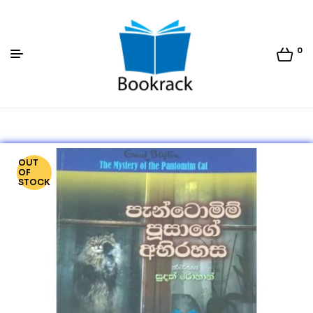
0
Bookrack.lk
OUT
OF
STOCK