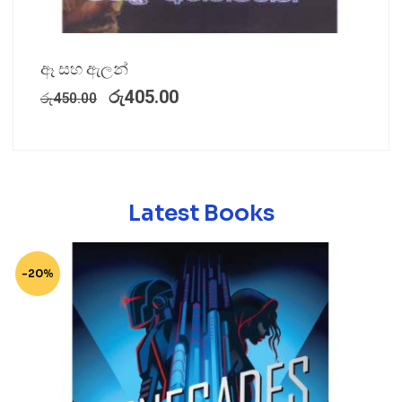
ඈ සහ ඇලන්
රු
405.00
රු
450.00
Latest Books
-20%