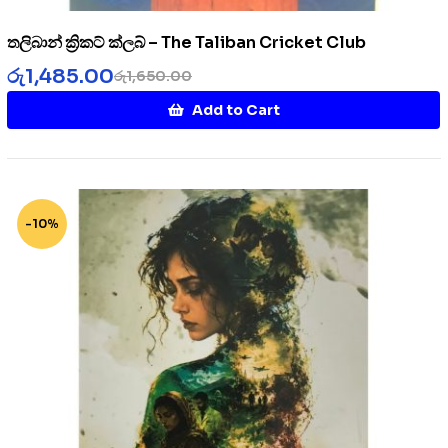
තලිබාන් ක්‍රිකට් ක්ලබ් – The Taliban Cricket Club
රු
1,485.00
රු
1,650.00
Add to Cart
-10%