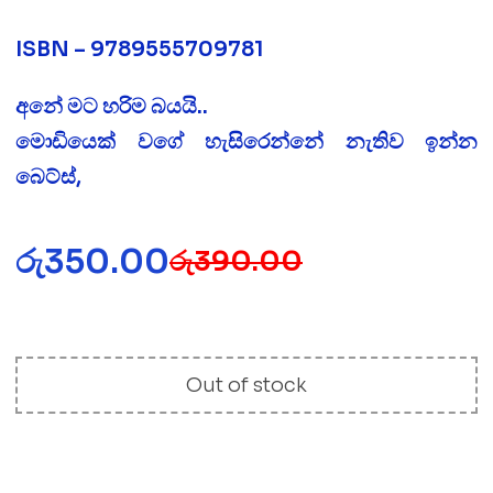
ISBN – 9789555709781
අනේ මට හරිම බයයි..
මොඩියෙක් වගේ හැසිරෙන්නේ නැතිව ඉන්න
බෙට්ස්,
රු
350.00
රු
390.00
Out of stock