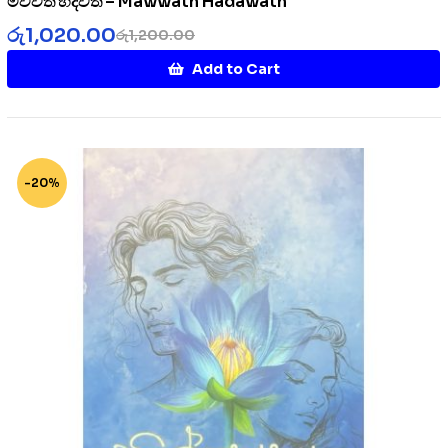
මව්වත් හදවත් – Mawwath Hadawath
රු
1,020.00
රු
1,200.00
Add to Cart
-20%