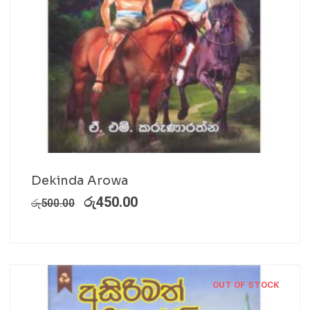
Dekinda Arowa
රු
450.00
රු
500.00
OUT OF STOCK