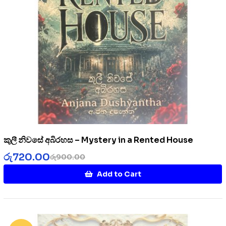
කුලී නිවසේ අබිරහස – Mystery in a Rented House
රු
720.00
රු
900.00
Add to Cart