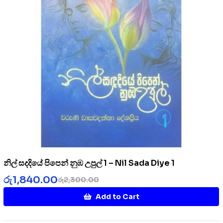
නිල් සදදියේ පිපෙන් නුඹ උපුල් 1 – Nil Sada Diye 1
රු
1,840.00
රු
2,300.00
Add to Cart