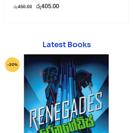
රු
405.00
රු
450.00
Latest Books
-20%