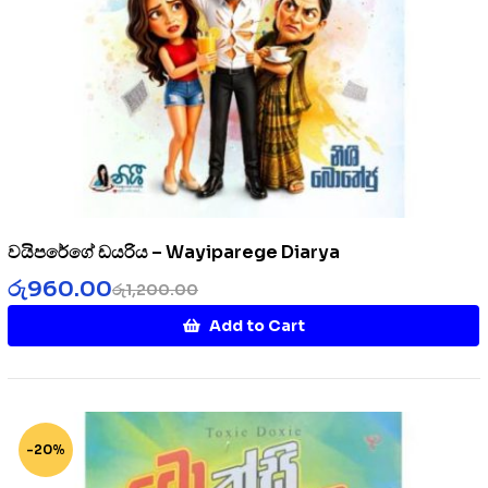
වයිපරේගේ ඩයරිය – Wayiparege Diarya
රු
960.00
රු
1,200.00
Add to Cart
-20%