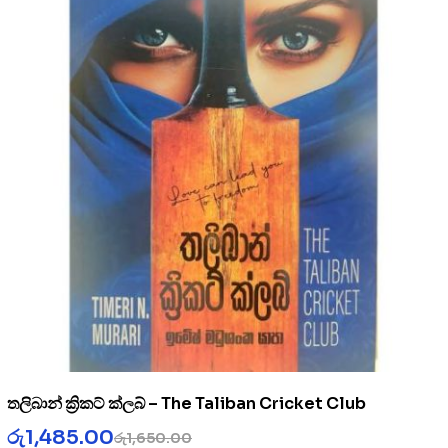
තලිබාන් ක්‍රිකට් ක්ලබ් – The Taliban Cricket Club
රු
1,485.00
රු
1,650.00