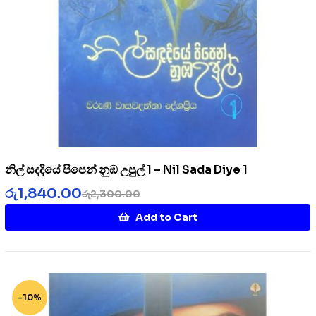
නිල් සදදියේ පිපෙන් නුඹ උපුල් 1 – Nil Sada Diye 1
රු
1,840.00
රු
2,300.00
Add to Cart
-10%