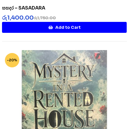
සසදර – SASADARA
රු
1,400.00
රු
1,750.00
Add to Cart
-20%