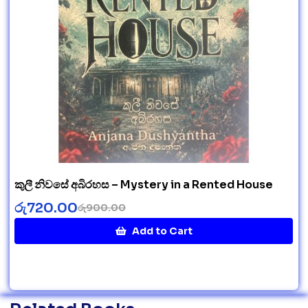
කුලී නිවසේ අබිරහස – Mystery in a Rented House
රු
720.00
රු
900.00
Add to Cart