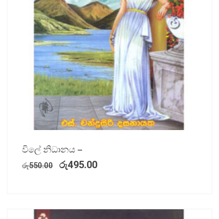
විලේ නිධානය –
රු
495.00
රු
550.00