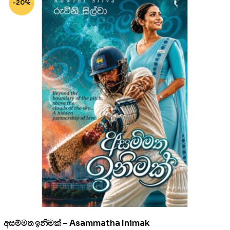
-20%
අසම්මත ඉනිමක් – Asammatha Inimak