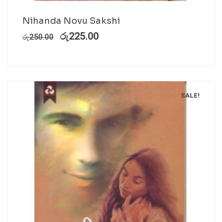
Nihanda Novu Sakshi
රු
225.00
රු
250.00
SALE!