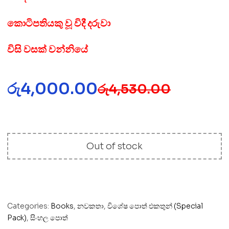
කොටිපතියකු වූ විදී දරුවා
විසි වසක් වන්නියේ
රු
4,000.00
රු
4,530.00
Out of stock
Categories:
Books
,
නවකතා
,
විශේෂ පොත් එකතුන් (Special
Pack)
,
සිංහල පොත්