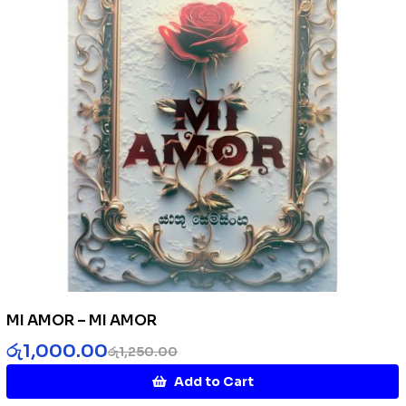
MI AMOR – MI AMOR
රු
1,000.00
රු
1,250.00
Add to Cart