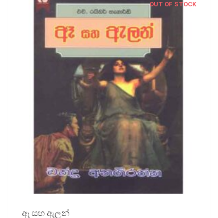
OUT OF STOCK
ඈ සහ ඇලන්