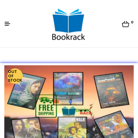
0
Bookrack.lk
OUT
OF
STOCK