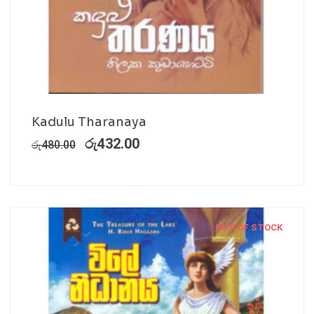
Kadulu Tharanaya
රු
432.00
රු
480.00
OUT OF STOCK