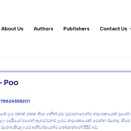
About Us
Authors
Publishers
Contact Us
– Poo
 978624555201
පුතේ උඹ එකක් මතක තියා ගනින්,මම වුවමනාවෙන්ම නපුංසකයෙක් වුණේ 
ෙලා දෙයියෝ මගෙන් ඇහැව්වනම් උඹට නපුංසකයෙක් වෙන්න ඕනෙද, නියම ප
ඕනෙද කියලා මම අනිවාර්යෙන්ම තෝරගන්නේ පිරිමි බව.