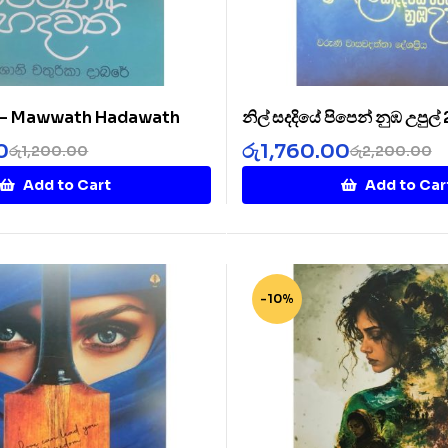
් – Mawwath Hadawath
නිල් සදදියේ පිපෙන් නුඹ උපුල්
Diye 2
0
රු
1,760.00
රු
1,200.00
රු
2,200.00
Add to Cart
Add to Car
-10%