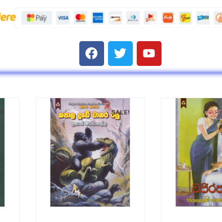
E!
SALE!
OUT