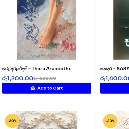
තරු අරුන්දති – Tharu Arundathi
සසදර – SA
රු
1,200.00
රු
1,400.0
රු
1,500.00
Add to Cart
-20%
-20%