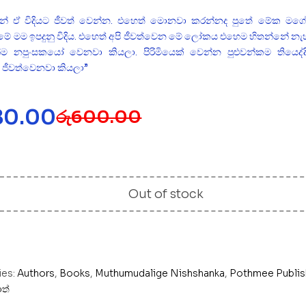
ේ ඒ විදියට ජීවත් වෙන්න. එහෙත් මොනවා කරන්නද පුතේ මේක මගේ
ේ මම ඉපදුනු විදිය. එහෙත් අපි ජීවත්වෙන මේ ලෝකය එහෙම හිතන්නේ නැ
න්ම නපුංසකයෝ වෙනවා කියලා. පිරිමියෙක් වෙන්න පුළු‍‍වන්කම තියෙද්ද
 ජීවත්වෙනවා කියලා”‍
80.00
රු
600.00
Out of stock
ies:
Authors
,
Books
,
Muthumudalige Nishshanka
,
Pothmee Publis
ත්