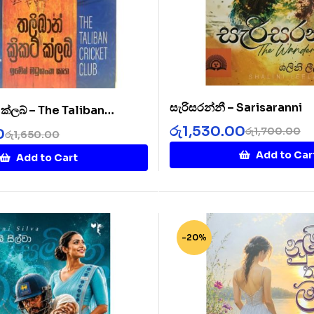
සැරිසරන්නී – Sarisaranni
ට් ක්ලබ් – The Taliban
b
රු
1,530.00
රු
1,700.00
0
රු
1,650.00
Add to Car
Add to Cart
-20%