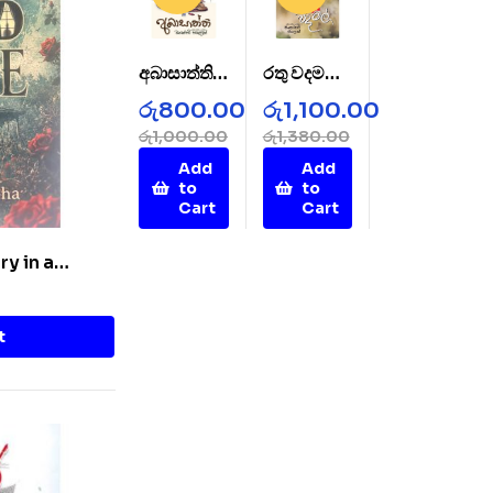
අබාසාත්ති –
රතු වදමල් –
AbaSatht
Rathu
රු
800.00
රු
1,100.00
hi
Wada
රු
1,000.00
රු
1,380.00
Mal
Add
Add
to
to
Cart
Cart
ry in a
t