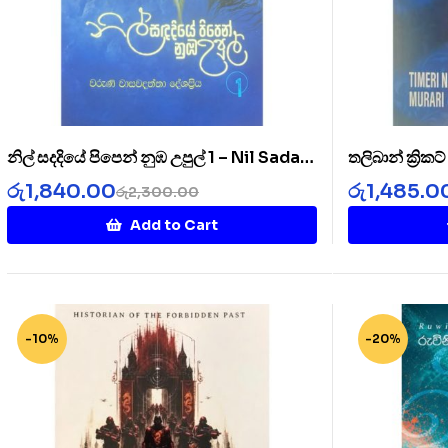
නිල් සදදියේ පිපෙන් නුඹ උපුල් 1 – Nil Sada
තලිබාන් ක්‍රික
Diye 1
Cricket Clu
රු
1,840.00
රු
1,485.0
රු
2,300.00
Add to Cart
-10%
-20%