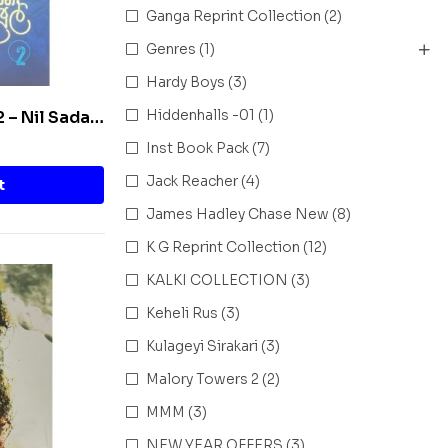
Ganga Reprint Collection
(2)
Genres
(1)
Hardy Boys
(3)
Hiddenhalls -01
(1)
 2 – Nil Sada
Inst Book Pack
(7)
Jack Reacher
(4)
t
James Hadley Chase New
(8)
K G Reprint Collection
(12)
KALKI COLLECTION
(3)
Keheli Rus
(3)
Kulageyi Sirakari
(3)
Malory Towers 2
(2)
MMM
(3)
NEW YEAR OFFERS
(3)