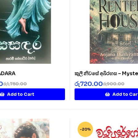
SADARA
කුලී නිවසේ අබිරහස – Myste
Rented House
0
රු
720.00
රු
1,750.00
රු
900.00
Add to Cart
Add to Car
-20%