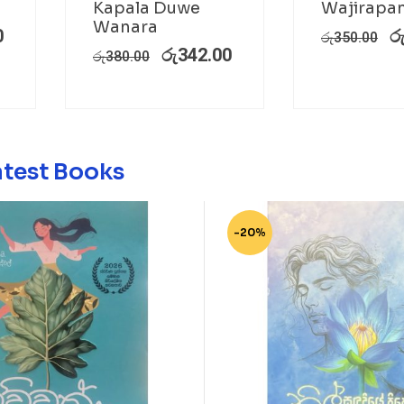
a
Kapala Duwe
Wajirapan
Wanara
0
ර
රු
350.00
රු
342.00
රු
380.00
atest Books
-20%