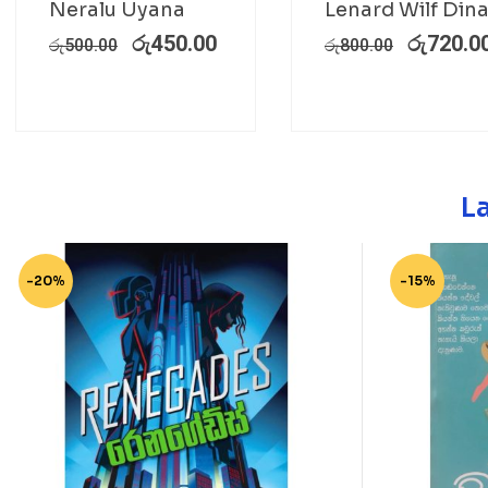
Neralu Uyana
Lenard Wilf Din
රු
450.00
රු
720.0
රු
500.00
රු
800.00
L
-20%
-15%