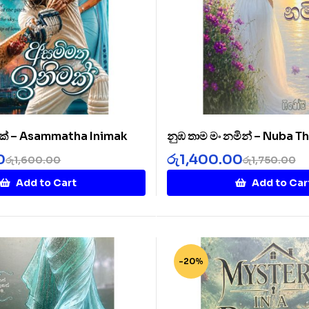
ක් – Asammatha Inimak
නුඹ තාම මං නමින් – Nuba 
Namin
0
රු
1,400.00
රු
1,600.00
රු
1,750.00
Add to Cart
Add to Car
-20%