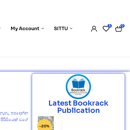
6
0
My Account
SITTU
Latest Bookrack
Publication
නැහැ, ඉපදෙන්න
ිරිමියෙක් වගේ
-20%