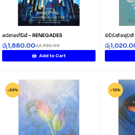
රෙනගේඩ්ස් – RENEGADES
මව්වත් හදවත
රු
1,880.00
රු
1,020.0
රු
2,350.00
Add to Cart
-20%
-10%