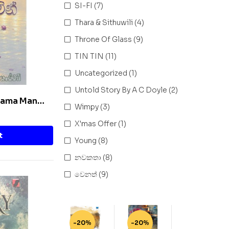
SI-FI
(7)
Thara & Sithuwili
(4)
Throne Of Glass
(9)
TIN TIN
(11)
Uncategorized
(1)
Untold Story By A C Doyle
(2)
Thama Man
Wimpy
(3)
X'mas Offer
(1)
t
Young
(8)
නවකතා
(8)
වෙනත්
(9)
-20%
-20%