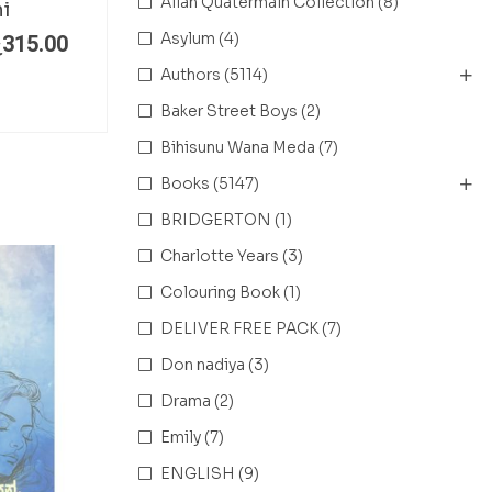
Allan Quatermain Collection
(8)
i
Asylum
(4)
ු
315.00
Authors
(5114)
Baker Street Boys
(2)
Bihisunu Wana Meda
(7)
Books
(5147)
BRIDGERTON
(1)
Charlotte Years
(3)
Colouring Book
(1)
DELIVER FREE PACK
(7)
Don nadiya
(3)
Drama
(2)
Emily
(7)
ENGLISH
(9)