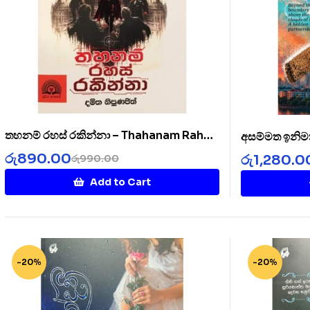
තහනම් රහස් රකින්නා – Thahanam Rahas
අසම්මත ඉනිම
Rakinnaa
රු
890.00
රු
1,280.0
රු
990.00
Add to Cart
-20%
-20%