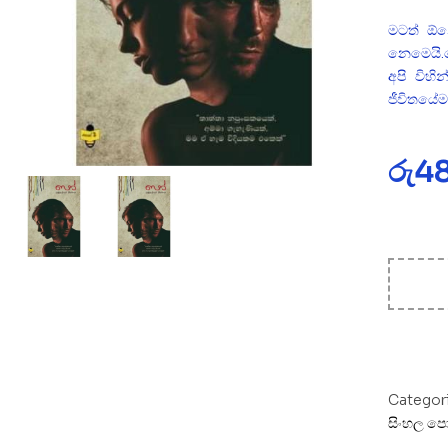
මටත් ඕන
නෙමෙයි.ම
අපි විහි
ජීවිතයේම
රු
4
Categor
සිංහල පො