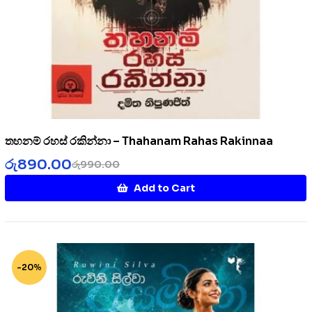
තහනම් රහස් රකින්නා – Thahanam Rahas Rakinnaa
රු
890.00
රු
990.00
Add to Cart
-20%