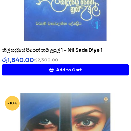
නිල් සදදියේ පිපෙන් නුඹ උපුල් 1 – Nil Sada Diye 1
රු
1,840.00
රු
2,300.00
Add to Cart
-10%