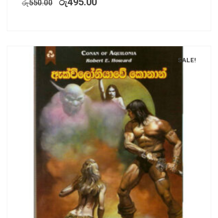
රු
495.00
රු
550.00
SALE!