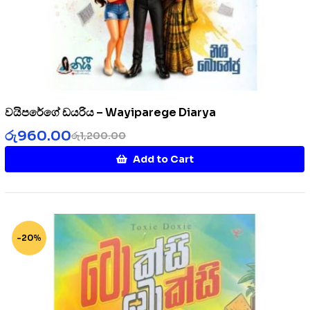
වයිපරේගේ ඩයරිය – Wayiparege Diarya
රු
960.00
රු
1,200.00
Add to Cart
-20%