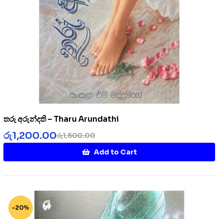
තරු අරුන්දති – Tharu Arundathi
රු
1,200.00
රු
1,500.00
Add to Cart
-20%