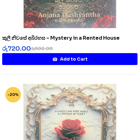
කුලී නිවසේ අබිරහස – Mystery in a Rented House
රු
720.00
රු
900.00
Add to Cart
-20%