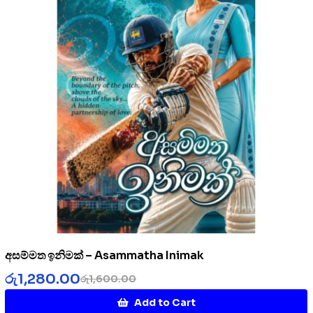
අසම්මත ඉනිමක් – Asammatha Inimak
රු
1,280.00
රු
1,600.00
Add to Cart