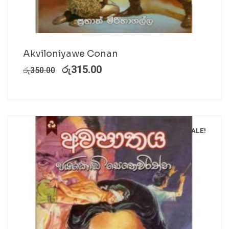
Akviloniyawe Conan
රු
315.00
රු
350.00
SALE!