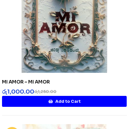
MI AMOR – MI AMOR
රු
1,000.00
රු
1,250.00
Add to Cart