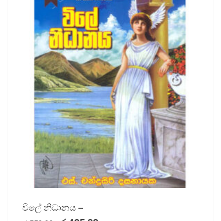
විලේ නිධානය –