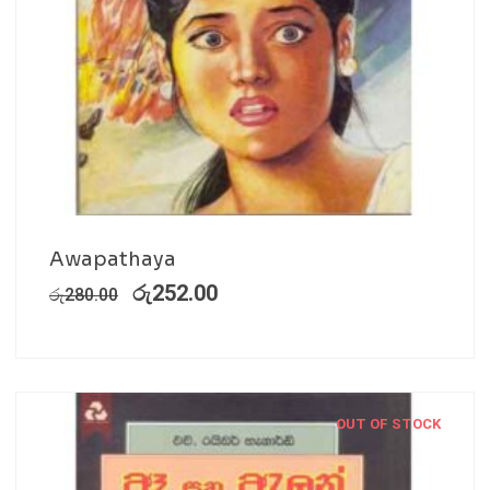
Awapathaya
රු
252.00
රු
280.00
OUT OF STOCK