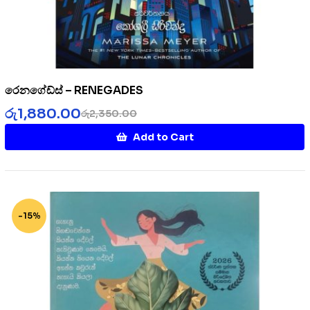
රෙනගේඩ්ස් – RENEGADES
රු
1,880.00
රු
2,350.00
Add to Cart
-15%