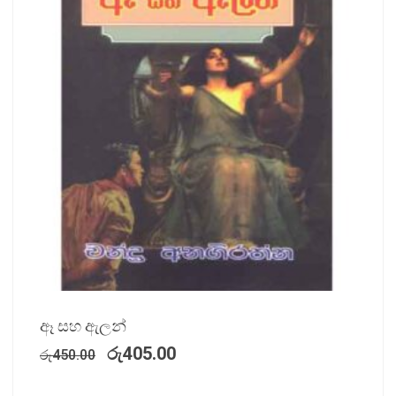
ඈ සහ ඇලන්
රු
405.00
රු
450.00