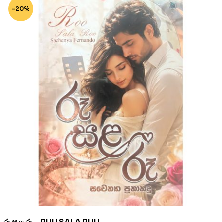
-20%
රූ සළ රූ – RUU SALA RUU