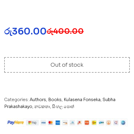
රු
360.00
රු
400.00
Out of stock
Categories:
Authors
,
Books
,
Kulasena Fonseka
,
Subha
Prakashakayo
,
නවකතා
,
සිංහල පොත්