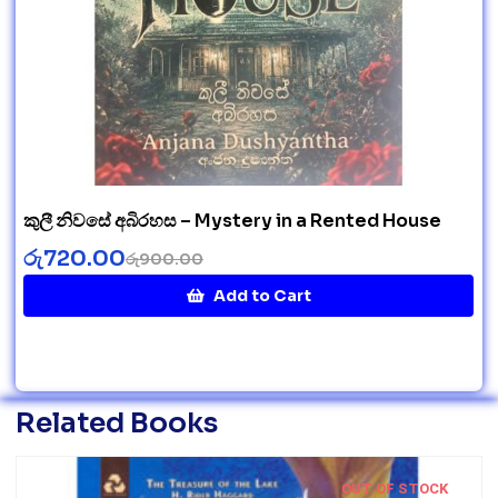
කුලී නිවසේ අබිරහස – Mystery in a Rented House
රු
720.00
රු
900.00
Add to Cart
Related Books
OUT OF STOCK