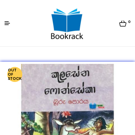
0
Bookrack.lk
OUT
OF
STOCK