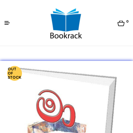
0
Bookrack.lk
OUT
OF
STOCK