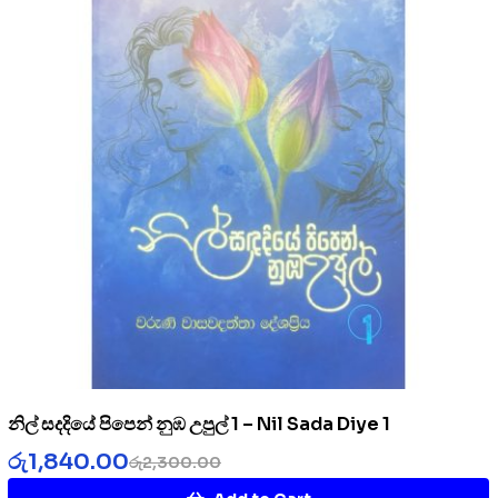
නිල් සදදියේ පිපෙන් නුඹ උපුල් 1 – Nil Sada Diye 1
රු
1,840.00
රු
2,300.00