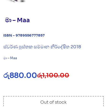
මා – Maa
ISBN – 9789556777857
ස්වර්ණ පුස්තක සම්මාන නිර්දේෂිත 2018
මා – Maa
රු
880.00
රු
1,100.00
Out of stock