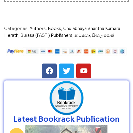
Categories:
Authors
,
Books
,
Chulabhaya Shantha Kumara
Herath
,
Surasa (FAST ) Publishers
,
නවකතා
,
සිංහල පොත්
Latest Bookrack Publication