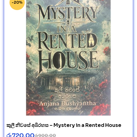
-20%
කුලී නිවසේ අබිරහස – Mystery in a Rented House
රු
720.00
රු
900.00