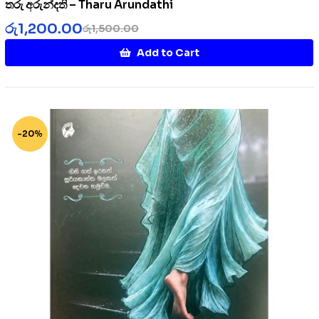
තරු අරුන්දති – Tharu Arundathi
රු
1,200.00
රු
1,500.00
Add to Cart
-20%