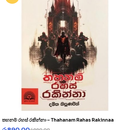
තහනම් රහස් රකින්නා – Thahanam Rahas Rakinnaa
රු
890.00
රු
990.00