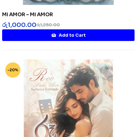
MI AMOR – MI AMOR
රු
1,000.00
රු
1,250.00
Add to Cart
-20%