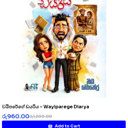
වයිපරේගේ ඩයරිය – Wayiparege Diarya
රු
960.00
රු
1,200.00
Add to Cart