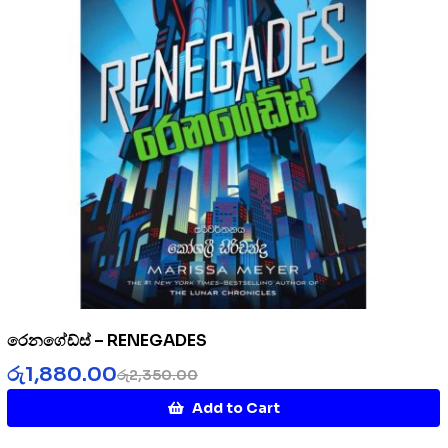
රෙනගේඩ්ස් – RENEGADES
රු
1,880.00
රු
2,350.00
Add to Cart