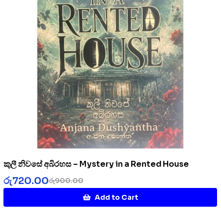
කුලී නිවසේ අබිරහස – Mystery in a Rented House
රු
720.00
රු
900.00
Add to Cart