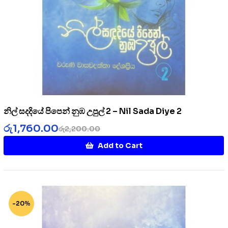
නිල් සදදියේ පිපෙන් නුඹ උපුල් 2 – Nil Sada Diye 2
රු
1,760.00
රු
2,200.00
Add to Cart
-20%