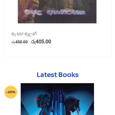
ඈ සහ ඇලන්
රු
405.00
රු
450.00
Latest Books
-20%