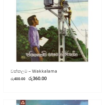
වක්කලම – Wakkalama
රු
360.00
රු
400.00