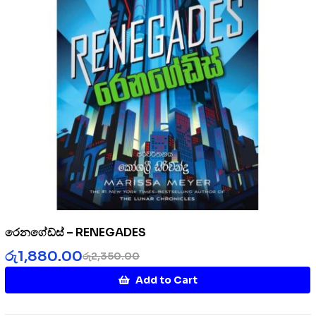
රෙනගේඩ්ස් – RENEGADES
රු
1,880.00
රු
2,350.00
Add to Cart