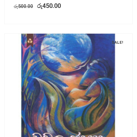
රු
450.00
රු
500.00
SALE!