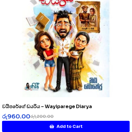
වයිපරේගේ ඩයරිය – Wayiparege Diarya
රු
960.00
රු
1,200.00
Add to Cart