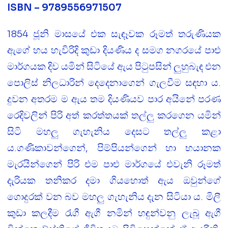
ISBN – 9789556971507
1854 ජූනි මාසයේ එක සැඳෑවක රූමත් තරුණියක
ඇගේ හය හැවිරිදි කුඩා දියණිය ද සමග නගරයේ පාළු
මාර්ගයක දිව යමින් සිටියේ ඇය පිටුපසින් ලුහුබැඳ එන
පොලිස් නිලධාරින් දෙදෙනාගෙන් ගැලවීම සඳහා ය.
දුවන අතරම ම ඇය තම දියණියව පාර අයිනේ පරණ
රෙදිවලින් පිරි අත් කරත්තයක් තල්ලු කරගෙන යමින්
සිටි මහලු ගැහැනිය දෙසට තල්ලු කළා
ය.ගණිකාවන්ගෙන්, පිම්පියන්ගෙන් හා භයානක
මැරයින්ගෙන් පිරි එම පාළු මාර්ගයේ එවැනි රූමත්
දැරියක තනිකර දමා ගියහොත් ඇය ඔවුන්ගේ
ගොදුරක් වන බව මහලු ගැහැනිය දැන සිටියා ය. මිලී
කුඩා කලදීම රැගී ඇගී නමින් හඳුන්වනු ලැබූ ඇගී