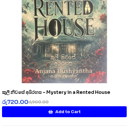
කුලී නිවසේ අබිරහස – Mystery in a Rented House
රු
720.00
රු
900.00
Add to Cart