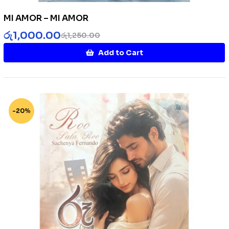
MI AMOR – MI AMOR
රු
1,000.00
රු
1,250.00
Add to Cart
-20%