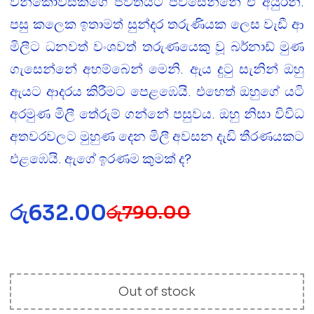
වින්කොව්ස්කිගේ ජීවිතයට පිවිසෙන්නේ ඒ අයුරිනි.
පසු කලෙක ඉතාමත් සුන්දර තරුණියක ලෙස වැඩී ආ
මිලීට ධනවත් වංශවත් තරුණයෙකු වූ බර්නාඩ් මුණ
ගැසෙන්නේ අහම්බෙන් මෙනි. ඇය දුටු සැනින් ඔහු
ඇයට ආදරය කිරීමට පෙළඹෙයි. එහෙත් ඔහුගේ යටි
අරමුණ මිලී තේරුම් ගන්නේ පසුවය. ඔහු නිසා විවිධ
අතවරවලට මුහුණ දෙන මිලී අවසන දැඩි තීරණයකට
එළඹෙයි. ඇගේ ඉරණම කුමක් ද?
රු
632.00
රු
790.00
Out of stock