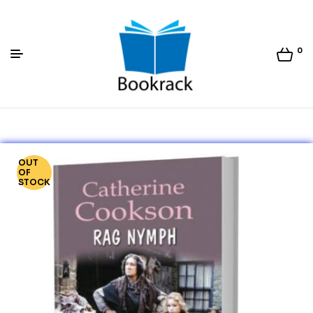
0
Bookrack.lk
OUT
OF
STOCK