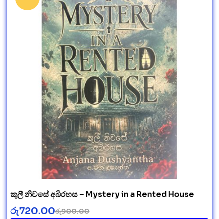
කුලී නිවසේ අබිරහස – Mystery in a Rented House
රු
720.00
රු
900.00