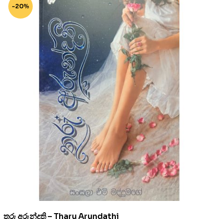
-20%
තරු අරුන්දති – Tharu Arundathi