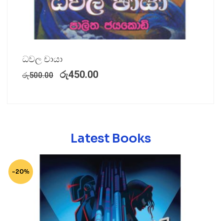
ධවල චායා
රු
450.00
රු
500.00
Latest Books
-20%