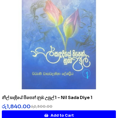
නිල් සදදියේ පිපෙන් නුඹ උපුල් 1 – Nil Sada Diye 1
රු
1,840.00
රු
2,300.00
Add to Cart