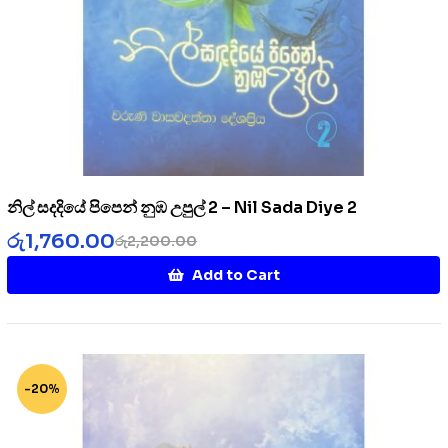
නිල් සදදියේ පිපෙන් නුඹ උපුල් 2 – Nil Sada Diye 2
රු
1,760.00
රු
2,200.00
Add to Cart
-20%