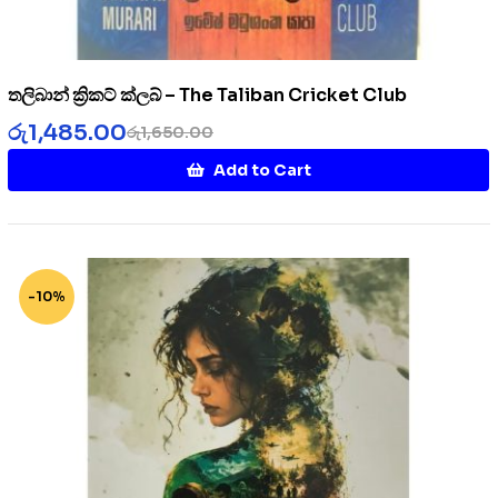
තලිබාන් ක්‍රිකට් ක්ලබ් – The Taliban Cricket Club
රු
1,485.00
රු
1,650.00
Add to Cart
-10%