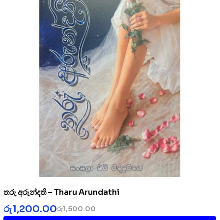
තරු අරුන්දති – Tharu Arundathi
රු
1,200.00
රු
1,500.00