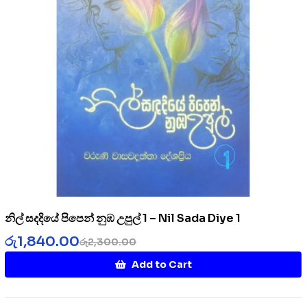
නිල් සදදියේ පිපෙන් නුඹ උපුල් 1 – Nil Sada Diye 1
රු
1,840.00
රු
2,300.00
Add to Cart