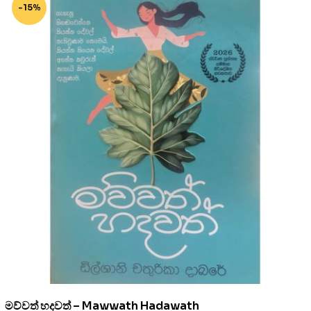
-15%
මව්වත් හදවත් – Mawwath Hadawath