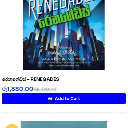
රෙනගේඩ්ස් – RENEGADES
රු
1,880.00
රු
2,350.00
Add to Cart