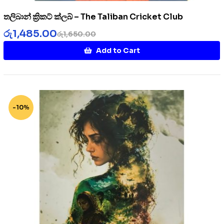
තලිබාන් ක්‍රිකට් ක්ලබ් – The Taliban Cricket Club
රු
1,485.00
රු
1,650.00
Add to Cart
-10%