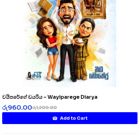
වයිපරේගේ ඩයරිය – Wayiparege Diarya
රු
960.00
රු
1,200.00
Add to Cart