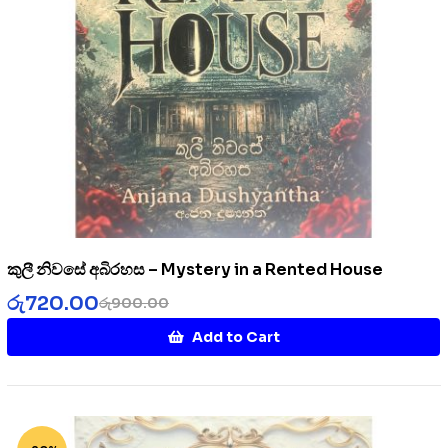
කුලී නිවසේ අබිරහස – Mystery in a Rented House
රු
720.00
රු
900.00
Add to Cart