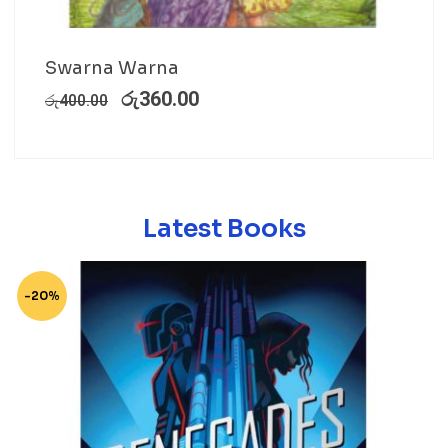
Swarna Warna
රු
360.00
රු
400.00
Latest Books
-20%