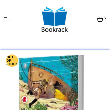
0
Bookrack.lk
OUT
OF
STOCK