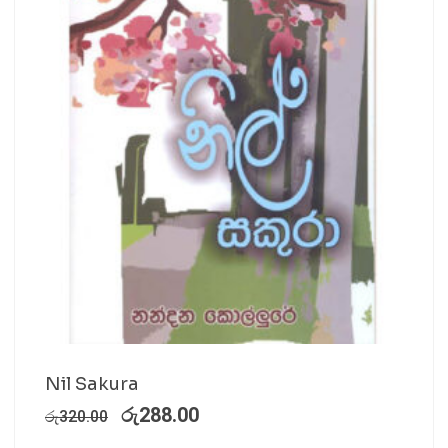
Nil Sakura
රු
288.00
රු
320.00