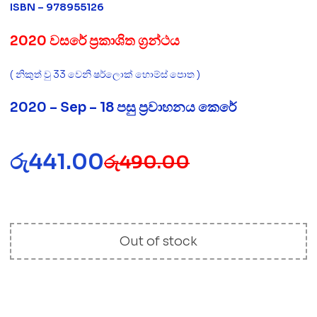
ISBN – 978955126
2020 වසරේ ප්‍රකාශිත ග්‍රන්ථය
( නිකුත් වු 33 වෙනි ෂර්ලොක් හොම්ස් පොත )
2020 – Sep – 18 පසු ප්‍රවාහනය කෙරේ
රු
441.00
රු
490.00
Out of stock