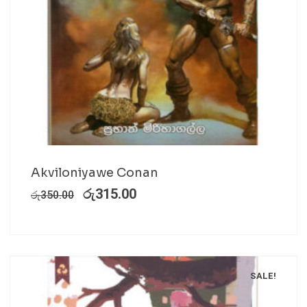
Akviloniyawe Conan
රු
315.00
රු
350.00
SALE!