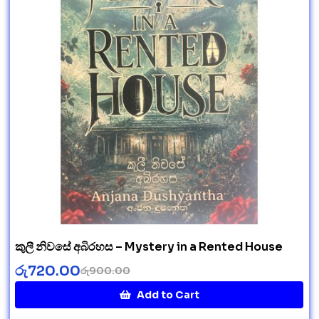
කුලී නිවසේ අබිරහස – Mystery in a Rented House
රු
720.00
රු
900.00
Add to Cart