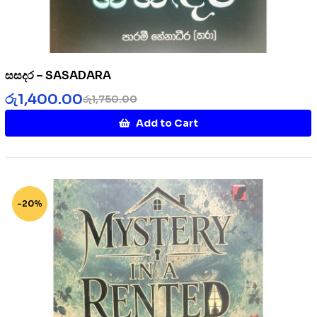
සසදර – SASADARA
රු
1,400.00
රු
1,750.00
Add to Cart
-20%