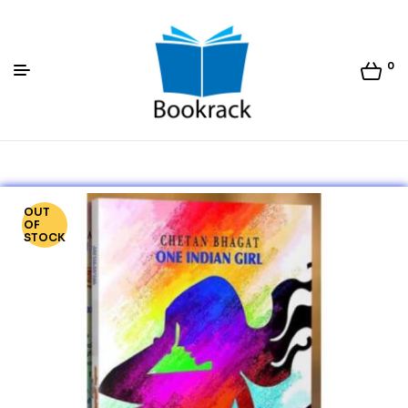
0
Bookrack.lk
OUT
OF
STOCK