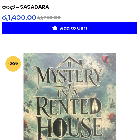
සසදර – SASADARA
රු
1,400.00
රු
1,750.00
Add to Cart
-20%