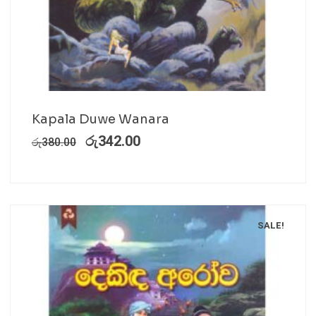
Kapala Duwe Wanara
රු
342.00
රු
380.00
SALE!