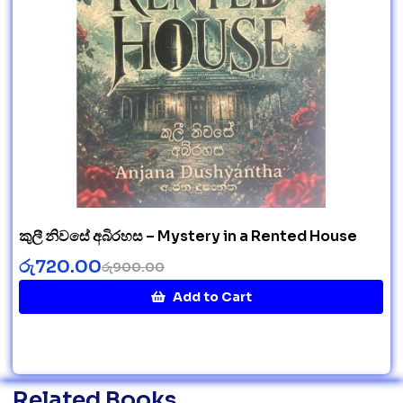
කුලී නිවසේ අබිරහස – Mystery in a Rented House
රු
720.00
රු
900.00
Add to Cart
Related Books