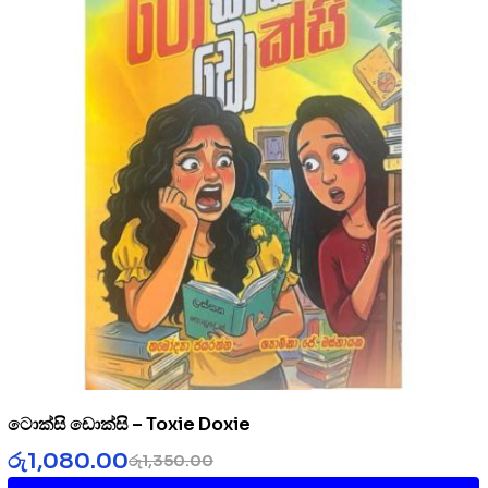
ටොක්සි ඩොක්සි – Toxie Doxie
රු
1,080.00
රු
1,350.00