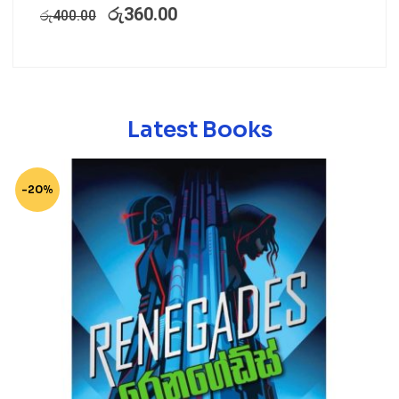
රු
360.00
රු
400.00
Latest Books
-20%