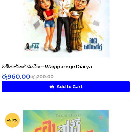
වයිපරේගේ ඩයරිය – Wayiparege Diarya
රු
960.00
රු
1,200.00
Add to Cart
-20%