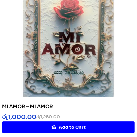
MI AMOR – MI AMOR
රු
1,000.00
රු
1,250.00
Add to Cart