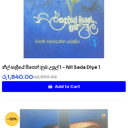
නිල් සදදියේ පිපෙන් නුඹ උපුල් 1 – Nil Sada Diye 1
රු
1,840.00
රු
2,300.00
Add to Cart
-10%