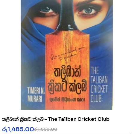
තලිබාන් ක්‍රිකට් ක්ලබ් – The Taliban Cricket Club
රු
1,485.00
රු
1,650.00