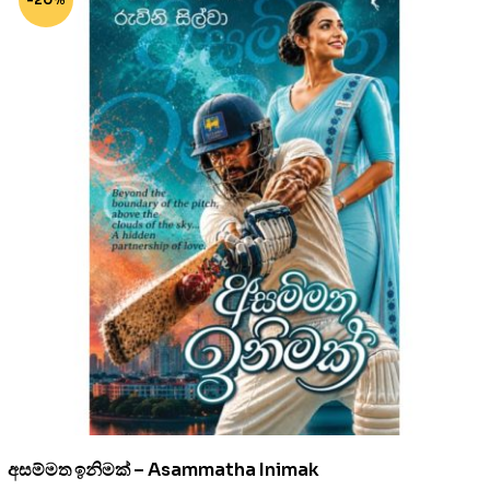
අසම්මත ඉනිමක් – Asammatha Inimak