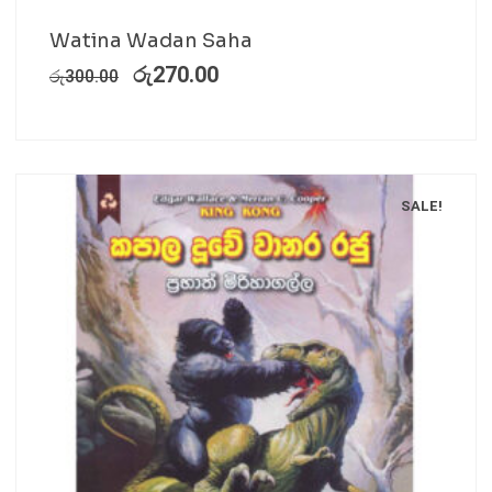
Watina Wadan Saha
රු
270.00
රු
300.00
SALE!