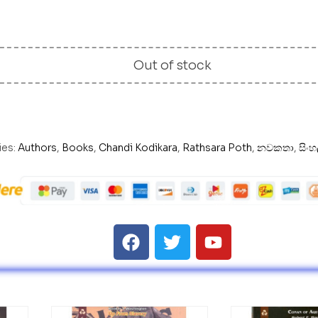
Out of stock
ies:
Authors
,
Books
,
Chandi Kodikara
,
Rathsara Poth
,
නවකතා
,
සිං