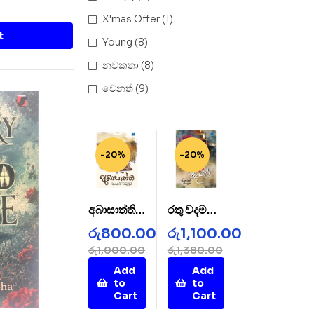
X'mas Offer
(1)
t
Young
(8)
නවකතා
(8)
වෙනත්
(9)
-20%
-20%
අබාසාත්ති –
රතු වදමල් –
AbaSatht
Rathu
රු
800.00
රු
1,100.00
hi
Wada
රු
1,000.00
රු
1,380.00
Mal
Add
Add
to
to
Cart
Cart