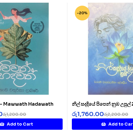
-20%
් – Mawwath Hadawath
නිල් සදදියේ පිපෙන් නුඹ උපුල්
Diye 2
0
රු
1,760.00
රු
1,200.00
රු
2,200.00
Add to Cart
Add to Car