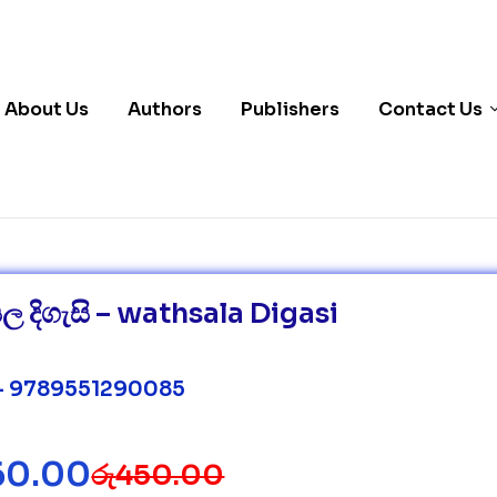
About Us
Authors
Publishers
Contact Us
ල දිගැසි – wathsala Digasi
– 9789551290085
60.00
රු
450.00