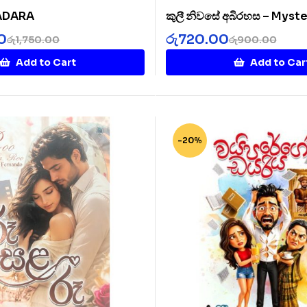
SADARA
කුලී නිවසේ අබිරහස – Myste
Rented House
0
රු
720.00
රු
1,750.00
රු
900.00
Add to Cart
Add to Car
-20%