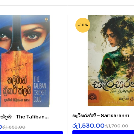
-10%
සැරිසරන්නී – Sarisaranni
ට් ක්ලබ් – The Taliban
b
රු
1,530.00
රු
1,700.00
0
රු
1,650.00