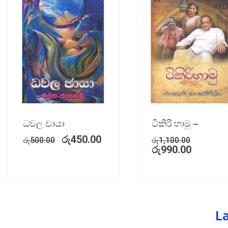
SALE!
SAL
ධවල චායා
ටිකිරි හාමු –
රු
450.00
රු
500.00
රු
1,100.00
රු
990.00
L