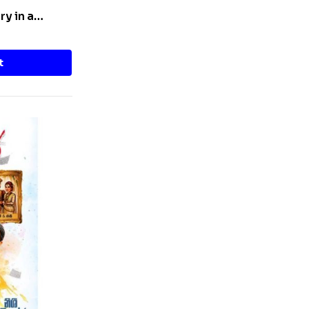
ry in a
t