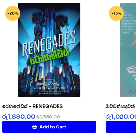
-20%
-15%
රෙනගේඩ්ස් – RENEGADES
මව්වත් හදවත
රු
1,880.00
රු
1,020.0
රු
2,350.00
Add to Cart