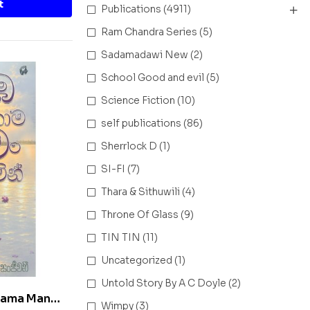
t
Publications
(4911)
Ram Chandra Series
(5)
Sadamadawi New
(2)
School Good and evil
(5)
Science Fiction
(10)
self publications
(86)
Sherrlock D
(1)
SI-FI
(7)
Thara & Sithuwili
(4)
Throne Of Glass
(9)
TIN TIN
(11)
Uncategorized
(1)
Untold Story By A C Doyle
(2)
Thama Man
Wimpy
(3)