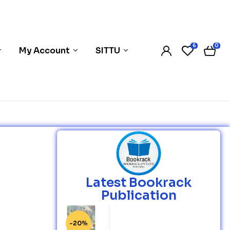
6
0
My Account
SITTU
Latest Bookrack
Publication
-20%