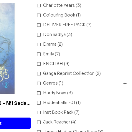
Charlotte Years
(3)
Colouring Book
(1)
DELIVER FREE PACK
(7)
Don nadiya
(3)
Drama
(2)
Emily
(7)
ENGLISH
(9)
Ganga Reprint Collection
(2)
Genres
(1)
Hardy Boys
(3)
Hiddenhalls -01
(1)
 2 – Nil Sada
Inst Book Pack
(7)
Jack Reacher
(4)
t
James Hadley Chase New
(8)