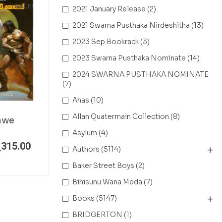
SALE!
2021 January Release
(2)
2021 Swarna Pusthaka Nirdeshitha
(13)
2023 Sep Bookrack
(3)
2023 Swarna Pusthaka Nominate
(14)
2024 SWARNA PUSTHAKA NOMINATE
(7)
Ahas
(10)
Allan Quatermain Collection
(8)
awe
Asylum
(4)
ු
315.00
Authors
(5114)
Baker Street Boys
(2)
Bihisunu Wana Meda
(7)
Books
(5147)
BRIDGERTON
(1)