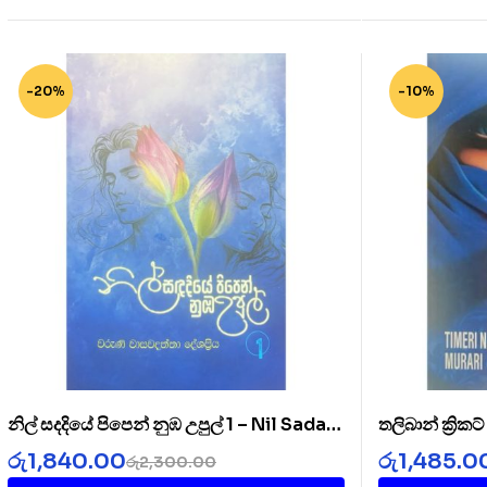
-20%
-10%
නිල් සදදියේ පිපෙන් නුඹ උපුල් 1 – Nil Sada
තලිබාන් ක්‍රික
Diye 1
Cricket Clu
රු
1,840.00
රු
1,485.0
රු
2,300.00