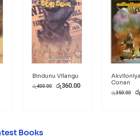
E!
SALE!
Bindunu Vilangu
Akviloniy
Conan
රු
360.00
රු
400.00
ර
රු
350.00
atest Books