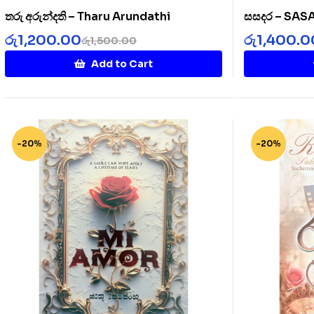
තරු අරුන්දති – Tharu Arundathi
සසදර – SA
රු
1,200.00
රු
1,400.0
රු
1,500.00
Add to Cart
-20%
-20%