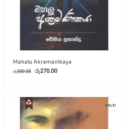
Mahalu Akramanikaya
රු
270.00
රු
300.00
SALE!