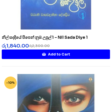
නිල් සදදියේ පිපෙන් නුඹ උපුල් 1 – Nil Sada Diye 1
රු
1,840.00
රු
2,300.00
Add to Cart
-10%