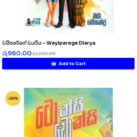
වයිපරේගේ ඩයරිය – Wayiparege Diarya
රු
960.00
රු
1,200.00
Add to Cart
-20%