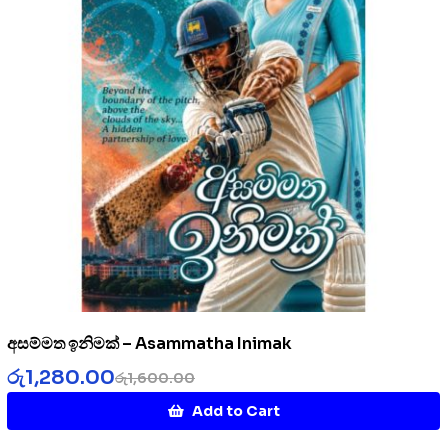
අසම්මත ඉනිමක් – Asammatha Inimak
රු
1,280.00
රු
1,600.00
Add to Cart