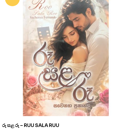
රූ සළ රූ – RUU SALA RUU