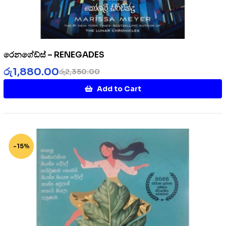
රෙනගේඩ්ස් – RENEGADES
රු
1,880.00
රු
2,350.00
Add to Cart
-15%