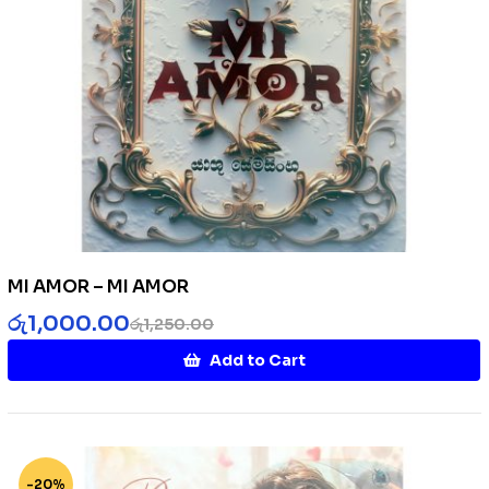
MI AMOR – MI AMOR
රු
1,000.00
රු
1,250.00
Add to Cart
-20%