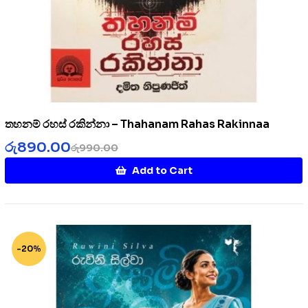
තහනම් රහස් රකින්නා – Thahanam Rahas Rakinnaa
රු
890.00
රු
990.00
Add to Cart
-20%