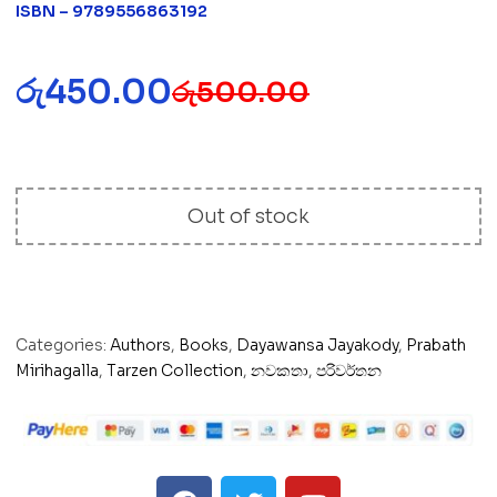
ISBN – 9789556863192
රු
450.00
රු
500.00
Out of stock
Categories:
Authors
,
Books
,
Dayawansa Jayakody
,
Prabath
Mirihagalla
,
Tarzen Collection
,
නවකතා
,
පරිවර්තන