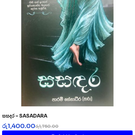
සසදර – SASADARA
රු
1,400.00
රු
1,750.00