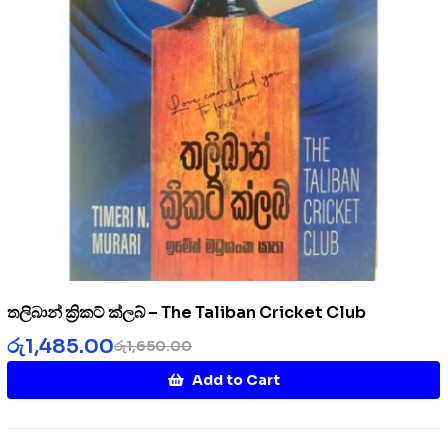
තලිබාන් ක්‍රිකට් ක්ලබ් – The Taliban Cricket Club
රු
1,485.00
රු
1,650.00
Add to Cart