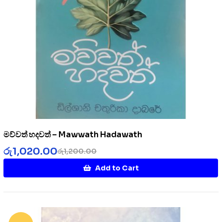
මව්වත් හදවත් – Mawwath Hadawath
රු
1,020.00
රු
1,200.00
Add to Cart