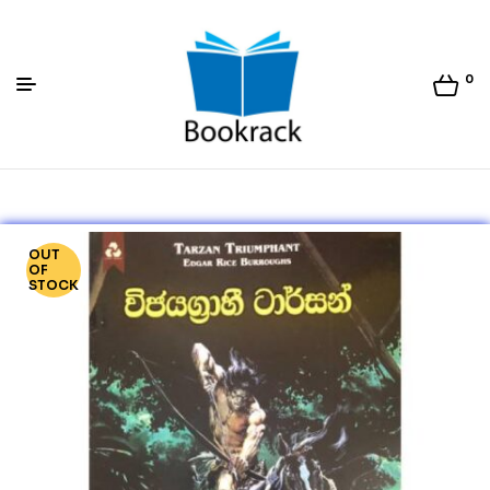
0
Bookrack.lk
OUT
OF
STOCK