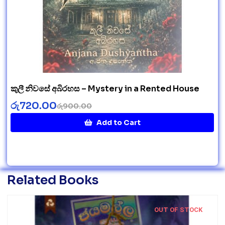
කුලී නිවසේ අබිරහස – Mystery in a Rented House
රු
720.00
රු
900.00
Add to Cart
Related Books
OUT OF STOCK