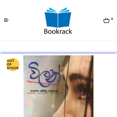
0
Bookrack.lk
OUT
OF
STOCK