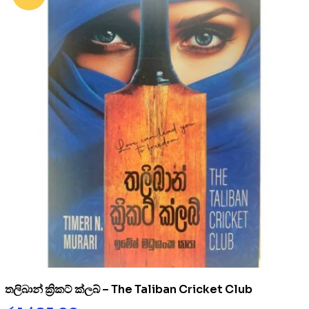
තලිබාන් ක්‍රිකට් ක්ලබ් – The Taliban Cricket Club