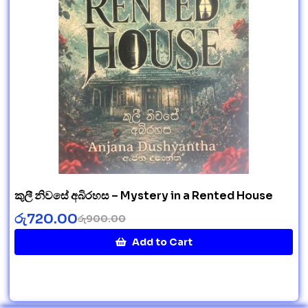
කුලී නිවසේ අබිරහස – Mystery in a Rented House
රු
720.00
රු
900.00
Add to Cart