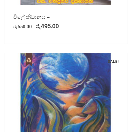
විලේ නිධානය –
රු
495.00
රු
550.00
SALE!