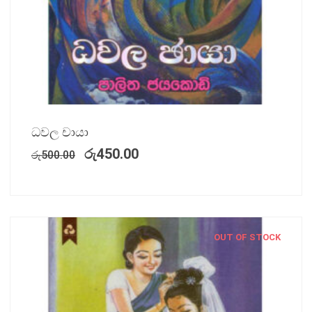
ධවල චායා
රු
450.00
රු
500.00
OUT OF STOCK