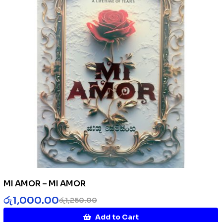
MI AMOR – MI AMOR
රු
1,000.00
රු
1,250.00
Add to Cart