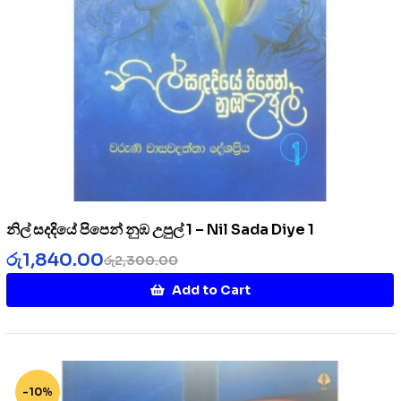
නිල් සදදියේ පිපෙන් නුඹ උපුල් 1 – Nil Sada Diye 1
රු
1,840.00
රු
2,300.00
Add to Cart
-10%