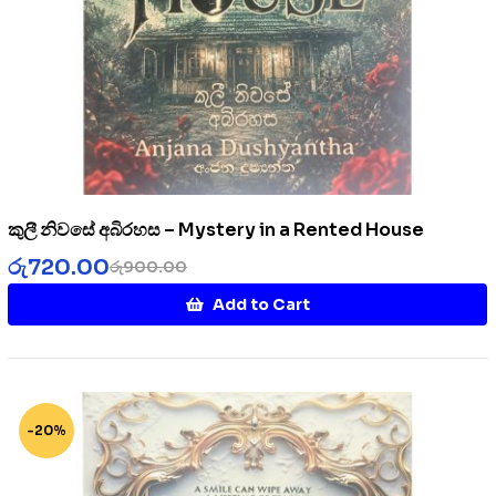
කුලී නිවසේ අබිරහස – Mystery in a Rented House
රු
720.00
රු
900.00
Add to Cart
-20%