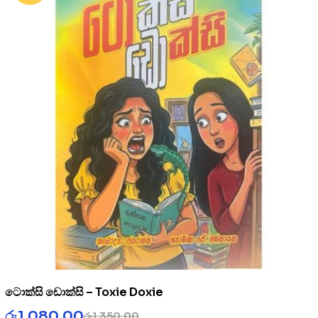
ටොක්සි ඩොක්සි – Toxie Doxie
රු
1,080.00
රු
1,350.00