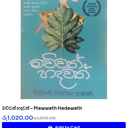
මව්වත් හදවත් – Mawwath Hadawath
රු
1,020.00
රු
1,200.00
Add to Cart