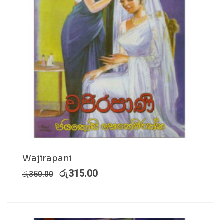
Wajirapani
රු
315.00
රු
350.00