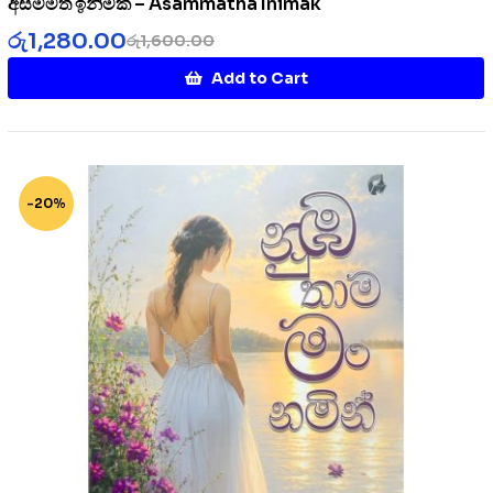
අසම්මත ඉනිමක් – Asammatha Inimak
රු
1,280.00
රු
1,600.00
Add to Cart
-20%