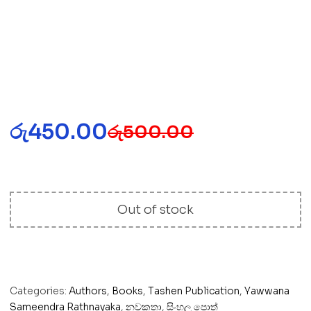
රු
450.00
රු
500.00
Out of stock
Categories:
Authors
,
Books
,
Tashen Publication
,
Yawwana
Sameendra Rathnayaka
,
නවකතා
,
සිංහල පොත්