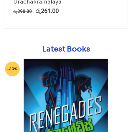
Urachakramalaya
රු
261.00
රු
290.00
Latest Books
-20%