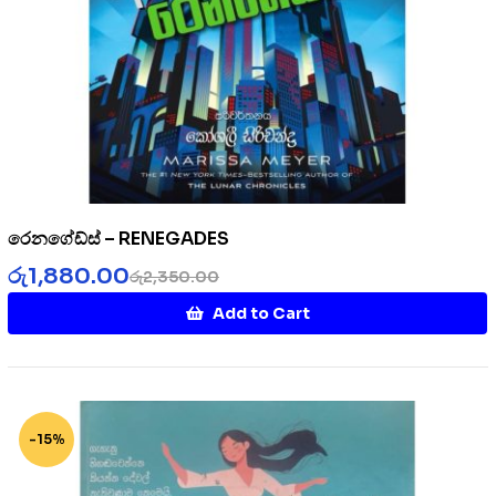
රෙනගේඩ්ස් – RENEGADES
රු
1,880.00
රු
2,350.00
Add to Cart
-15%