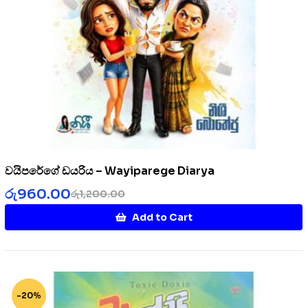
වයිපරේගේ ඩයරිය – Wayiparege Diarya
රු
960.00
රු
1,200.00
Add to Cart
-20%