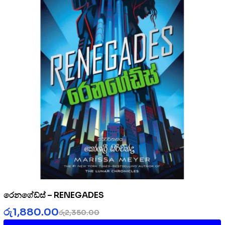
රෙනගේඩ්ස් – RENEGADES
රු
1,880.00
රු
2,350.00