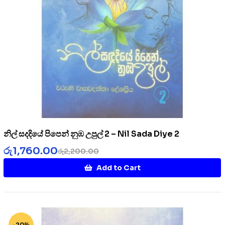
නිල් සදදියේ පිපෙන් නුඹ උපුල් 2 – Nil Sada Diye 2
රු
1,760.00
රු
2,200.00
Add to Cart
-20%