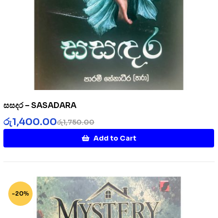
සසදර – SASADARA
රු
1,400.00
රු
1,750.00
Add to Cart
-20%