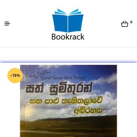
0
Bookrack.lk
-15%