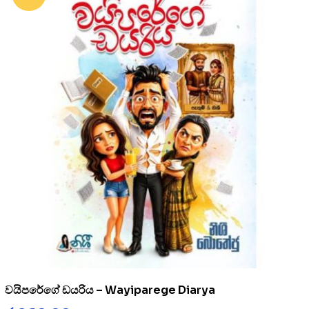
වයිපරේගේ ඩයරිය – Wayiparege Diarya