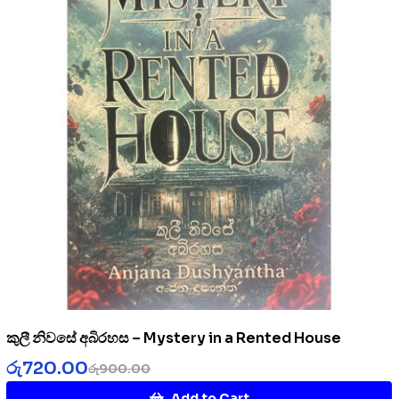
කුලී නිවසේ අබිරහස – Mystery in a Rented House
රු
720.00
රු
900.00
Add to Cart