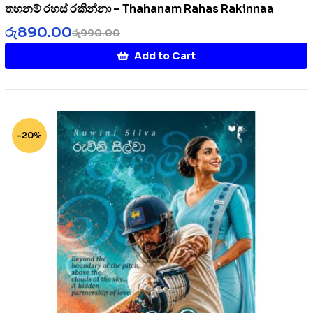
තහනම් රහස් රකින්නා – Thahanam Rahas Rakinnaa
රු
890.00
රු
990.00
Add to Cart
-20%