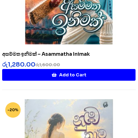
අසම්මත ඉනිමක් – Asammatha Inimak
රු
1,280.00
රු
1,600.00
Add to Cart
-20%