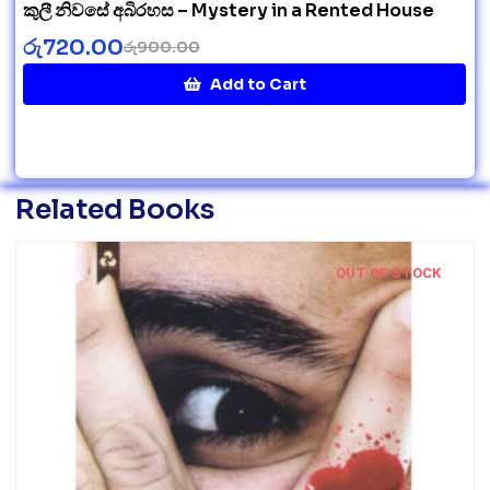
කුලී නිවසේ අබිරහස – Mystery in a Rented House
රු
720.00
රු
900.00
Add to Cart
Related Books
OUT OF STOCK