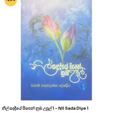
නිල් සදදියේ පිපෙන් නුඹ උපුල් 1 – Nil Sada Diye 1