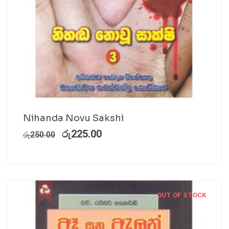
Nihanda Novu Sakshi
රු
225.00
රු
250.00
OUT OF STOCK