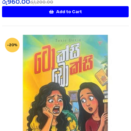
රු
960.00
රු
1,200.00
Add to Cart
-20%