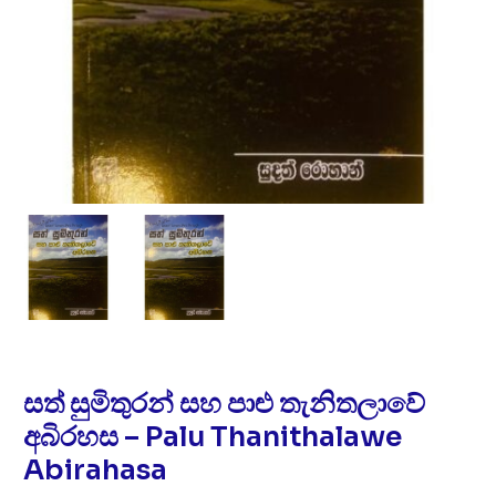
සත් සුමිතුරන් සහ පාළු තැනිතලාවේ
අබිරහස – Palu Thanithalawe
Abirahasa