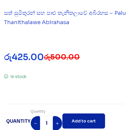
සත් සුමිතුරන් සහ පාළු තැනිතලාවේ අබිරහස – Palu
Thanithalawe Abirahasa
රු
425.00
රු
500.00
In stock
Quantity
QUANTITY
Add to cart