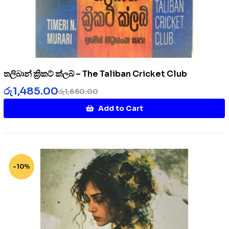
තලිබාන් ක්‍රිකට් ක්ලබ් – The Taliban Cricket Club
රු
1,485.00
රු
1,650.00
Add to Cart
-10%