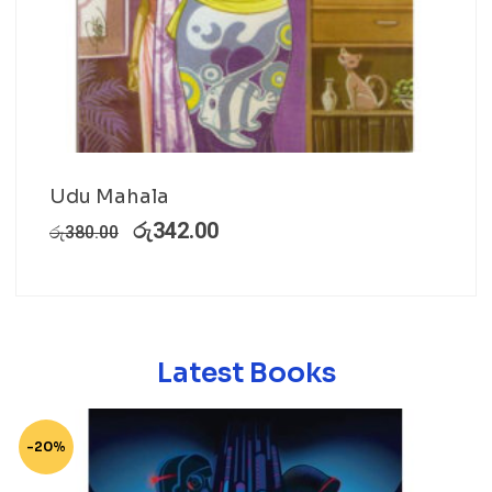
Udu Mahala
රු
342.00
රු
380.00
Latest Books
-20%