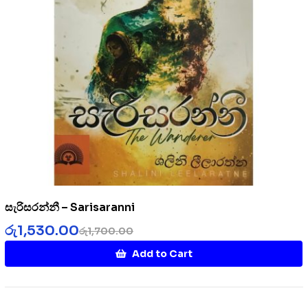
සැරිසරන්නී – Sarisaranni
රු
1,530.00
රු
1,700.00
Add to Cart