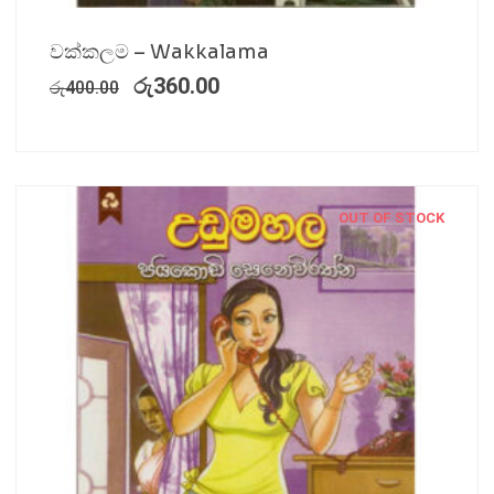
වක්කලම – Wakkalama
රු
360.00
රු
400.00
OUT OF STOCK