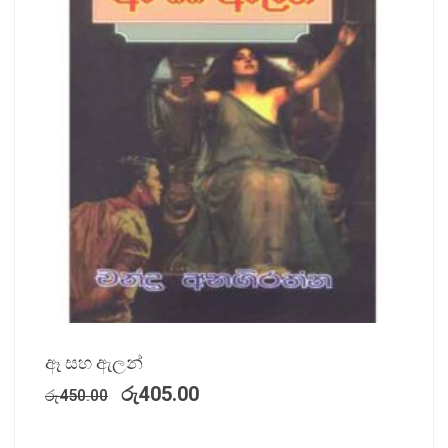
ඈ සහ ඇලන්
රු
405.00
රු
450.00