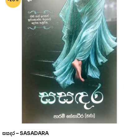
සසදර – SASADARA