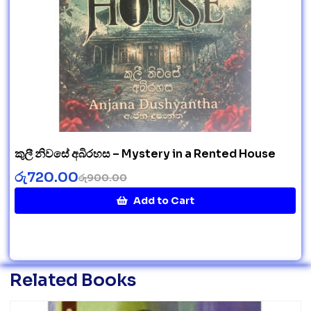
කුලී නිවසේ අබිරහස – Mystery in a Rented House
රු
720.00
රු
900.00
Add to Cart
Related Books