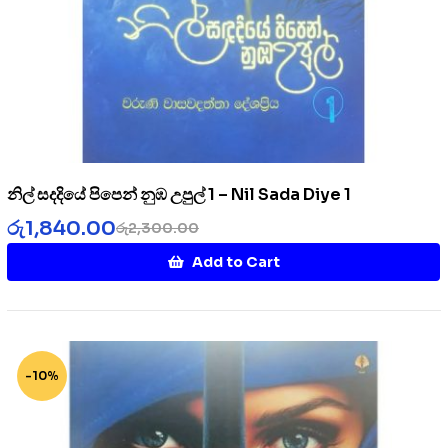
නිල් සදදියේ පිපෙන් නුඹ උපුල් 1 – Nil Sada Diye 1
රු
1,840.00
රු
2,300.00
Add to Cart
-10%