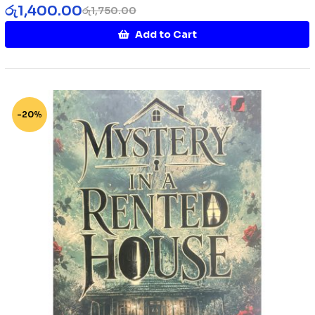
රු
1,400.00
රු
1,750.00
Add to Cart
-20%