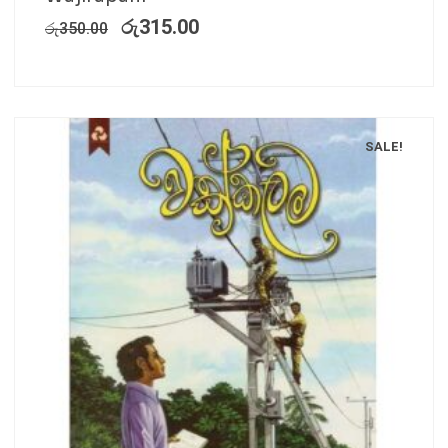
රු
315.00
රු
350.00
SALE!