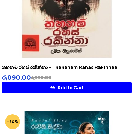
තහනම් රහස් රකින්නා – Thahanam Rahas Rakinnaa
රු
890.00
රු
990.00
Add to Cart
-20%