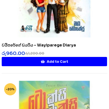
වයිපරේගේ ඩයරිය – Wayiparege Diarya
රු
960.00
රු
1,200.00
Add to Cart
-20%