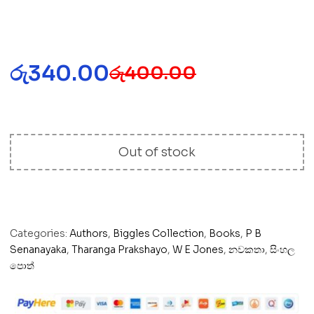
රු
340.00
රු
400.00
Out of stock
Categories:
Authors
,
Biggles Collection
,
Books
,
P B
Senanayaka
,
Tharanga Prakshayo
,
W E Jones
,
නවකතා
,
සිංහල
පොත්