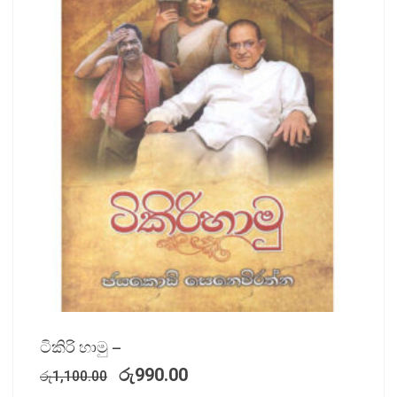
ටිකිරි හාමු –
රු
990.00
රු
1,100.00