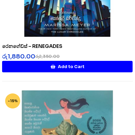
රෙනගේඩ්ස් – RENEGADES
රු
1,880.00
රු
2,350.00
Add to Cart
-15%