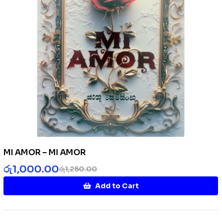
MI AMOR – MI AMOR
රු
1,000.00
රු
1,250.00
Add to Cart