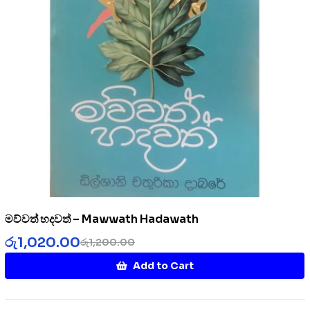
මව්වත් හදවත් – Mawwath Hadawath
රු
1,020.00
රු
1,200.00
Add to Cart