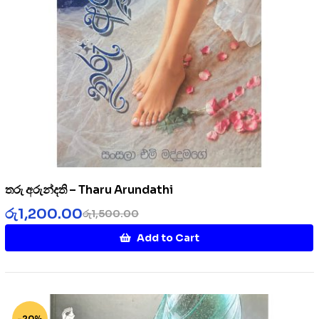
තරු අරුන්දති – Tharu Arundathi
රු
1,200.00
රු
1,500.00
Add to Cart
-20%