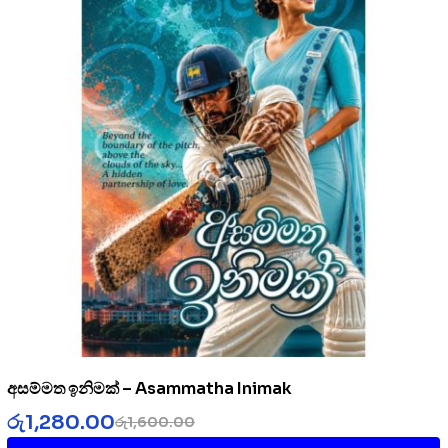
අසම්මත ඉනිමක් – Asammatha Inimak
රු
1,280.00
රු
1,600.00