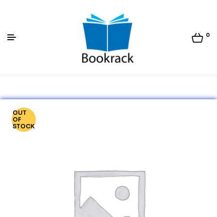
0
Bookrack.lk
OUT
OF
STOCK