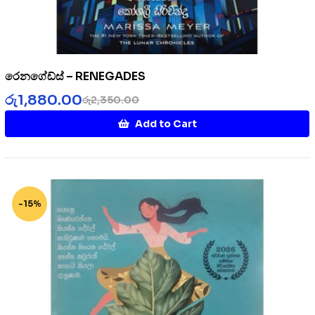
රෙනගේඩ්ස් – RENEGADES
රු
1,880.00
රු
2,350.00
Add to Cart
-15%