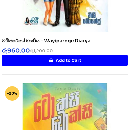
වයිපරේගේ ඩයරිය – Wayiparege Diarya
රු
960.00
රු
1,200.00
Add to Cart
-20%