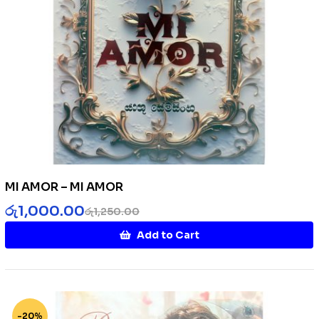
MI AMOR – MI AMOR
රු
1,000.00
රු
1,250.00
Add to Cart
-20%