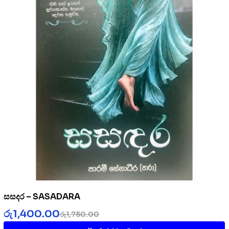
සසදර – SASADARA
රු
1,400.00
රු
1,750.00