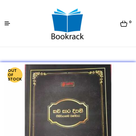
0
Bookrack.lk
OUT
OF
STOCK