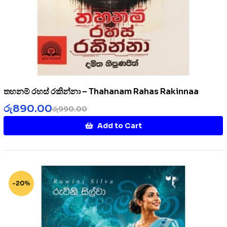
තහනම් රහස් රකින්නා – Thahanam Rahas Rakinnaa
රු
890.00
රු
990.00
Add to Cart
-20%