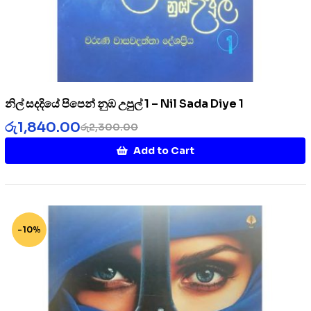
නිල් සදදියේ පිපෙන් නුඹ උපුල් 1 – Nil Sada Diye 1
රු
1,840.00
රු
2,300.00
Add to Cart
-10%