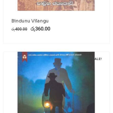
Bindunu Vilangu
රු
360.00
රු
400.00
SALE!