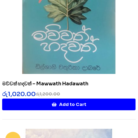
මව්වත් හදවත් – Mawwath Hadawath
රු
1,020.00
රු
1,200.00
Add to Cart