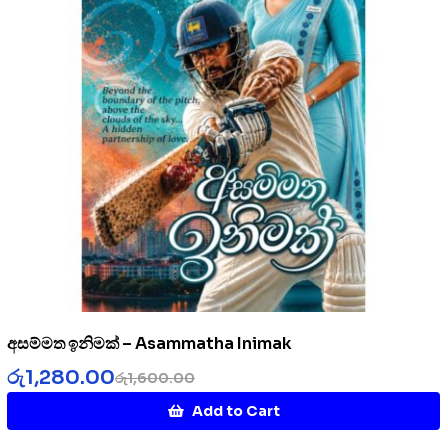
අසම්මත ඉනිමක් – Asammatha Inimak
රු
1,280.00
රු
1,600.00
Add to Cart