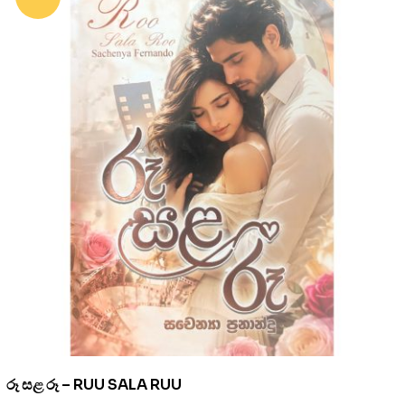
රූ සළ රූ – RUU SALA RUU