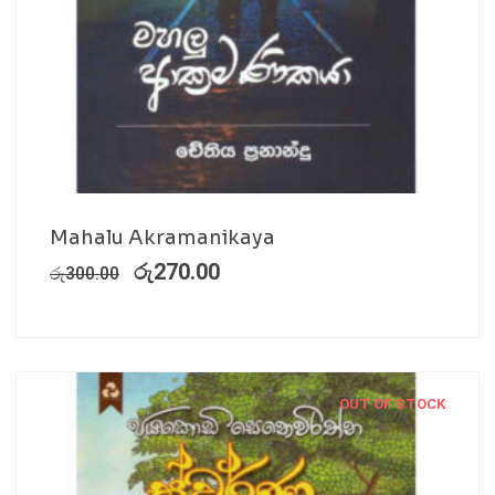
Mahalu Akramanikaya
රු
270.00
රු
300.00
OUT OF STOCK