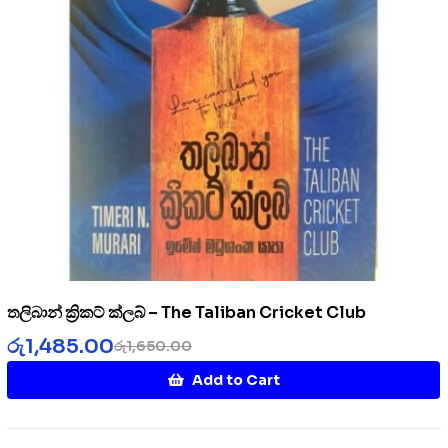
තලිබාන් ක්‍රිකට් ක්ලබ් – The Taliban Cricket Club
රු
1,485.00
රු
1,650.00
Add to Cart