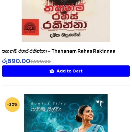
තහනම් රහස් රකින්නා – Thahanam Rahas Rakinnaa
රු
890.00
රු
990.00
Add to Cart
-20%