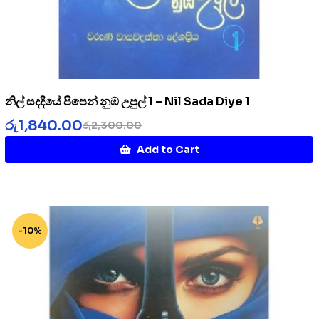
නිල් සදදියේ පිපෙන් නුඹ උපුල් 1 – Nil Sada Diye 1
රු
1,840.00
රු
2,300.00
Add to Cart
-10%