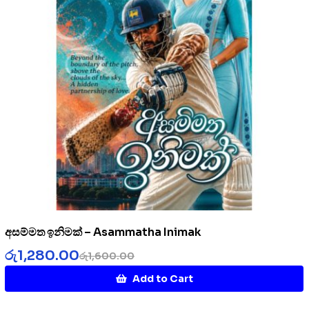
අසම්මත ඉනිමක් – Asammatha Inimak
රු
1,280.00
රු
1,600.00
Add to Cart