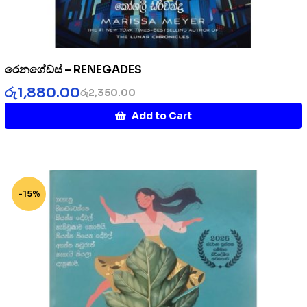
රෙනගේඩ්ස් – RENEGADES
රු
1,880.00
රු
2,350.00
Add to Cart
-15%