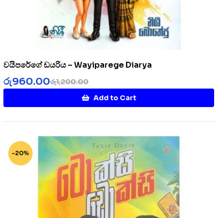
වයිපරේගේ ඩයරිය – Wayiparege Diarya
රු
960.00
රු
1,200.00
Add to Cart
-20%