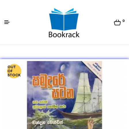
0
Bookrack.lk
OUT
OF
STOCK