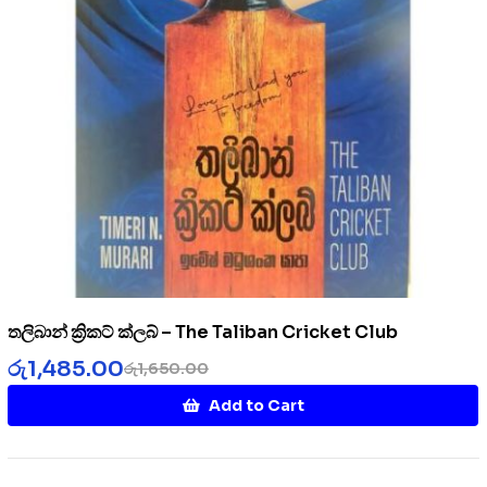
තලිබාන් ක්‍රිකට් ක්ලබ් – The Taliban Cricket Club
රු
1,485.00
රු
1,650.00
Add to Cart