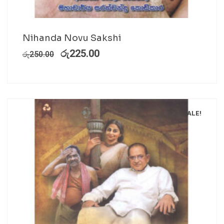
Nihanda Novu Sakshi
රු
225.00
රු
250.00
SALE!