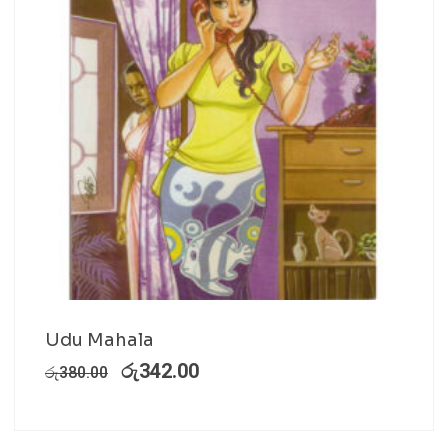
Udu Mahala
රු
342.00
රු
380.00