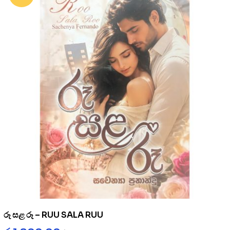
රූ සළ රූ – RUU SALA RUU