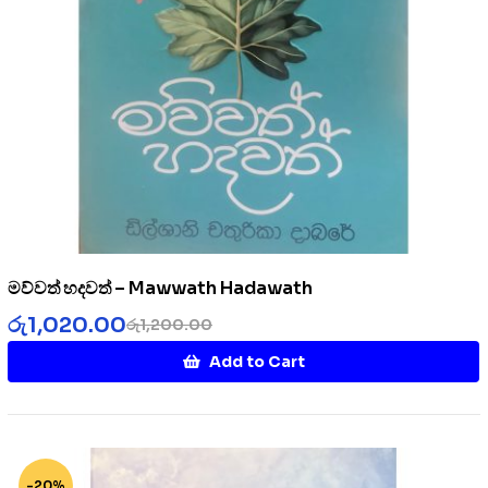
මව්වත් හදවත් – Mawwath Hadawath
රු
1,020.00
රු
1,200.00
Add to Cart
-20%