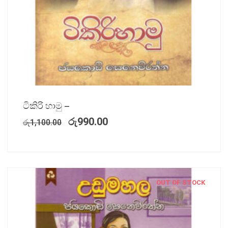
ටිකිරි හාමු –
රු
990.00
රු
1,100.00
OUT OF STOCK