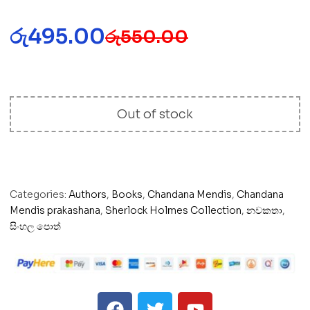
රු
495.00
රු
550.00
Out of stock
Categories:
Authors
,
Books
,
Chandana Mendis
,
Chandana
Mendis prakashana
,
Sherlock Holmes Collection
,
නවකතා
,
සිංහල පොත්