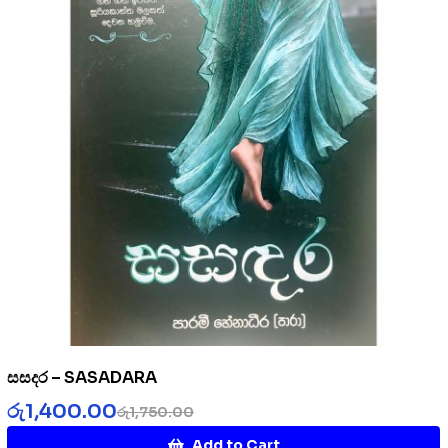
සසදර – SASADARA
රු
1,400.00
රු
1,750.00
Add to Cart