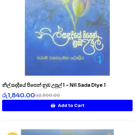
නිල් සදදියේ පිපෙන් නුඹ උපුල් 1 – Nil Sada Diye 1
රු
1,840.00
රු
2,300.00
Add to Cart