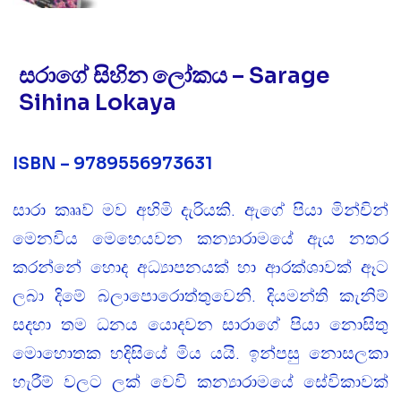
සරාගේ සිහින ලෝකය – Sarage
Sihina Lokaya
ISBN – 9789556973631
සාරා කෲව් මව අහිමි දැරියකි. ඇගේ පියා මින්චින්
මෙනවිය මෙහෙයවන කන්‍යාරාමයේ ඇය නතර
කරන්නේ හොද අධ්‍යාපනයක් හා ආරක්ශාවක් ඈට
ලබා දිමේ බලාපොරොත්තුවෙනි. දියමන්ති කැනිම්
සදහා තම ධනය යොදවන සාරාගේ පියා නොසිතු
මොහොතක හදිසියේ මිය යයි. ඉන්පසු නොසලකා
හැරීම් වලට ලක් වෙවි කන්‍යාරාමයේ සේවිකාවක්