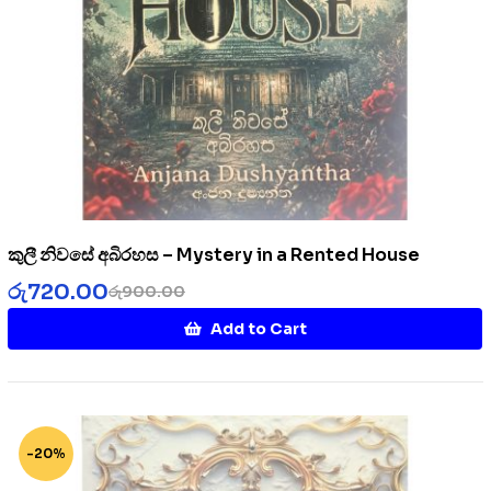
කුලී නිවසේ අබිරහස – Mystery in a Rented House
රු
720.00
රු
900.00
Add to Cart
-20%