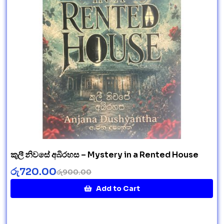
කුලී නිවසේ අබිරහස – Mystery in a Rented House
රු
720.00
රු
900.00
Add to Cart