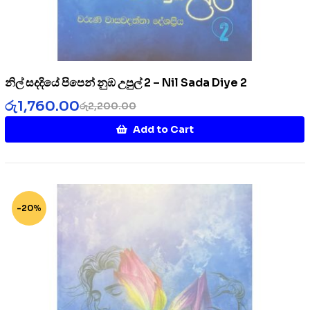
නිල් සදදියේ පිපෙන් නුඹ උපුල් 2 – Nil Sada Diye 2
රු
1,760.00
රු
2,200.00
Add to Cart
-20%