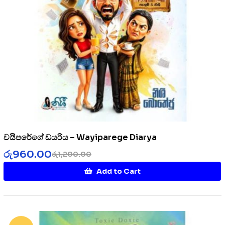
වයිපරේගේ ඩයරිය – Wayiparege Diarya
රු
960.00
රු
1,200.00
Add to Cart