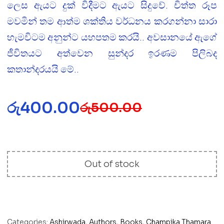
ලෙස ඇයට දුක් විදීමට ඇයට සිදුවේ. චිත්ත රූප
මවමින් තම ආත්ම ශක්තිය වර්ධනය කරගන්නා සාරා
හැමවිටම අනුන්ට යහපතම කරයි.. අවසානයේ ඇගේ
ජීවිතයට අත්වෙන සුන්දර ඉරණම පිලිබද
කතාන්දරයයි මේ..
රු
400.00
රු
500.00
Out of stock
Categories:
Ashirwada
,
Authors
,
Books
,
Champika Thamara