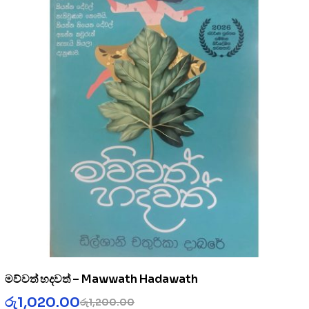
මව්වත් හදවත් – Mawwath Hadawath
රු
1,020.00
රු
1,200.00