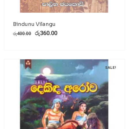
Bindunu Vilangu
රු
360.00
රු
400.00
SALE!