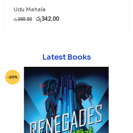
Udu Mahala
රු
342.00
රු
380.00
Latest Books
-20%