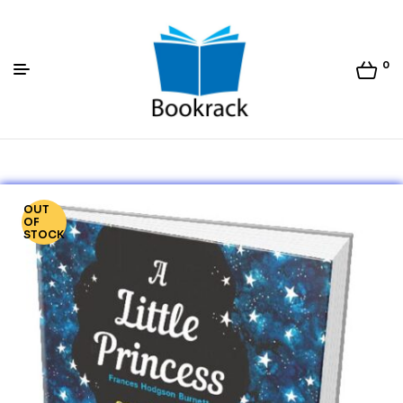
0
Bookrack.lk
OUT
OF
STOCK