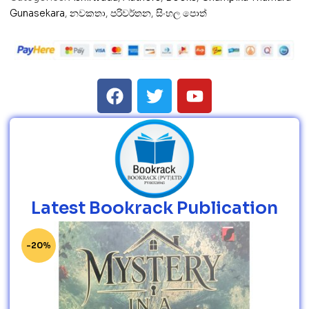
Gunasekara
,
නවකතා
,
පරිවර්තන
,
සිංහල පොත්
Latest Bookrack Publication
-20%