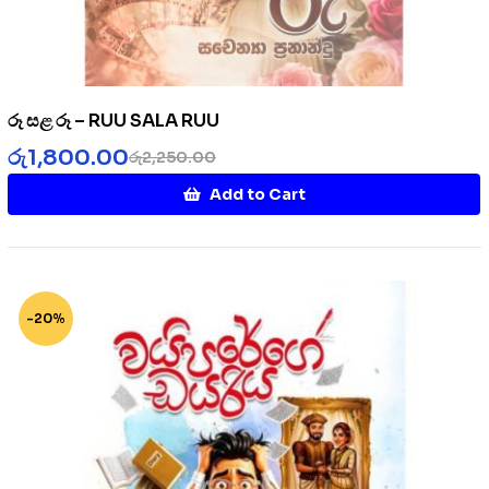
රූ සළ රූ – RUU SALA RUU
රු
1,800.00
රු
2,250.00
Add to Cart
-20%