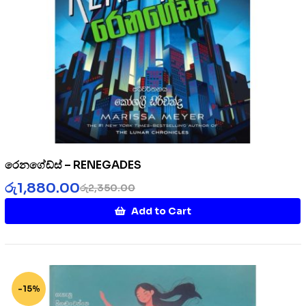
රෙනගේඩ්ස් – RENEGADES
රු
1,880.00
රු
2,350.00
Add to Cart
-15%