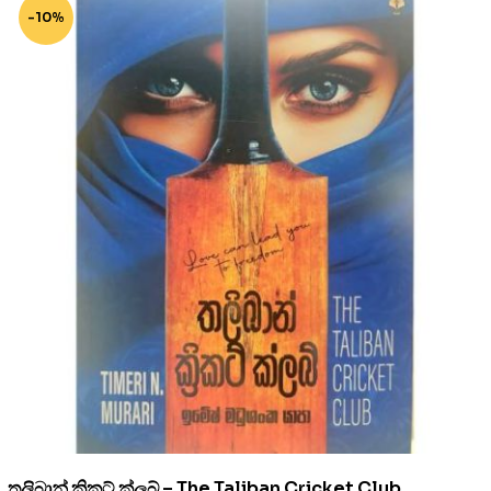
-10%
තලිබාන් ක්‍රිකට් ක්ලබ් – The Taliban Cricket Club