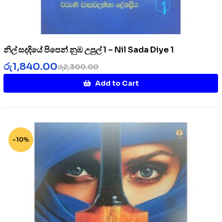
නිල් සදදියේ පිපෙන් නුඹ උපුල් 1 – Nil Sada Diye 1
රු
1,840.00
රු
2,300.00
Add to Cart
-10%