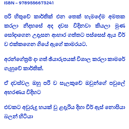
ISBN – 9789556673241
පරි හිතුවේ කාර්තික් එන තෙක් හැමදේම අමතක
කරලා නිදහසේ අද දවස විදිනවා කියලා මුණ
සෝදාගෙන උදෑසන ආහාර ගත්තට පස්සෙස් ඇය වීර්
ව එක්කගෙන ගියේ ඇගේ කාමරයට.
අරන්ගේත්‍රම් දා ගත් ඡ්යාරුපයක් විශාල කරලා කාමරේ
ගැහුවේ කාර්තික්.
ඒ දවස්වල ඔහු පරී ව සැලකුවේ ඔවුන්ගේ පවුලේ
අභරණය විදිහට
එවකට අවුරුදු හයක් වු ළදැරිය දිහා වීර් ඇස් නොපියා
බලන් හිටියා