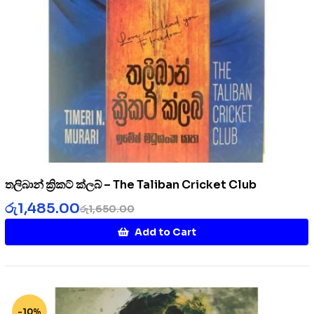
තලිබාන් ක්‍රිකට් ක්ලබ් – The Taliban Cricket Club
රු
1,485.00
රු
1,650.00
Add to Cart
-10%