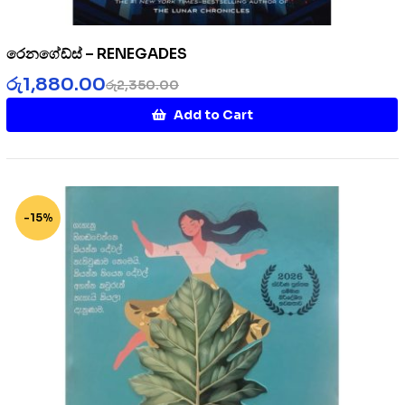
රෙනගේඩ්ස් – RENEGADES
රු
1,880.00
රු
2,350.00
Add to Cart
-15%