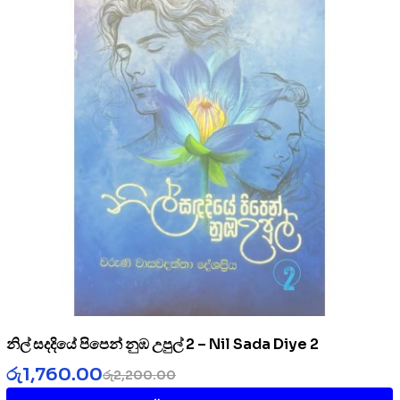
නිල් සදදියේ පිපෙන් නුඹ උපුල් 2 – Nil Sada Diye 2
රු
1,760.00
රු
2,200.00