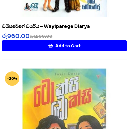
වයිපරේගේ ඩයරිය – Wayiparege Diarya
රු
960.00
රු
1,200.00
Add to Cart
-20%