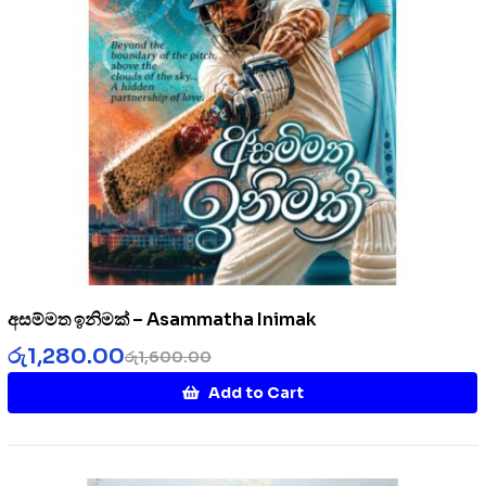
අසම්මත ඉනිමක් – Asammatha Inimak
රු
1,280.00
රු
1,600.00
Add to Cart