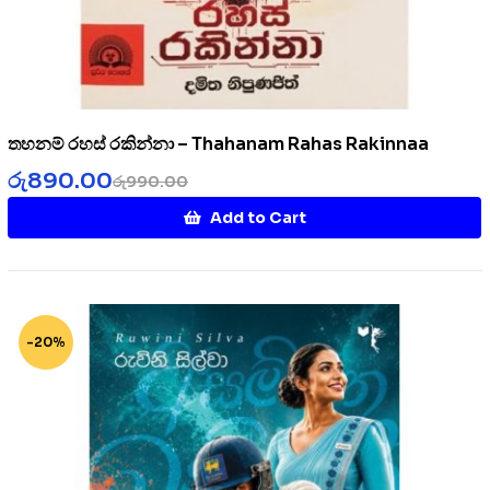
තහනම් රහස් රකින්නා – Thahanam Rahas Rakinnaa
රු
890.00
රු
990.00
Add to Cart
-20%