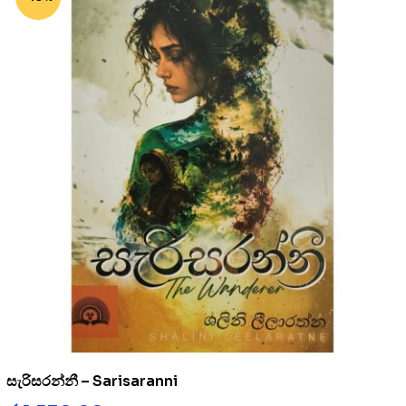
සැරිසරන්නී – Sarisaranni