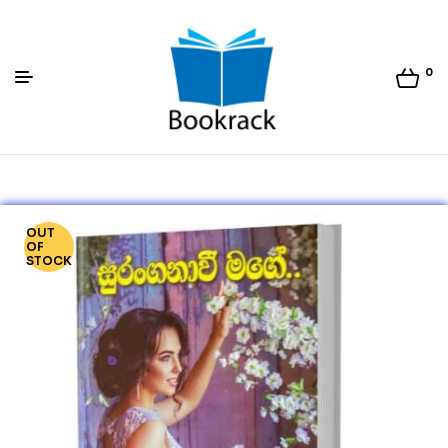
0
Bookrack.lk
OUT
OF
STOCK