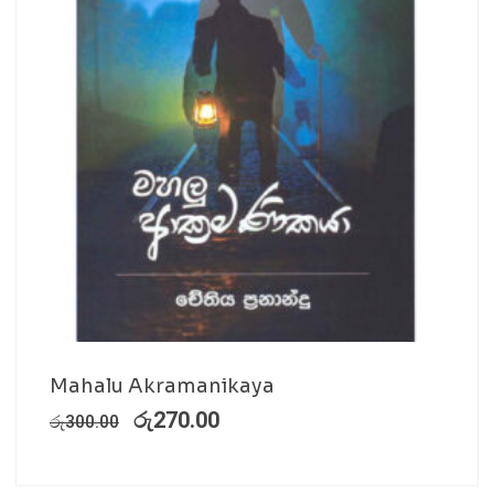
Mahalu Akramanikaya
රු
270.00
රු
300.00