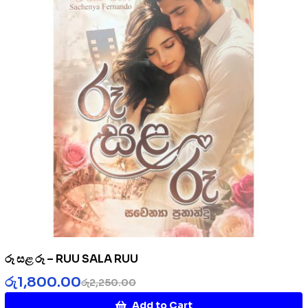
රූ සළ රූ – RUU SALA RUU
රු
1,800.00
රු
2,250.00
Add to Cart