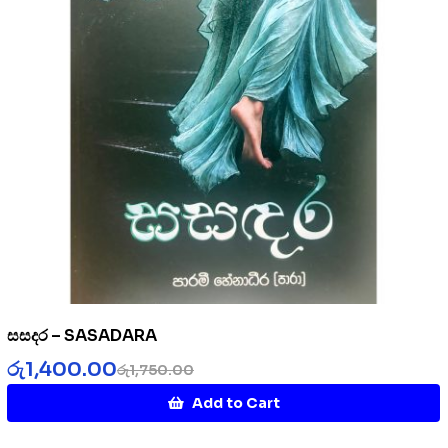
සසදර – SASADARA
රු
1,400.00
රු
1,750.00
Add to Cart