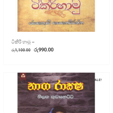
ටිකිරි හාමු –
රු
990.00
රු
1,100.00
SALE!