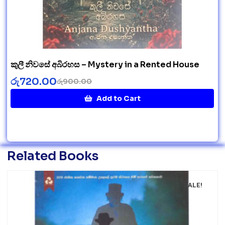
කුලී නිවසේ අබිරහස – Mystery in a Rented House
රු
720.00
රු
900.00
Add to Cart
Related Books
SALE!