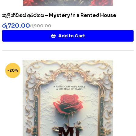
කුලී නිවසේ අබිරහස – Mystery in a Rented House
රු
720.00
රු
900.00
Add to Cart
-20%