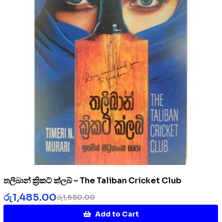
තලිබාන් ක්‍රිකට් ක්ලබ් – The Taliban Cricket Club
රු
1,485.00
රු
1,650.00
Add to Cart