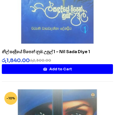
නිල් සදදියේ පිපෙන් නුඹ උපුල් 1 – Nil Sada Diye 1
රු
1,840.00
රු
2,300.00
Add to Cart
-10%