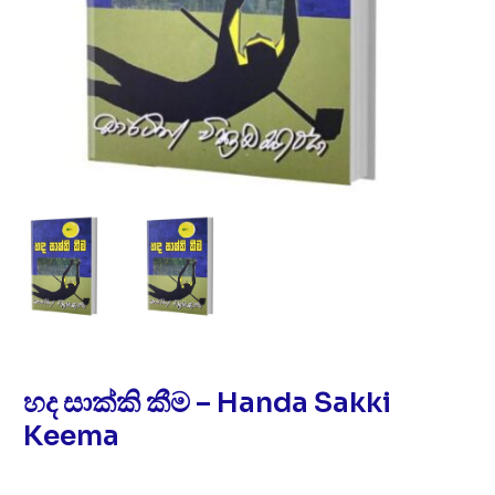
හද සාක්කි කීම – Handa Sakki
Keema