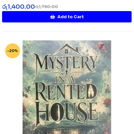
රු
1,400.00
රු
1,750.00
Add to Cart
-20%