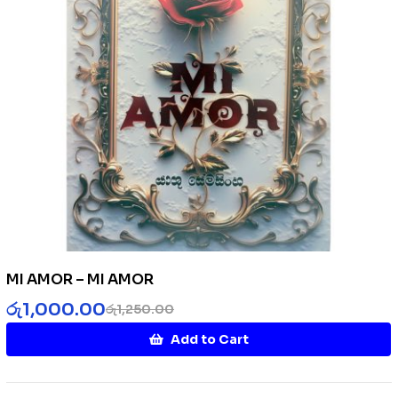
MI AMOR – MI AMOR
රු
1,000.00
රු
1,250.00
Add to Cart