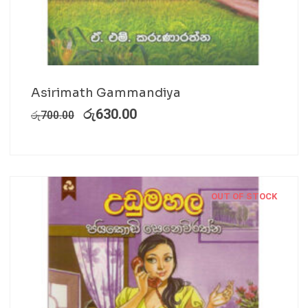
Asirimath Gammandiya
රු
630.00
රු
700.00
OUT OF STOCK