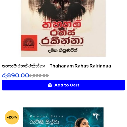
තහනම් රහස් රකින්නා – Thahanam Rahas Rakinnaa
රු
890.00
රු
990.00
Add to Cart
-20%