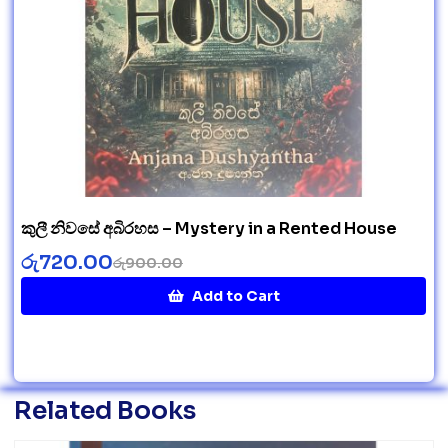
කුලී නිවසේ අබිරහස – Mystery in a Rented House
රු
720.00
රු
900.00
Add to Cart
Related Books