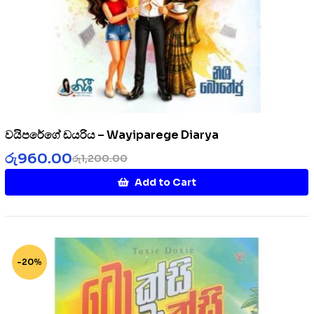
වයිපරේගේ ඩයරිය – Wayiparege Diarya
රු
960.00
රු
1,200.00
Add to Cart
-20%