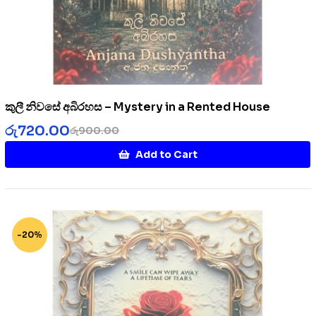
කුලී නිවසේ අබිරහස – Mystery in a Rented House
රු
720.00
රු
900.00
Add to Cart
-20%