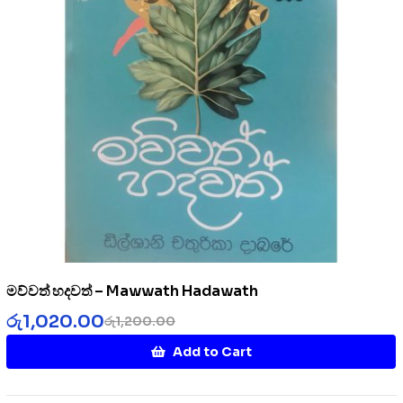
මව්වත් හදවත් – Mawwath Hadawath
රු
1,020.00
රු
1,200.00
Add to Cart