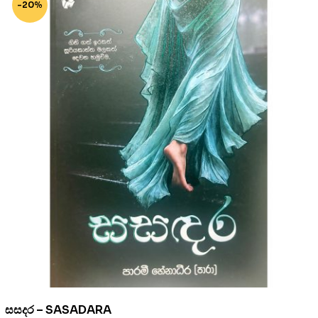
-20%
සසදර – SASADARA