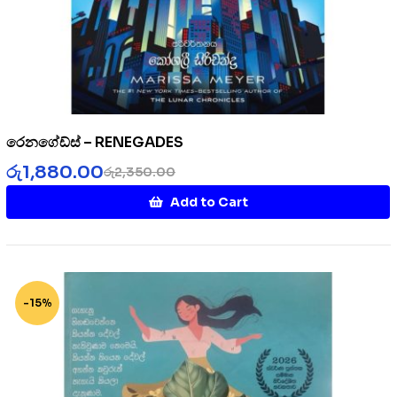
රෙනගේඩ්ස් – RENEGADES
රු
1,880.00
රු
2,350.00
Add to Cart
-15%