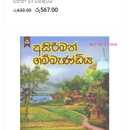
එන්න මා සොදුරිය
රු
567.00
රු
630.00
OUT OF STOCK