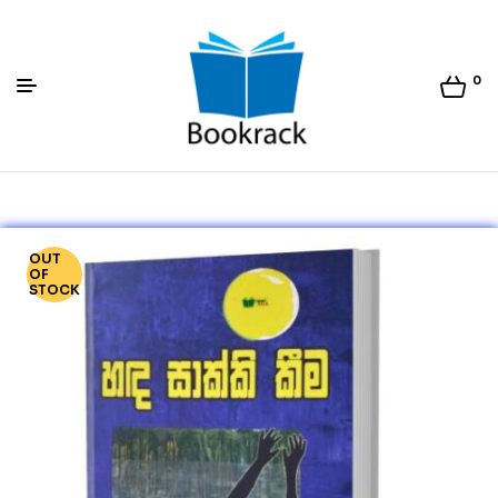
0
Bookrack.lk
OUT
OF
STOCK