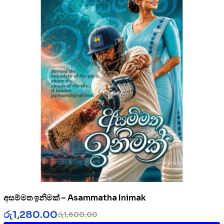
අසම්මත ඉනිමක් – Asammatha Inimak
රු
1,280.00
රු
1,600.00