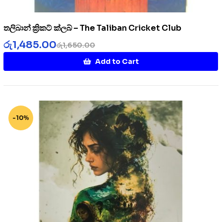
තලිබාන් ක්‍රිකට් ක්ලබ් – The Taliban Cricket Club
රු
1,485.00
රු
1,650.00
Add to Cart
-10%