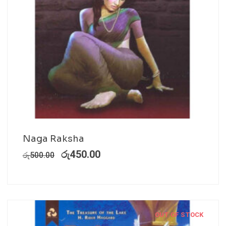
Naga Raksha
රු
450.00
රු
500.00
OUT OF STOCK