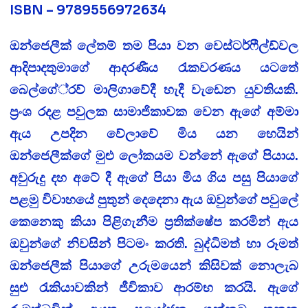
ISBN – 9789556972634
ඔන්ජෙලීක් ලේතම් තම පියා වන වෙස්ටර්ෆීල්ඩ්වල
ආදිපාදතුමාගේ ආදරණීය රැකවරණය යටතේ
බෙල්ගේ‍්‍රව් මාලිගාවේදී හැදී වැඩෙන යුවතියකි.
ප‍්‍රංශ රදළ පවුලක සාමාජිකාවක වෙන ඇගේ අම්මා
ඇය උපදින වේලාවේ මිය යන හෙයින්
ඔන්ජෙලීක්ගේ මුළු ලෝකයම වන්නේ ඇගේ පියාය.
අවුරුදු දහ අටේ දී ඇගේ පියා මිය ගිය පසු පියාගේ
පළමු විවාහයේ පුතුන් දෙදෙනා ඇය ඔවුන්ගේ පවුලේ
කෙනෙකු කියා පිළිගැනීම ප‍්‍රතික්ෂේප කරමින් ඇය
ඔවුන්ගේ නිවසින් පිටමං කරති. බුද්ධිමත් හා රූමත්
ඔන්ජෙලීක් පියාගේ උරුමයෙන් කිසිවක් නොලැබ
සුළු රැකියාවකින් ජීවිකාව ආරම්භ කරයි. ඇගේ