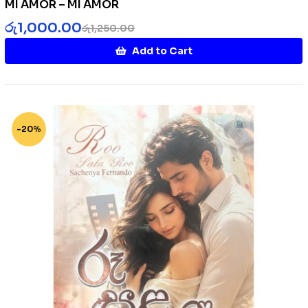
MI AMOR – MI AMOR
රු
1,000.00
රු
1,250.00
Add to Cart
-20%