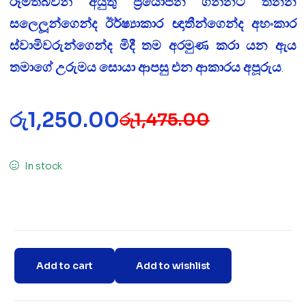
රූමත්බවින් අයුතු ප‍්‍රයෝජන ගන්නට තනන
සලෙලූන්ගෙන්ද ඊර්ෂ්‍යාකාර ඥාතීන්ගෙන්ද අහංකාර
ස්වාමිවරුන්ගෙන්ද මිදී තම අරමුණ කරා යන ඇය
තමාගේ උරුමය සොයා ආපසු එන ආකාරය අපූරුය
.
රු
1,250.00
රු
1,475.00
In stock
Add to cart
Add to wishlist