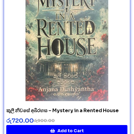
කුලී නිවසේ අබිරහස – Mystery in a Rented House
රු
720.00
රු
900.00
Add to Cart