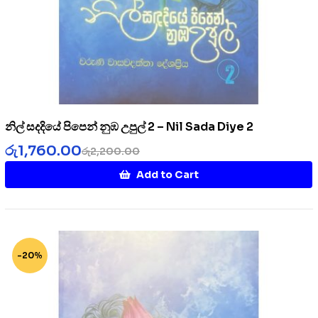
නිල් සදදියේ පිපෙන් නුඹ උපුල් 2 – Nil Sada Diye 2
රු
1,760.00
රු
2,200.00
Add to Cart
-20%