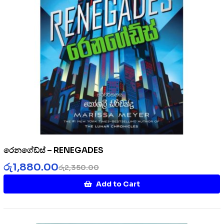
රෙනගේඩ්ස් – RENEGADES
රු
1,880.00
රු
2,350.00
Add to Cart