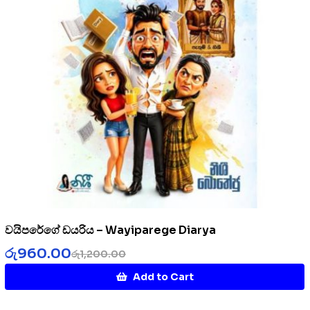
වයිපරේගේ ඩයරිය – Wayiparege Diarya
රු
960.00
රු
1,200.00
Add to Cart