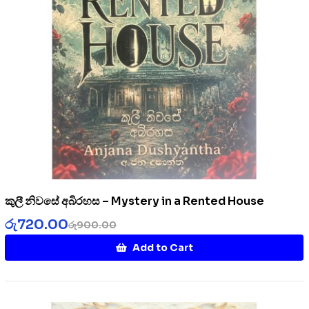
කුලී නිවසේ අබිරහස – Mystery in a Rented House
රු
720.00
රු
900.00
Add to Cart