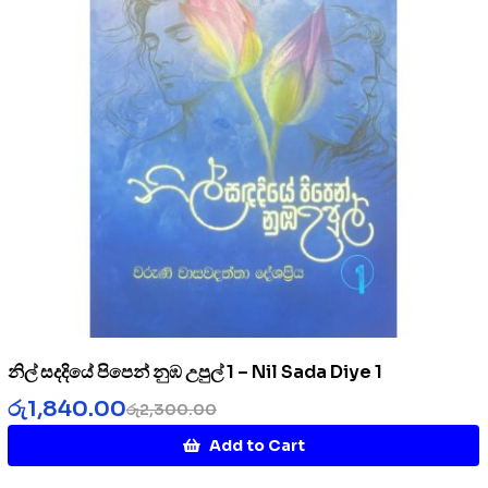
නිල් සදදියේ පිපෙන් නුඹ උපුල් 1 – Nil Sada Diye 1
රු
1,840.00
රු
2,300.00
Add to Cart