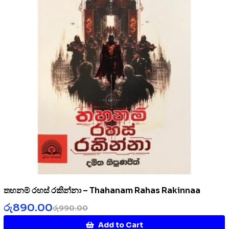
තහනම් රහස් රකින්නා – Thahanam Rahas Rakinnaa
රු
890.00
රු
990.00
Add to Cart