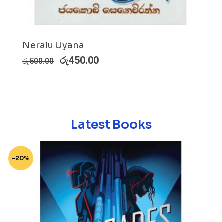
Neralu Uyana
රු
450.00
රු
500.00
Latest Books
-20%