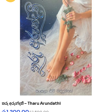
තරු අරුන්දති – Tharu Arundathi
රු
1,200.00
රු
1,500.00