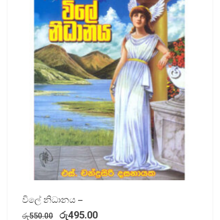
විලේ නිධානය –
රු
495.00
රු
550.00