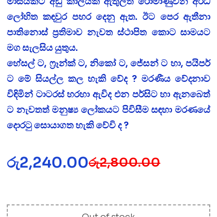
මාසයකට අඩු කාලයක් ඇතුලත රෝමාණුවන් අර්ධ
ලෝහිත කඳවුර පහර දෙනු ඇත. ඊට පෙර ඇතීනා
පාතිනොස් ප‍්‍රතිමාව නැවත ස්ථාපිත කොට සාමයට
මග සැලසිය යුතුය.
හේසල් ට, ෆ‍්‍රෑන්ක් ට, නිකෝ ට, ජේසන් ට හා, පයිපර්
ට මේ සියල්ල කල හැකි වේද ? මරණීය වේදනාව
විඳිමින් ටාටරස් හරහා ඇවිද එන පර්සිට හා ඇනබෙත්
ට නැවතත් මනුෂ්‍ය ලෝකයට පිවිසීම සඳහා මරණයේ
දොරටු සොයාගත හැකි වේවි ද ?
රු
2,240.00
රු
2,800.00
Out of stock