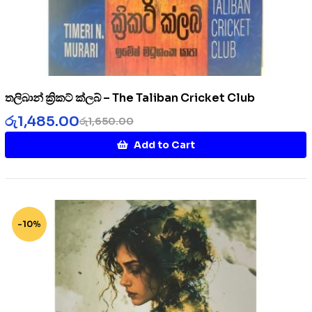
තලිබාන් ක්‍රිකට් ක්ලබ් – The Taliban Cricket Club
රු
1,485.00
රු
1,650.00
Add to Cart
-10%