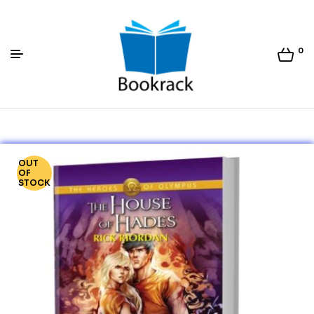
0
Bookrack.lk
OUT
OF
STOCK