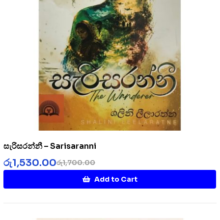
සැරිසරන්නී – Sarisaranni
රු
1,530.00
රු
1,700.00
Add to Cart