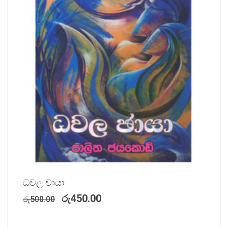
ධවල චායා
රු
450.00
රු
500.00