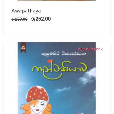
Awapathaya
රු
252.00
රු
280.00
OUT OF STOCK