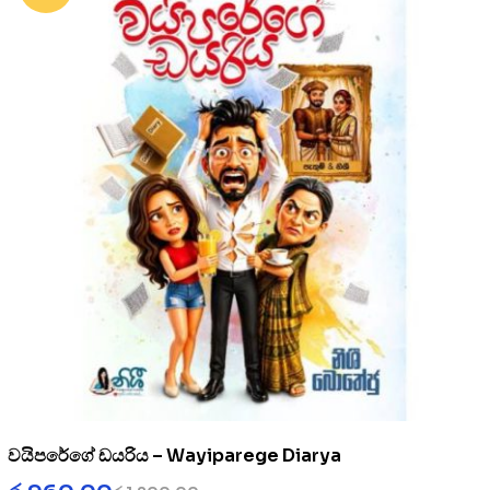
වයිපරේගේ ඩයරිය – Wayiparege Diarya