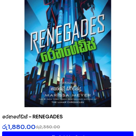
රෙනගේඩ්ස් – RENEGADES
රු
1,880.00
රු
2,350.00