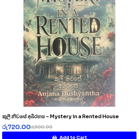
කුලී නිවසේ අබිරහස – Mystery in a Rented House
රු
720.00
රු
900.00
Add to Cart