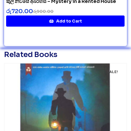
කුලී නිවසේ අබිරහස – Mystery in a Rented House
රු
720.00
රු
900.00
Add to Cart
Related Books
SALE!