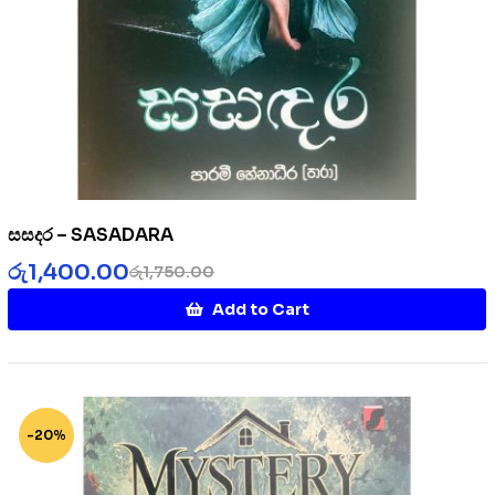
සසදර – SASADARA
රු
1,400.00
රු
1,750.00
Add to Cart
-20%