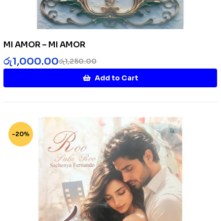
MI AMOR – MI AMOR
රු
1,000.00
රු
1,250.00
Add to Cart
-20%