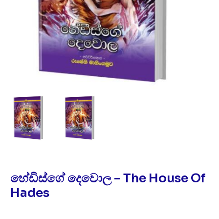
හේඩිස්ගේ දෙවොල – The House Of
Hades