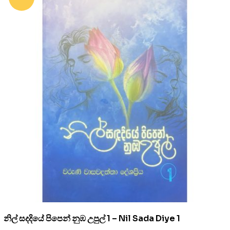
නිල් සදදියේ පිපෙන් නුඹ උපුල් 1 – Nil Sada Diye 1