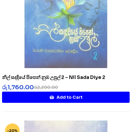
නිල් සදදියේ පිපෙන් නුඹ උපුල් 2 – Nil Sada Diye 2
රු
1,760.00
රු
2,200.00
Add to Cart
-20%