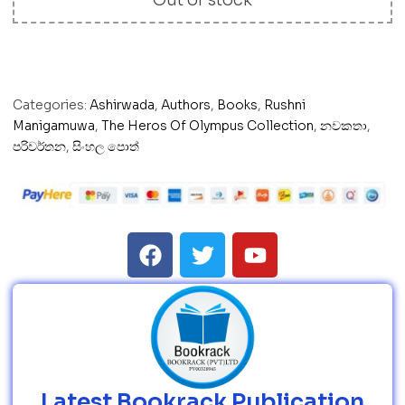
Categories:
Ashirwada
,
Authors
,
Books
,
Rushni
Manigamuwa
,
The Heros Of Olympus Collection
,
නවකතා
,
පරිවර්තන
,
සිංහල පොත්
Latest Bookrack Publication