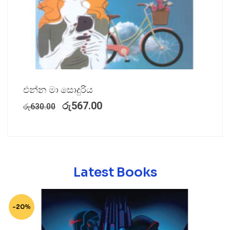
එන්න මා සොදුරිය
රු
567.00
රු
630.00
Latest Books
-20%