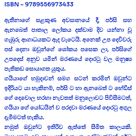
ISBN – 9789556973433
ඇතීනාගේ සළකුණ අවසානයේ දී, පර්සි සහ
ඇනබෙත් පාතාල ලෝකය දක්වාම දිව යන්නා වූ
ගැඹුරු ආගාධයකට ඇද වැටෙයි. අනෙක් උප දෙවිවරු
පස් දෙනා ඔවුන්ගේ ශෝකය පසෙක ලා, පර්සිගේ
උපදෙස් අනුව යමින් මරණයේ දොරටු වල මනුෂ්‍ය
පැතිකඩ සොයාගත යුතුය.
ගයියාගේ හමුදාවන් සමග සටන් කරමින් ඔවුන්ට
ඉදිරියට යා හැකිනම්, පර්සි ට හා ඇනබෙත් ට හේඞීස්
ගේ දෙවොල හරහා නැවතත් මනුලොවට පිවිසීමටත්,
ගයියා ගේ යෝධයින් ව පරදවා මරණයේ දොරටු අගුල
දැමීමටත් හැකිය.
නමුත් ඔවුන්ට ඉතිරිව ඇත්තේ සීමිත කාලයකි.