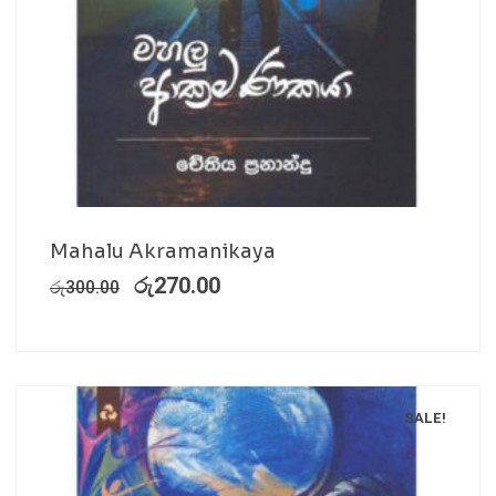
Mahalu Akramanikaya
රු
270.00
රු
300.00
SALE!