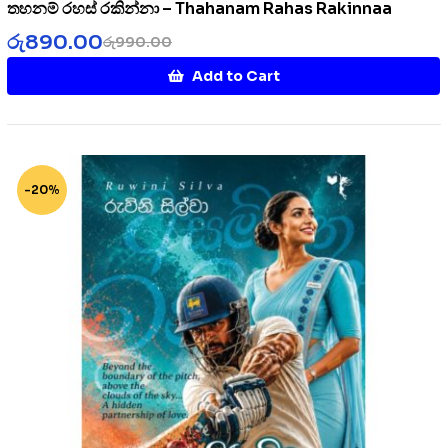
තහනම් රහස් රකින්නා – Thahanam Rahas Rakinnaa
රු
890.00
රු
990.00
Add to Cart
-20%