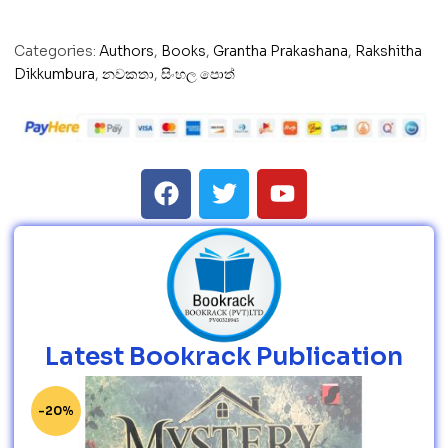
Categories:
Authors
,
Books
,
Grantha Prakashana
,
Rakshitha
Dikkumbura
,
නවකතා
,
සිංහල පොත්
Latest Bookrack Publication
-20%