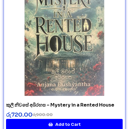
කුලී නිවසේ අබිරහස – Mystery in a Rented House
රු
720.00
රු
900.00
Add to Cart