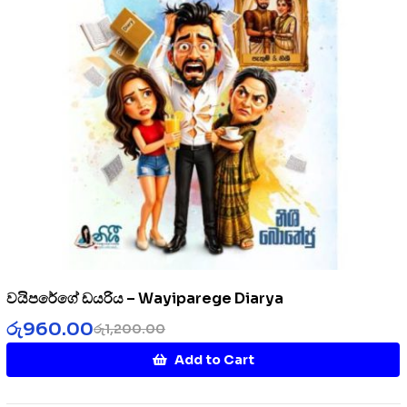
වයිපරේගේ ඩයරිය – Wayiparege Diarya
රු
960.00
රු
1,200.00
Add to Cart