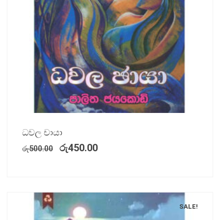
ධවල චායා
රු
450.00
රු
500.00
SALE!