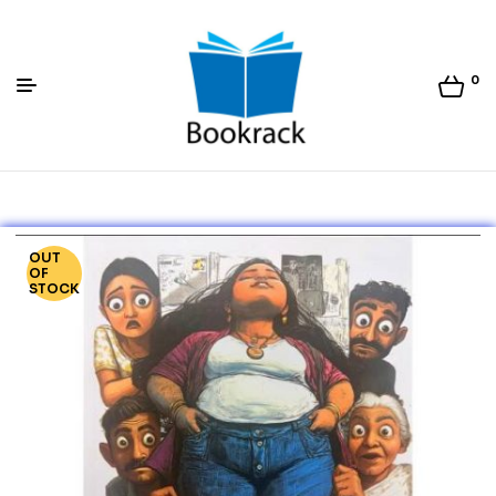
0
Bookrack.lk
OUT
OF
STOCK