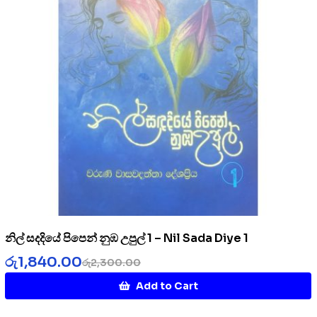
නිල් සදදියේ පිපෙන් නුඹ උපුල් 1 – Nil Sada Diye 1
රු
1,840.00
රු
2,300.00
Add to Cart