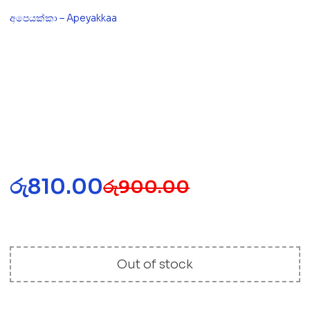
අපෙයක්කා – Apeyakkaa
රු
810.00
රු
900.00
Out of stock