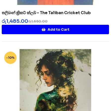
තලිබාන් ක්‍රිකට් ක්ලබ් – The Taliban Cricket Club
රු
1,485.00
රු
1,650.00
Add to Cart
-10%