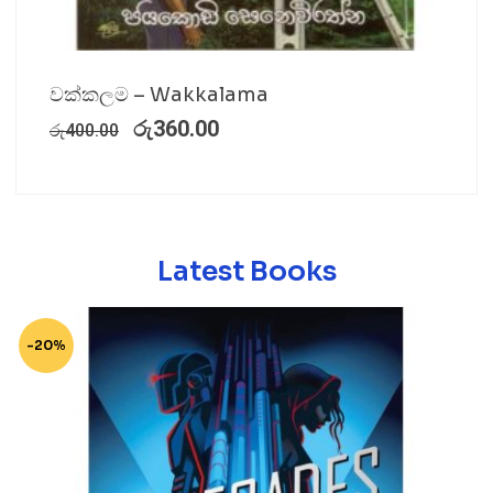
වක්කලම – Wakkalama
රු
360.00
රු
400.00
Latest Books
-20%