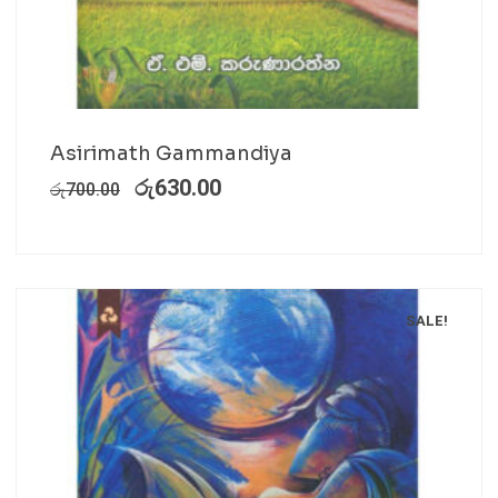
Asirimath Gammandiya
රු
630.00
රු
700.00
SALE!