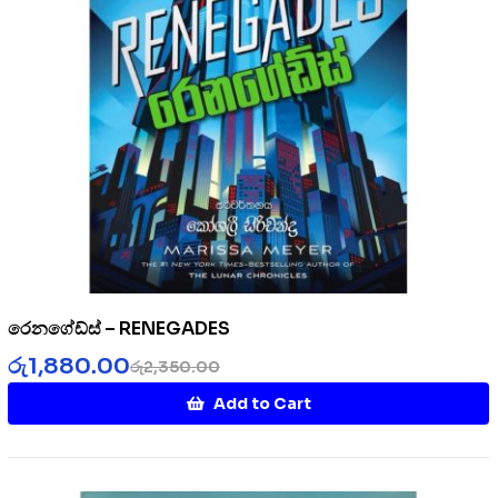
රෙනගේඩ්ස් – RENEGADES
රු
1,880.00
රු
2,350.00
Add to Cart