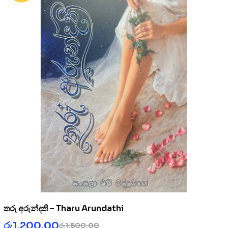
තරු අරුන්දති – Tharu Arundathi
රු
1,200.00
රු
1,500.00