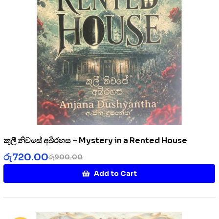
කුලී නිවසේ අබිරහස – Mystery in a Rented House
රු
720.00
රු
900.00
Add to Cart