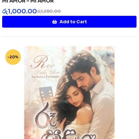
MI AMOR – MI AMOR
රු
1,000.00
රු
1,250.00
Add to Cart
-20%