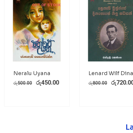
OUT OF STOCK
SAL
Neralu Uyana
Lenard Wilf Din
රු
450.00
රු
720.0
රු
500.00
රු
800.00
L