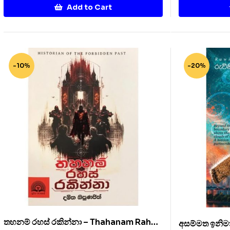
Add to Cart
-10%
-20%
තහනම් රහස් රකින්නා – Thahanam Rahas
අසම්මත ඉනිම