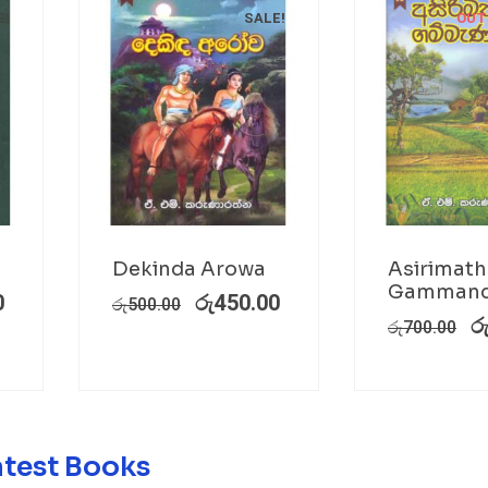
E!
SALE!
OUT
a
Dekinda Arowa
Asirimath
Gammand
0
රු
450.00
රු
500.00
ර
රු
700.00
atest Books