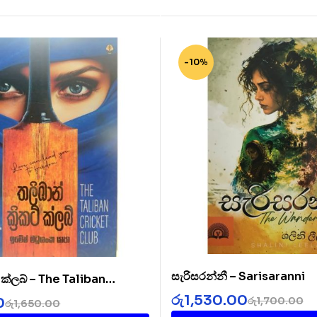
-10%
සැරිසරන්නී – Sarisaranni
ට් ක්ලබ් – The Taliban
b
රු
1,530.00
රු
1,700.00
0
රු
1,650.00