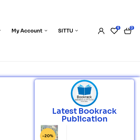
6
0
My Account
SITTU
Latest Bookrack
Publication
-20%