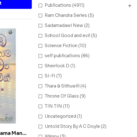
t
Publications
(4911)
Ram Chandra Series
(5)
Sadamadawi New
(2)
School Good and evil
(5)
Science Fiction
(10)
self publications
(86)
Sherrlock D
(1)
SI-FI
(7)
Thara & Sithuwili
(4)
Throne Of Glass
(9)
TIN TIN
(11)
Uncategorized
(1)
Untold Story By A C Doyle
(2)
Thama Man
Wimpy
(3)