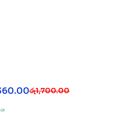
,360.00
රු
1,700.00
ock