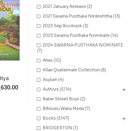
 OF STOCK
2021 January Release
(2)
2021 Swarna Pusthaka Nirdeshitha
(13)
2023 Sep Bookrack
(3)
2023 Swarna Pusthaka Nominate
(14)
2024 SWARNA PUSTHAKA NOMINATE
(7)
Ahas
(10)
Allan Quatermain Collection
(8)
iya
Asylum
(4)
ු
630.00
Authors
(5114)
Baker Street Boys
(2)
Bihisunu Wana Meda
(7)
Books
(5147)
BRIDGERTON
(1)