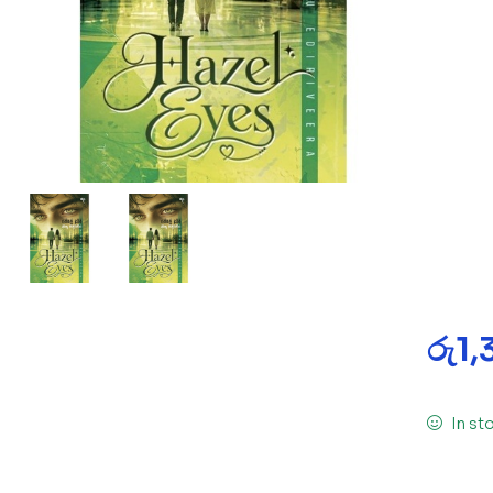
රු
1
In st