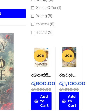
X'mas Offer
(1)
t
Young
(8)
නවකතා
(8)
වෙනත්
(9)
-20%
-20%
අබාසාත්ති –
රතු වදමල් –
AbaSatht
Rathu
රු
800.00
රු
1,100.00
hi
Wada
රු
1,000.00
රු
1,380.00
Mal
Add
Add
to
to
Cart
Cart