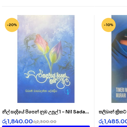
-20%
-10%
නිල් සදදියේ පිපෙන් නුඹ උපුල් 1 – Nil Sada
තලිබාන් ක්‍රික
Diye 1
Cricket Clu
රු
1,840.00
රු
1,485.0
රු
2,300.00