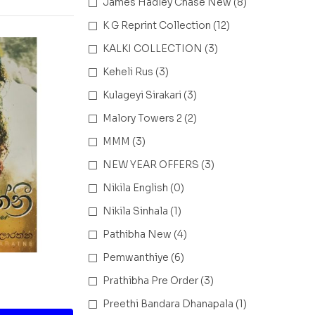
James Hadley Chase New
(8)
K G Reprint Collection
(12)
KALKI COLLECTION
(3)
Keheli Rus
(3)
Kulageyi Sirakari
(3)
Malory Towers 2
(2)
MMM
(3)
NEW YEAR OFFERS
(3)
Nikila English
(0)
Nikila Sinhala
(1)
Pathibha New
(4)
Pemwanthiye
(6)
Prathibha Pre Order
(3)
Preethi Bandara Dhanapala
(1)