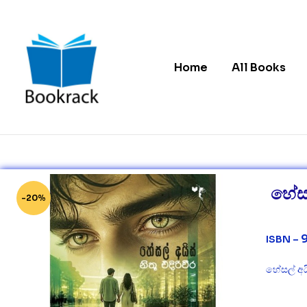
Home
All Books
Bookrack.lk
Leading
Online
Book
හේසල
Store
-20%
in
Sri
Lanka
9
ISBN –
හේසල් අය