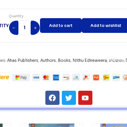
Quantity
ITY
Add to cart
Add to wishlist
ies:
Ahas Publishers
,
Authors
,
Books
,
Nithu Edireweera
,
නවකතා
,