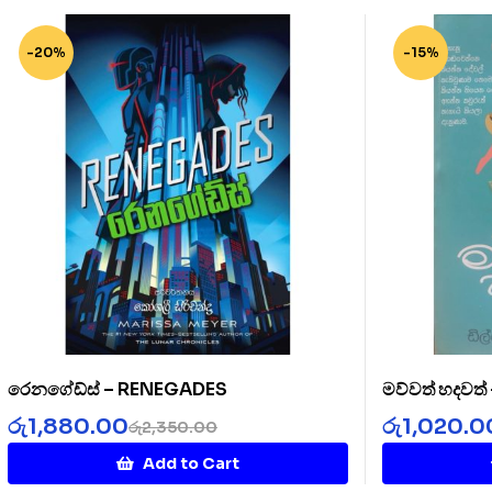
-20%
-15%
රෙනගේඩ්ස් – RENEGADES
මව්වත් හදවත
රු
1,880.00
රු
1,020.0
රු
2,350.00
Add to Cart