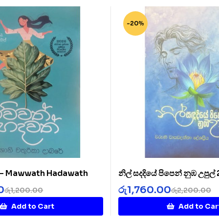
-20%
් – Mawwath Hadawath
නිල් සදදියේ පිපෙන් නුඹ උපුල්
Diye 2
0
රු
1,760.00
රු
1,200.00
රු
2,200.00
Add to Cart
Add to Car