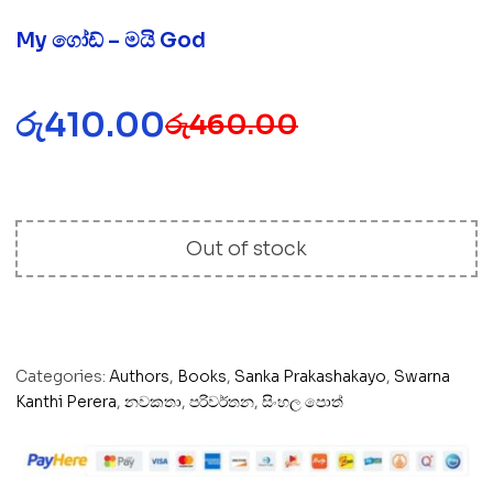
My ගෝඩ් – මයි God
රු
410.00
රු
460.00
Out of stock
Categories:
Authors
,
Books
,
Sanka Prakashakayo
,
Swarna
Kanthi Perera
,
නවකතා
,
පරිවර්තන
,
සිංහල පොත්