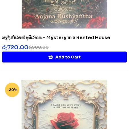
කුලී නිවසේ අබිරහස – Mystery in a Rented House
රු
720.00
රු
900.00
Add to Cart
-20%