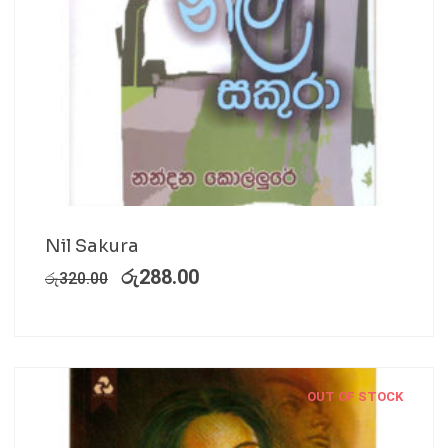
Nil Sakura
රු
288.00
රු
320.00
OUT OF STOCK