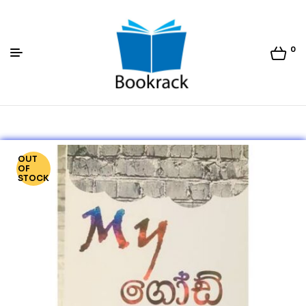
0
Bookrack.lk
OUT
OF
STOCK