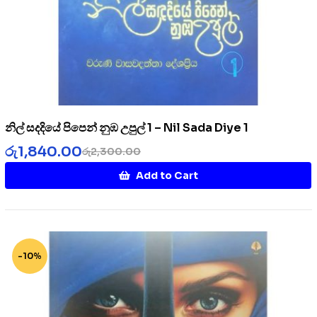
නිල් සදදියේ පිපෙන් නුඹ උපුල් 1 – Nil Sada Diye 1
රු
1,840.00
රු
2,300.00
Add to Cart
-10%