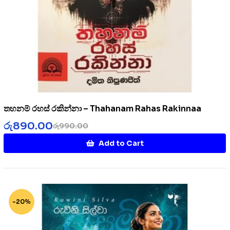
තහනම් රහස් රකින්නා – Thahanam Rahas Rakinnaa
රු
890.00
රු
990.00
Add to Cart
-20%