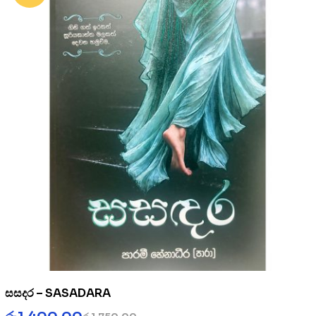
සසදර – SASADARA