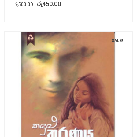
රු
450.00
රු
500.00
SALE!