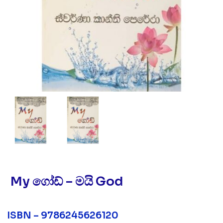
My ගෝඩ් – මයි God
ISBN – 9786245626120