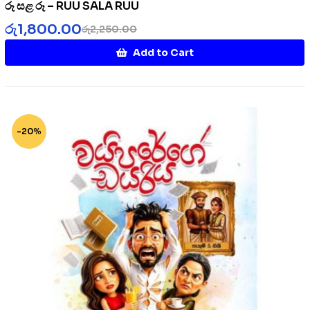
රූ සළ රූ – RUU SALA RUU
රු
1,800.00
රු
2,250.00
Add to Cart
-20%