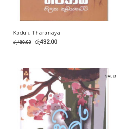
Kadulu Tharanaya
රු
432.00
රු
480.00
SALE!