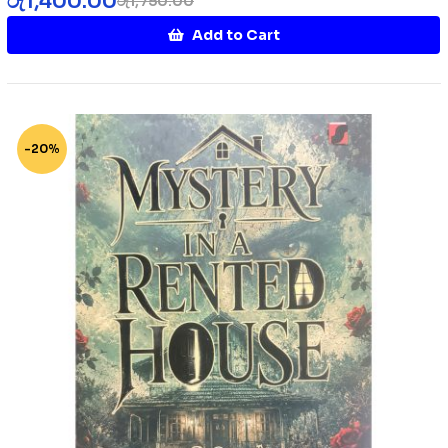
රු
1,400.00
රු
1,750.00
Add to Cart
-20%