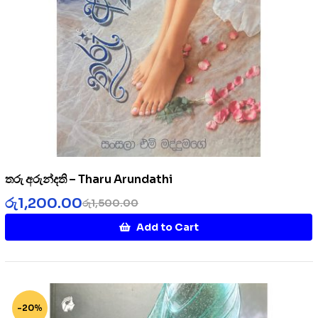
තරු අරුන්දති – Tharu Arundathi
රු
1,200.00
රු
1,500.00
Add to Cart
-20%