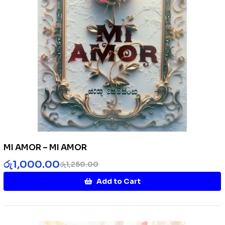
MI AMOR – MI AMOR
රු
1,000.00
රු
1,250.00
Add to Cart