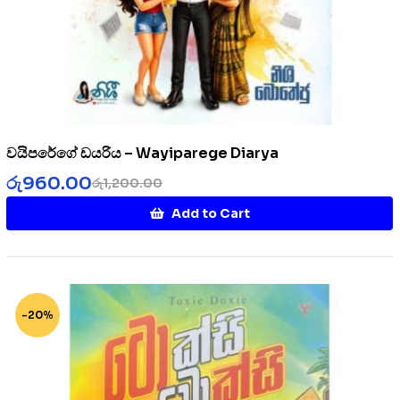
වයිපරේගේ ඩයරිය – Wayiparege Diarya
රු
960.00
රු
1,200.00
Add to Cart
-20%