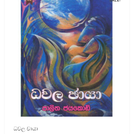
SALE!
ධවල චායා