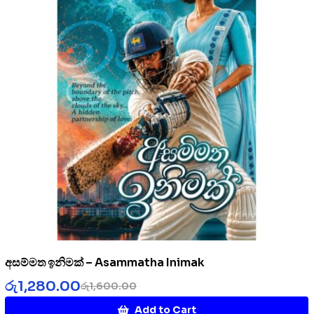
අසම්මත ඉනිමක් – Asammatha Inimak
රු
1,280.00
රු
1,600.00
Add to Cart