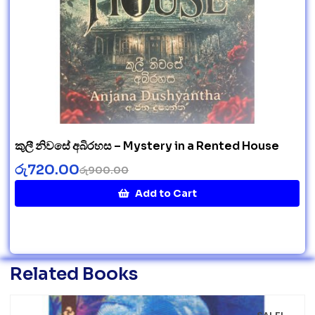
කුලී නිවසේ අබිරහස – Mystery in a Rented House
රු
720.00
රු
900.00
Add to Cart
Related Books