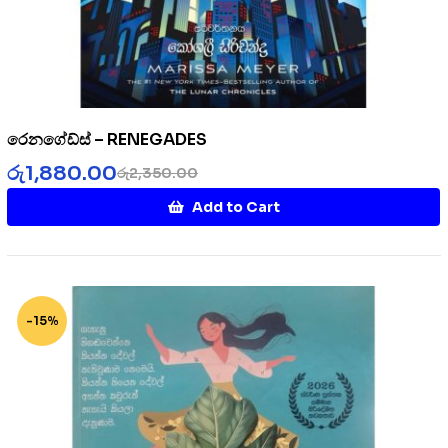
රෙනගේඩ්ස් – RENEGADES
රු
1,880.00
රු
2,350.00
Add to Cart
-15%