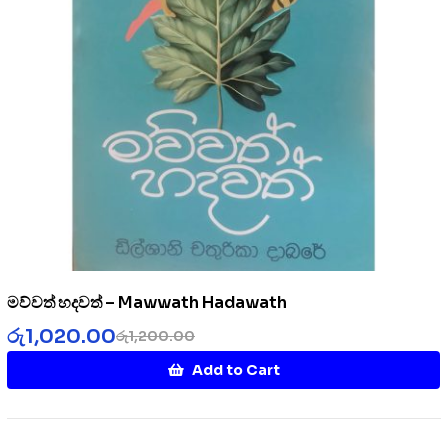
මව්වත් හදවත් – Mawwath Hadawath
රු
1,020.00
රු
1,200.00
Add to Cart