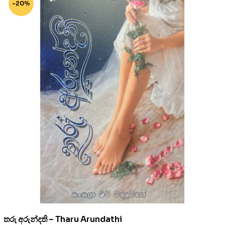
-20%
තරු අරුන්දති – Tharu Arundathi