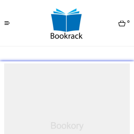
0
Bookrack.lk