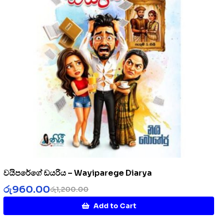
වයිපරේගේ ඩයරිය – Wayiparege Diarya
රු
960.00
රු
1,200.00
Add to Cart