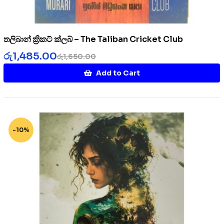
තලිබාන් ක්‍රිකට් ක්ලබ් – The Taliban Cricket Club
රු
1,485.00
රු
1,650.00
Add to Cart
-10%