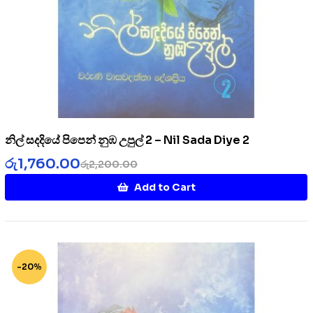
නිල් සදදියේ පිපෙන් නුඹ උපුල් 2 – Nil Sada Diye 2
රු
1,760.00
රු
2,200.00
Add to Cart
-20%