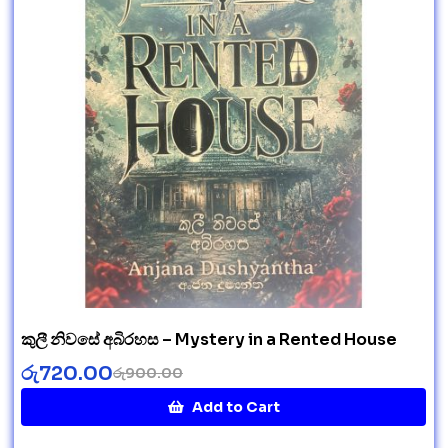
කුලී නිවසේ අබිරහස – Mystery in a Rented House
රු
720.00
රු
900.00
Add to Cart