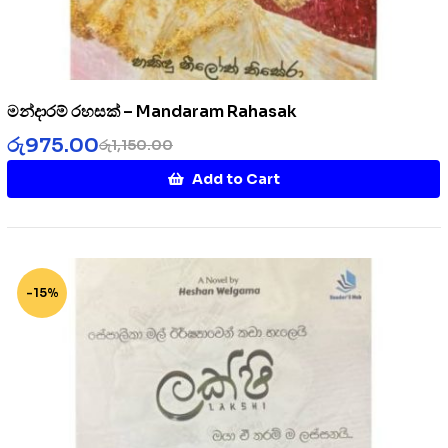
මන්දාරම් රහසක් – Mandaram Rahasak
රු
975.00
රු
1,150.00
Add to Cart
-15%