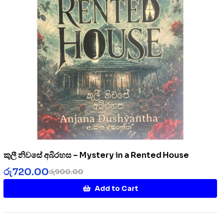
කුලී නිවසේ අබිරහස – Mystery in a Rented House
රු
720.00
රු
900.00
Add to Cart