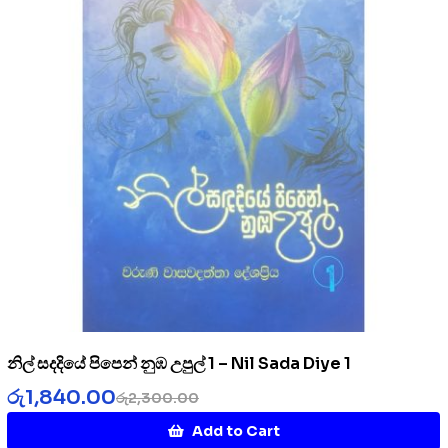
නිල් සදදියේ පිපෙන් නුඹ උපුල් 1 – Nil Sada Diye 1
රු
1,840.00
රු
2,300.00
Add to Cart