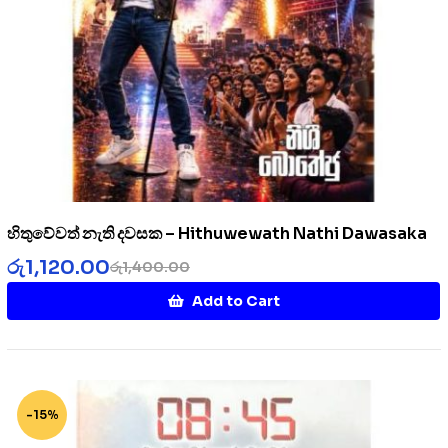
හිතුවේවත් නැති දවසක – Hithuwewath Nathi Dawasaka
රු
1,120.00
රු
1,400.00
Add to Cart
-15%