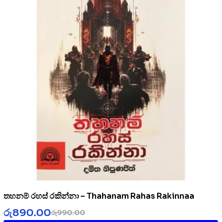
තහනම් රහස් රකින්නා – Thahanam Rahas Rakinnaa
රු
890.00
රු
990.00