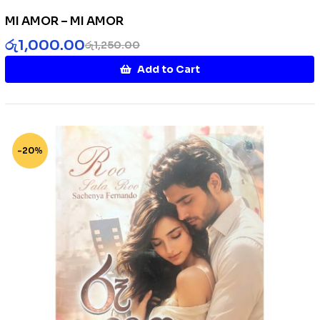
MI AMOR – MI AMOR
රු
1,000.00
රු
1,250.00
Add to Cart
-20%