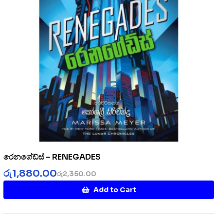
රෙනගේඩ්ස් – RENEGADES
රු
1,880.00
රු
2,350.00
Add to Cart