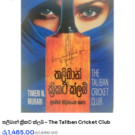
තලිබාන් ක්‍රිකට් ක්ලබ් – The Taliban Cricket Club
රු
1,485.00
රු
1,650.00