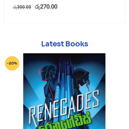
රු
270.00
රු
300.00
Latest Books
-20%