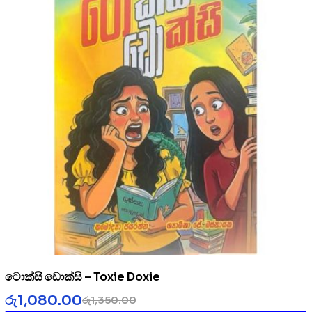
ටොක්සි ඩොක්සි – Toxie Doxie
රු
1,080.00
රු
1,350.00