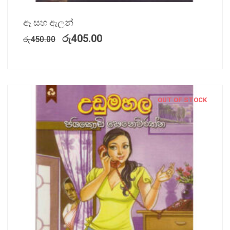
ඈ සහ ඇලන්
රු
405.00
රු
450.00
OUT OF STOCK