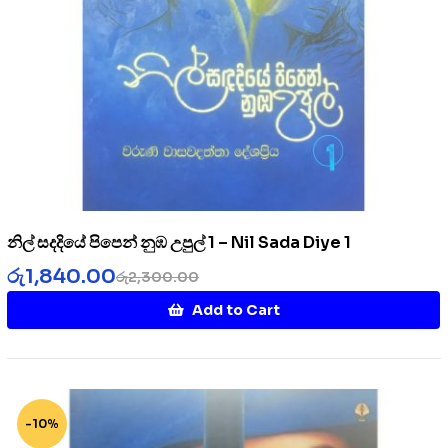
නිල් සදදියේ පිපෙන් නුඹ උපුල් 1 – Nil Sada Diye 1
රු
1,840.00
රු
2,300.00
Add to Cart
-10%