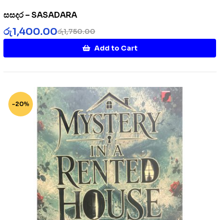
සසදර – SASADARA
රු
1,400.00
රු
1,750.00
Add to Cart
-20%