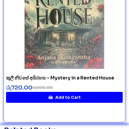
කුලී නිවසේ අබිරහස – Mystery in a Rented House
රු
720.00
රු
900.00
Add to Cart