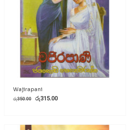
Wajirapani
රු
315.00
රු
350.00