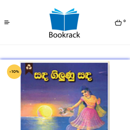
0
Bookrack.lk
-10%