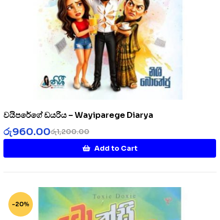
වයිපරේගේ ඩයරිය – Wayiparege Diarya
රු
960.00
රු
1,200.00
Add to Cart
-20%