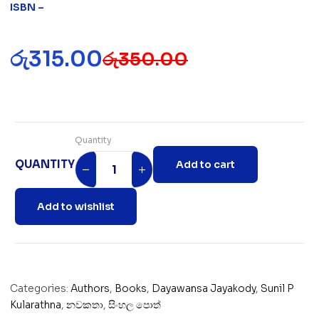
ISBN –
රු
315.00
රු
350.00
Quantity
QUANTITY
Add to cart
Add to wishlist
Categories:
Authors
,
Books
,
Dayawansa Jayakody
,
Sunil P
Kularathna
,
නවකතා
,
සිංහල පොත්