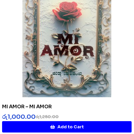
MI AMOR – MI AMOR
රු
1,000.00
රු
1,250.00
Add to Cart