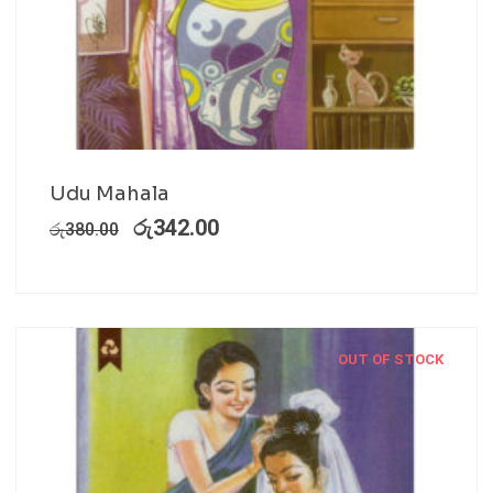
Udu Mahala
රු
342.00
රු
380.00
OUT OF STOCK