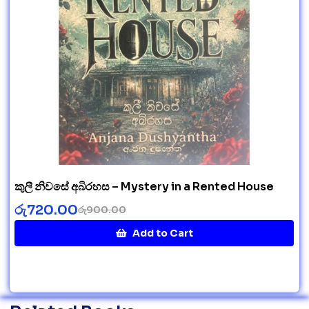
කුලී නිවසේ අබිරහස – Mystery in a Rented House
රු
720.00
රු
900.00
Add to Cart