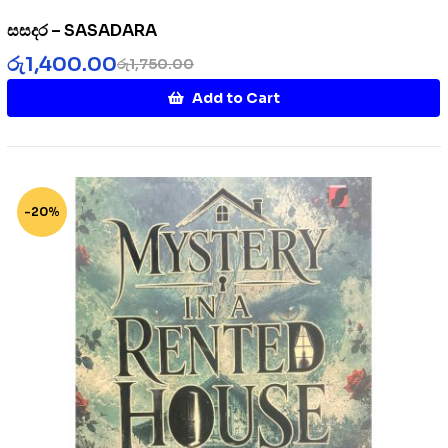
සසදර – SASADARA
රු
1,400.00
රු
1,750.00
Add to Cart
-20%