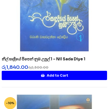
නිල් සදදියේ පිපෙන් නුඹ උපුල් 1 – Nil Sada Diye 1
රු
1,840.00
රු
2,300.00
Add to Cart
-10%