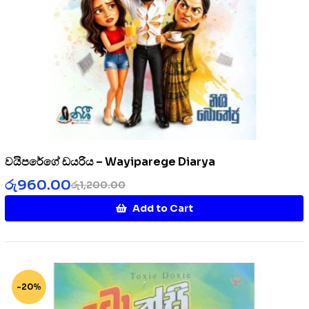
වයිපරේගේ ඩයරිය – Wayiparege Diarya
රු
960.00
රු
1,200.00
Add to Cart
-20%