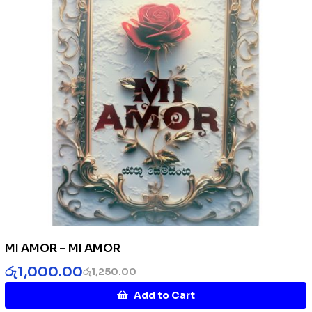
MI AMOR – MI AMOR
රු
1,000.00
රු
1,250.00
Add to Cart