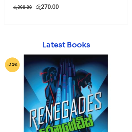
රු
270.00
රු
300.00
Latest Books
-20%