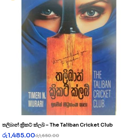
තලිබාන් ක්‍රිකට් ක්ලබ් – The Taliban Cricket Club
රු
1,485.00
රු
1,650.00