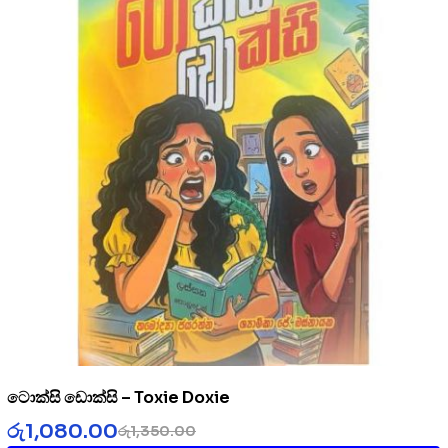
ටොක්සි ඩොක්සි – Toxie Doxie
රු
1,080.00
රු
1,350.00