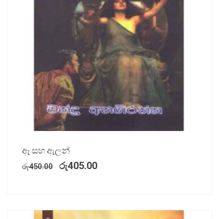
ඈ සහ ඇලන්
රු
405.00
රු
450.00