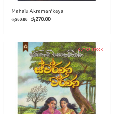
Mahalu Akramanikaya
රු
270.00
රු
300.00
OUT OF STOCK