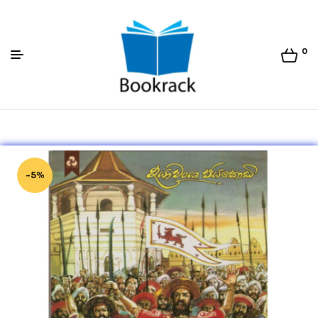
0
Bookrack.lk
-5%