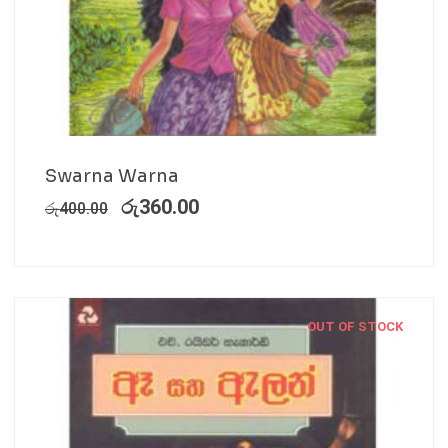
Swarna Warna
රු
360.00
රු
400.00
OUT OF STOCK